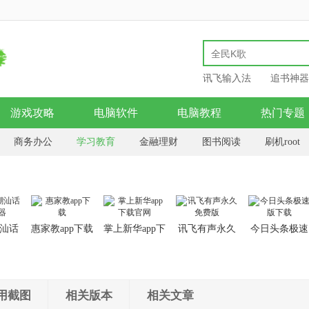
讯飞输入法
追书神器
游戏攻略
电脑软件
电脑教程
热门专题
商务办公
学习教育
金融理财
图书阅读
刷机root
模拟器
美食佳饮
旅游天气
电子竞技
汕话
惠家教app下载
掌上新华app下
讯飞有声永久
今日头条极速
器
载官网
免费版
版下载
用截图
相关版本
相关文章