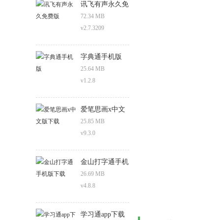
讯飞有声永久免
费版
72.34 MB
v2.7.3209
字典通手机版
25.64 MB
v1.2.8
爱笔思画x中文
版下载
25.85 MB
v9.3.0
金山打字通手机
版下载
26.69 MB
v4.8.8
学习通app下载