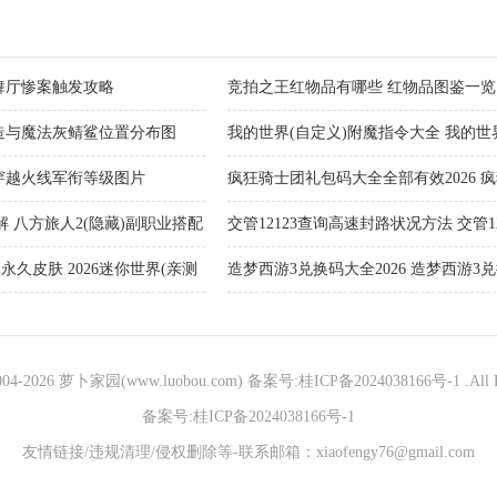
舞厅惨案触发攻略
竞拍之王红物品有哪些 红物品图鉴一览
造与魔法灰鲭鲨位置分布图
我的世界(自定义)附魔指令大全 我的世界(
代码大全
6穿越火线军衔等级图片
疯狂骑士团礼包码大全全部有效2026 
洞)礼包码大全全部有效官方分享
 八方旅人2(隐藏)副职业搭配
交管12123查询高速封路状况方法 交管12
询高速封路最新消息
永久皮肤 2026迷你世界(亲测
造梦西游3兑换码大全2026 造梦西游3
2026（兑换码礼包大全）
004-
2026 萝卜家园(www.luobou.com)
备案号:桂ICP备2024038166号-1
.All 
备案号:桂ICP备2024038166号-1
友情链接/违规清理/侵权删除等-联系邮箱：xiaofengy76@gmail.com