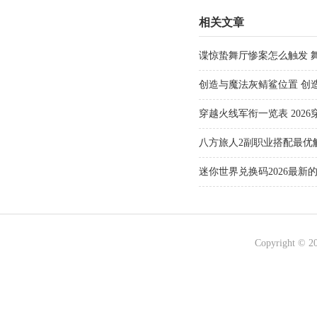
相关文章
谍惊蛰舞厅惨案怎么触发 
创造与魔法灰鲭鲨位置 创
穿越火线军衔一览表 202
八方旅人2副职业搭配最优解
选择推荐
迷你世界兑换码2026最新的
有效)最强激活兑换码大全
Copyright © 2