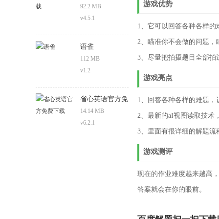
游戏优势
92.2 MB
v4.5.1
1、它可以回答各种各样的
2、瞄准你不会做的问题，
语雀
3、尽量把拍摄题目全部拍
112 MB
v1.2
游戏亮点
省心英语官方免
1、回答各种各样的难题，
费下载
14.14 MB
2、最新的aI视图读取技
v6.2.1
3、里面有很详细的解题流
游戏测评
现在的作业难度越来越高，
答案就会在你的眼前。