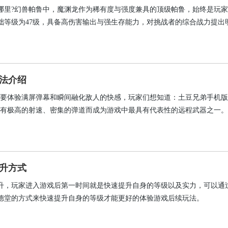
哪里?幻兽帕鲁中，魔渊龙作为稀有度与强度兼具的顶级帕鲁，始终是玩
础等级为47级，具备高伤害输出与强生存能力，对挑战者的综合战力提出
帕鲁魔渊龙在哪”这一高频搜索问题，系统梳理其精准坐标、前置准备要点
升捕捉成功率。
法介绍
?要体验满屏弹幕和瞬间融化敌人的快感，玩家们想知道：土豆兄弟手机
拥有极高的射速、密集的弹道而成为游戏中最具有代表性的远程武器之一
的游侠，还是拥有多种属性的异变体，只要玩家的冲锋枪数量足够多，就
条生路，把原本艰难的生存挑战变成一场酣畅淋漓的割草狂潮。
升方式
升，玩家进入游戏后第一时间就是快速提升自身的等级以及实力，可以通
德堂的方式来快速提升自身的等级才能更好的体验游戏后续玩法。