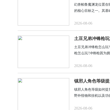
幻兽帕鲁魔渊龙位置在
的核心目标之一。其基
求。本文将围绕“幻兽
抵达路径，助力玩家提
2026-08-06
土豆兄弟冲锋枪玩
土豆兄弟冲锋枪怎么玩
枪怎么玩?冲锋枪因为
是带高额远程伤害加成
险的弹幕中就能打出一
2026-08-06
镇邪人角色等级提
镇邪人角色等级如何提
野外怪物和挂机以及功
2026-08-06