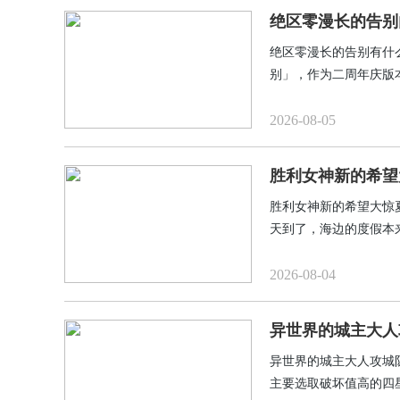
绝区零漫长的告别
绝区零漫长的告别有什
别」，作为二周年庆版
多，从新角色到各种奖
回归，新手入坑的话，
2026-08-05
有的。
胜利女神新的希望
胜利女神新的希望大惊
天到了，海边的度假本
哪冒出来一个奇怪的幽
人困在原地动弹不得。
2026-08-04
挥官肯定不能袖手旁观
异世界的城主大人
异世界的城主大人攻城
主要选取破坏值高的四