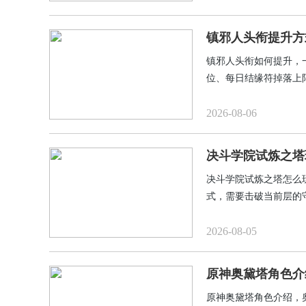
镇邪人头衔提升方
镇邪人头衔如何提升，
位、每日结缘符掉落上
的关键，也是最重要的
2026-08-06
决斗学院试炼之塔
决斗学院试炼之塔怎么
式，需要击破当前层的
是单纯的堆战力的跑分
机会用完后次日零点复
2026-08-05
原神奥黛塔角色介
原神奥黛塔角色介绍，‌