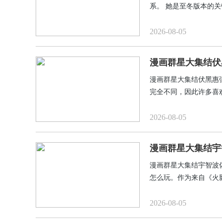
系。‌ 她是至冬版本的
2026-08-05
漫画群星大集结伏
漫画群星大集结伏黑惠
完全不同，因此许多喜
伏黑惠，他属于法师，
接，伏黑惠具有很强的
2026-08-05
普通法师，但是掌握好
漫画群星大集结宇
漫画群星大集结宇智波
怎么玩。作为来自《火
代表性的突袭型英雄之
遭遇战等各方面都表现
2026-08-05
技能的衔接打出完整的