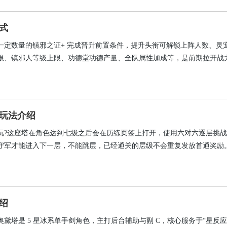
式
一定数量的镇邪之证+ 完成晋升前置条件，提升头衔可解锁上阵人数、灵
限、镇邪人等级上限、功德堂功德产量、全队属性加成等，是前期拉开战
目标追求。
玩法介绍
玩?这座塔在角色达到七级之后会在历练页签上打开，使用六对六逐层挑
守军才能进入下一层，不能跳层，已经通关的层级不会重复发放首通奖励
场，是前期进阶石、武姬经验、金币、武将碎片最稳定的批发地，每日五
位，因此把每一次出战都花在刀刃上，是爬塔者的第一课。
绍
奥黛塔是 5 星冰系单手剑角色，主打后台辅助与副 C，核心服务于“星反应