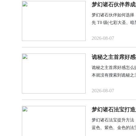
梦幻诸石伙伴养成
梦幻诸石伙伴如何选择
先 T0 级(七彩大圣、
2026-08-07
诡秘之主首席好感
诡秘之主首席好感怎么
本就没有搜索到诡秘之
邓恩。在游戏里面还会
为大家来详细的分享一
2026-08-07
梦幻诸石法宝打造
梦幻诸石法宝提升方法
蓝色、紫色、金色的法
不对的法宝可以挂载拍