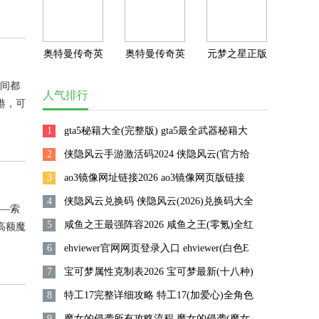
版
奥特曼传奇英
奥特曼传奇英
元梦之星正版
雄2破解版无
雄2内购版无
下载
时间都
限钻石直接购
限充值
人气排行
港，可
买全部英雄
过于的
1
gta5秘籍大全(完整版) gta5最全武器秘籍大
2
全(完整版)无限金钱
侠隐风云手游激活码2024 侠隐风云(官方给
3
的)永久激活码分享
ao3镜像网址链接2026 ao3镜像网页版链接
4
(登录入口)最新介绍
侠隐风云兑换码 侠隐风云(2026)兑换码大全
——索
5
汇总
咸鱼之王最强阵容2026 咸鱼之王(零氪)全红
高额魔
文将围
6
将最强阵容搭配推荐
ehviewer官网网页登录入口 ehviewer(白色E
景。
7
站)网页登录入口最新分享
宝可梦属性克制表2026 宝可梦最新(十八种)
8
属性克制表一览
特工17完整详细攻略 特工17(加爱心)全角色
9
完整详细攻略
魔女的侵袭所有攻略流程 魔女的侵袭(魔女