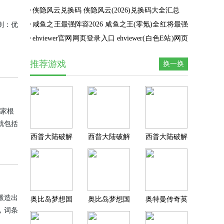
(完整版)无限金钱
的)永久激活码分享
口)最新介绍
侠隐风云兑换码 侠隐风云(2026)兑换码大全汇总
咸鱼之王最强阵容2026 咸鱼之王(零氪)全红将最强
：‌优
阵容搭配推荐
ehviewer官网网页登录入口 ehviewer(白色E站)网页
登录入口最新分享
推荐游戏
换一换
大家根
就包括
今天就
西普大陆破解
西普大陆破解
西普大陆破解
版2026最新版
版内购无限免
版内置菜单最
本
费版
新版
锻造出
奥比岛梦想国
奥比岛梦想国
奥特曼传奇英
，词条
度2025最新版
度破解版无限
雄2破解版内
下载
晶钻无限奥币
购免费版