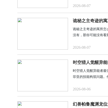
2026-08-07
诡秘之主奇迹的寓
诡秘之主奇迹的寓所怎
没有，那你可能没有看
是到底怎么样才能够解
担心，只需要跟随着小
2026-08-07
时空猎人觉醒异能
时空猎人觉醒异能者最
菲亚的技能构筑问题。
法输出。合理配置技能
绕索菲亚的核心定位，
2026-08-06
幻兽帕鲁魔渊龙位