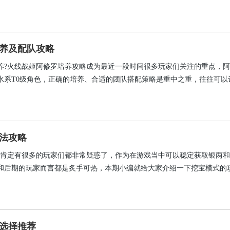
城车。
养及配队攻略
养?火线战姬阿修罗培养攻略成为最近一段时间很多玩家们关注的重点，
水系T0级角色，正确的培养、合适的团队搭配策略是重中之重，往往可以
么平民玩家要如何培养阿修罗，又要如何进行团队搭配呢?借着本期文章
详细的分享，感兴趣的小伙伴们可以来看一看喽。
法攻略
?肯定有很多的玩家们都非常疑惑了，作为在游戏当中可以稳定获取银两
和后期的玩家而言都是炙手可热，本期小编就给大家介绍一下挖宝模式的
诸位。
选择推荐