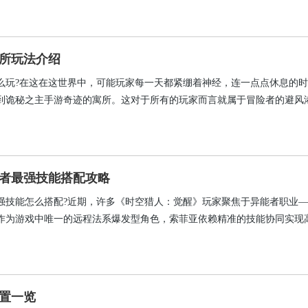
所玩法介绍
么玩?在这在这世界中，可能玩家每一天都紧绷着神经，连一点点休息的
到诡秘之主手游奇迹的寓所。这对于所有的玩家而言就属于冒险者的避风
锁?难道进入到游戏之后就可以解锁吗?对于这个内容感兴趣，大家也无需
编的脚步去了解一下。
者最强技能搭配攻略
强技能怎么搭配?近期，许多《时空猎人：觉醒》玩家聚焦于异能者职业
作为游戏中唯一的远程法系爆发型角色，索菲亚依赖精准的技能协同实现
不仅影响清怪效率，更直接决定BOSS战与高难度副本中的生存上限。本
系统梳理两套经过实战验证的技能组合方案，兼顾PVE刷图与PVP对抗场
置一览