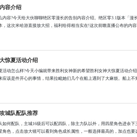
内容介绍
么内容?今天给大伙聊聊绝区零漫长的告别内容介绍。绝区零3.1版本「漫
本，这次米哈游直接放大招，福利给得相当实在!这次前瞻直播公布的内容
励，再到后续联动计划，信息量直接拉满。对于老玩家来说，这波福利确
现在也是个不错的时机，因为这次免费送限定S级代理人，这种好事可不
大惊夏活动介绍
夏活动怎么样?今天小编就带来胜利女神新的希望胜利女神大惊夏活动介
来应该是件开心的事情，结果拉毗她们几个在船上遇到了大麻烦。船上不
灵，这个幽灵还特别喜欢回头看人，被它盯上的话，可不是开玩笑的，会
现在拉毗、桃乐丝还有伊莱格三个人都被困住了，情况看起来挺危险的，
，得赶紧想办法帮她们脱身才行。
攻城队配队推荐
队如何配队，主城16级后可以配四队，除主力队以外，用四星角色进余下
星角色，点击放大镜可以看到角色成长属性，一般选择最高的，加点也要