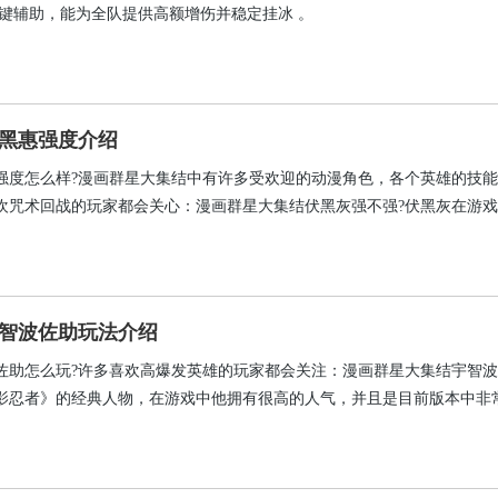
关键辅助，能为全队提供高额增伤并稳定挂冰 。
黑惠强度介绍
强度怎么样?漫画群星大集结中有许多受欢迎的动漫角色，各个英雄的技
欢咒术回战的玩家都会关心：漫画群星大集结伏黑灰强不强?伏黑灰在游
但是又具有一定的控制和持续输出能力。依靠式神召唤、领域展开、多段
实战能力，可以起到推进、团战、资源争夺的作用。虽然该角色的操作难
技能后可以发挥出非常出色团战能力的人气角色。
智波佐助玩法介绍
佐助怎么玩?许多喜欢高爆发英雄的玩家都会关注：漫画群星大集结宇智
影忍者》的经典人物，在游戏中他拥有很高的人气，并且是目前版本中非
一。宇智波佐助集爆发输出、灵活位移、持续追击于一身，在单挑、团战
出色。但是该角色的操作难度比较大，要合理安排能量，选择好进场时机
连招才能发挥出他的全部实力。