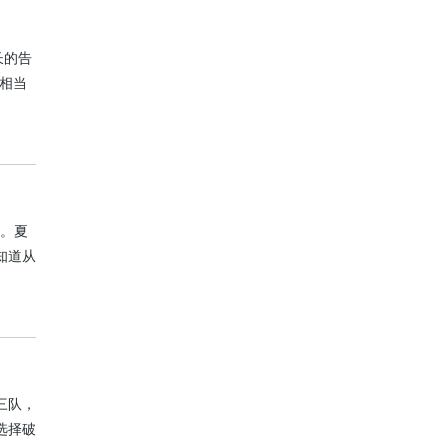
长的告
相当
实值得
是经常
绍。夏
知道从
直接把
作为指
三队，
选择破