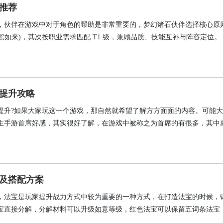
推荐
，伙伴在游戏中对于角色的帮助是非常重要的，梦幻诸石伙伴选择核心原则
暗黑如来)，其次按职业需求匹配 T1 级，兼顾品质、技能互补与阵容定位‌。‌‌
提升攻略
提升?如果大家玩这一个游戏，那自然就希望了解方方面面的内容。可能
主手游首席好感，其实很好了解，在游戏中被称之为首席的有很多，其中
有专门的好感数值系统，因此可以推断这应该就是刷新好感度的玩法，那
下。
及搭配方案
，法宝是玩家提升战力方式中较为重要的一种方式，在打造法宝的时候，
宝直接分解，分解材料可以升级如意等级，红色法宝可以保留五词条法宝
卖行来换取绑玉。