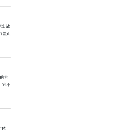
宠出战
力差距
战的方
。它不
次挑战
”体