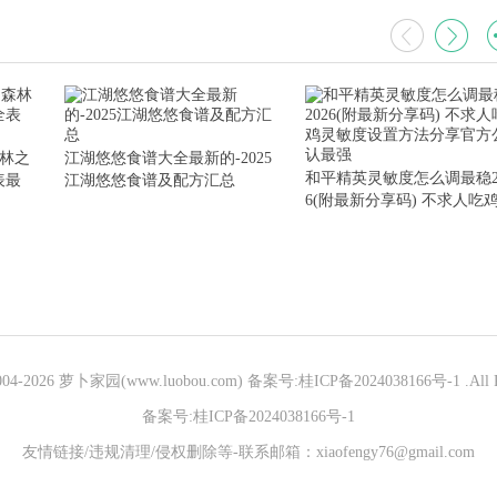
全一览
森林之
江湖悠悠食谱大全最新的-2025
和平精英灵敏度怎么调最稳2
表最
江湖悠悠食谱及配方汇总
6(附最新分享码) 不求人吃
敏度设置方法分享官方公认
强
004-
2026 萝卜家园(www.luobou.com)
备案号:桂ICP备2024038166号-1
.All 
备案号:桂ICP备2024038166号-1
友情链接/违规清理/侵权删除等-联系邮箱：xiaofengy76@gmail.com