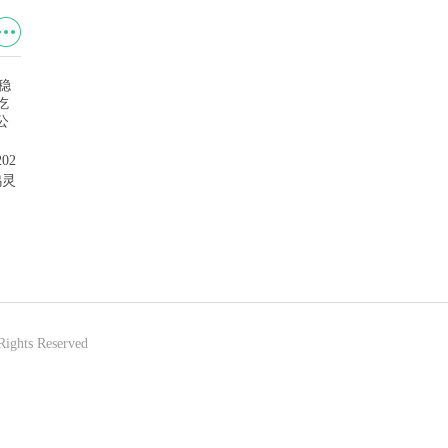
原神akt资源网大全 原神akt大
王者荣耀id隐形符号大全 最新
02
佬完整资源网全新链接(自取)
王者荣耀(允许的)id特殊符号
鸡灵
白代码大全
最
Rights Reserved