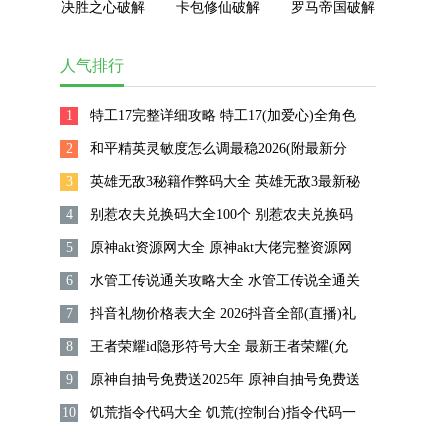
决胜之心破解
卡包修仙破解
罗马帝国破解
版内置菜单最
版无限轮回点
版无限钻石无
新版本
版
限金币版
人气排行
1
特工17完整详细攻略 特工17(加爱心)全角色
2
完整详细攻略
和平精英灵敏度怎么调最稳2026(附最新分
3
享码) 不求人吃鸡灵敏度设置方法分享官方
英雄无敌3秘籍作弊码大全 英雄无敌3最新秘
4
公认最强
籍作弊码指令汇总
别惹农夫兑换码大全100个 别惹农夫兑换码
5
(最新版)扭蛋机无限金币永久兑换码2025
原神akt资源网大全 原神akt大佬完整资源网
6
全新链接(自取)
水管工传说通关攻略大全 水管工传说全通关
7
解锁攻略(图片)
抖音礼物价格表大全 2026抖音全部(直播)礼
8
物价格表明细最新
王者荣耀id隐形符号大全 最新王者荣耀(允
9
许的)id特殊符号空白代码大全
原神自抽号免费送2025年 原神自抽号免费送
10
(可登录)真的土豪帐号密码
饥荒指令代码大全 饥荒(控制台)指令代码一
览表