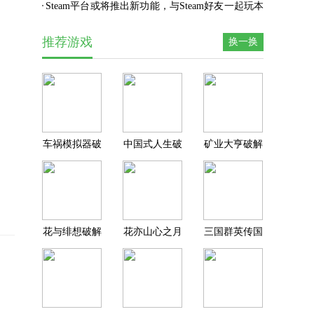
费删档测试
Steam平台或将推出新功能，与Steam好友一起玩本
地多人游戏
推荐游戏
换一换
车祸模拟器破
中国式人生破
矿业大亨破解
解版无限金币
解版内置作弊
版无限钞票版
无限钻石版
菜单版
花与绯想破解
花亦山心之月
三国群英传国
版下载2026最
破解版最新版
战版破解版无
新版
限元宝版