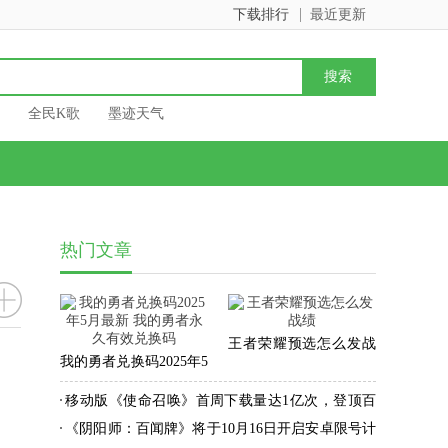
下载排行
最近更新
全民K歌
墨迹天气
热门文章
王者荣耀预选怎么发战
我的勇者兑换码2025年5
绩
月最新 我的勇者永久有
移动版《使命召唤》首周下载量达1亿次，登顶百
效兑换码
国IOS下载榜
《阴阳师：百闻牌》将于10月16日开启安卓限号计