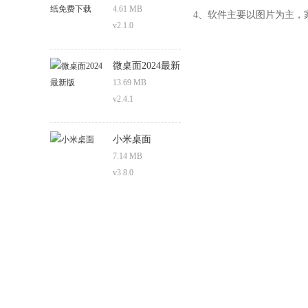
费下载
4.61 MB
4、软件主要以图片为主，
v2.1.0
微桌面2024最新
版
13.69 MB
v2.4.1
小米桌面
7.14 MB
v3.8.0