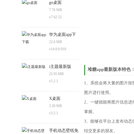
go桌面
7.76 MB
v7.62.52
华为桌面app下
载
22.6 MB
v14.0.0.910
i主题最新版
堆糖app最新版本特色
22.95 MB
v5.2.1
1、系统会将大量的图片按
图片进行使用。
X桌面
2、一键就能将图片信息进
3.29 MB
掌握。
v3.2.1
3、能够在平台上发布动态
手机动态壁纸免
结交更多的朋友。