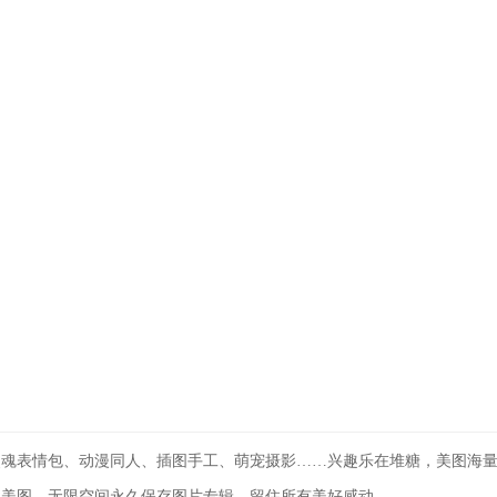
：
灵魂表情包、动漫同人、插图手工、萌宠摄影……兴趣乐在堆糖，美图海
载美图，无限空间永久保存图片专辑，留住所有美好感动