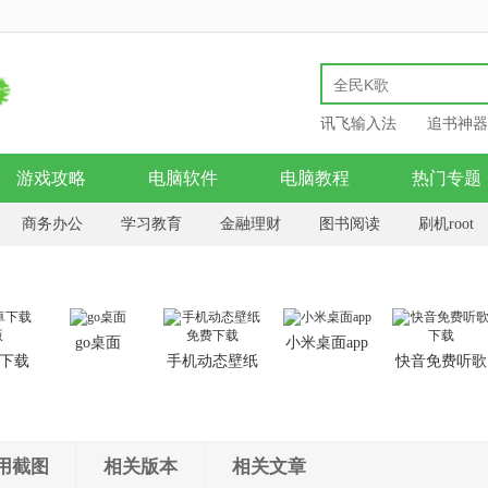
讯飞输入法
追书神器
游戏攻略
电脑软件
电脑教程
热门专题
商务办公
学习教育
金融理财
图书阅读
刷机root
模拟器
美食佳饮
旅游天气
电子竞技
go桌面
小米桌面app
卓下载
手机动态壁纸
快音免费听歌
版
免费下载
下载
用截图
相关版本
相关文章