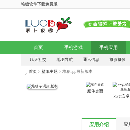
堆糖软件下载免费版
首页
手机游戏
手机应用
聊天社交
地图导航
通讯信息
摄影摄像
影音播放
安全加密
浏览器
输入法
首页
>
壁纸主题
> 堆糖app最新版本
魔伴桌面
kwgt安
最新
应
应用介绍