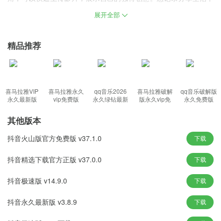
美好的事情，尽在抖音app当中!
展开全部
抖音下载最新版本官方正版特色：
精品推荐
超多明星在抖音
在这里，你可以了解热门明星内容和事件!对话吴亦凡，偶遇李现，
还可以看到杨紫、潘长江等，你喜欢的明星都在抖音!
喜马拉雅VIP
喜马拉雅永久
qq音乐2026
喜马拉雅破解
qq音乐破解版
实用内容在抖音
永久最新版
vip免费版
永久绿钻最新
版永久vip免
永久免费版
版
登录版
生活妙招、美食做法、旅行攻略、科技知识、新闻时事、同城资
其他版本
讯，你需要的实用内容都在抖音!
各行各业在抖音
抖音火山版官方免费版 v37.1.0
下载
原创音乐人、京剧演员、中国科学院教授、非遗传承人、烧烤摊老
抖音精选下载官方正版 v37.0.0
下载
板、快递小哥等，每个人真实的生活都在抖音!
记录美好在抖音
抖音极速版 v14.9.0
下载
智能匹配音乐、一键卡点视频，还有超多原创特殊效果、滤镜、场
抖音永久最新版 v3.8.9
下载
景切换帮你一秒变大片，让你的生活轻松记录在抖音!