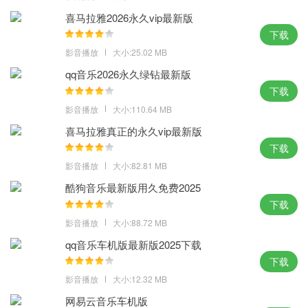
3. 多样滤镜和特效：抖音提供了多种滤镜和特效供用户使用，包括
喜马拉雅2026永久vip最新版
美颜、滤镜、场景切换等，让视频更加丰富多彩。
下载
4. 视频创作与编辑：用户可以对视频进行剪辑、拼接，调整视频的
影音播放
大小:25.02 MB
顺序，并添加文字说明、表情贴纸等元素，创作出故事性更强的作
qq音乐2026永久绿钻最新版
品。
下载
5. 社交互动：抖音提供了点赞、评论、分享等社交功能，用户可以
影音播放
大小:110.64 MB
与其他用户交流想法，分享自己的观点，建立联系。
喜马拉雅真正的永久vip最新版
抖音下载最新版本官方正版亮点：
下载
影音播放
大小:82.81 MB
1、看精彩直播
屏幕里的美好现场，陪伴你的每分每秒。
酷狗音乐最新版用久免费2025
2、追上头短剧
下载
剧情高能不断，看得开心，追得过瘾。
影音播放
大小:88.72 MB
3、玩爆款特效
qq音乐车机版最新版2025下载
丰富装扮效果，上一秒甜美，下一秒酷炫。
下载
4、看抖音精选
影音播放
大小:12.32 MB
凭热爱创作的优质中长视频，让时间不虚度。
网易云音乐车机版