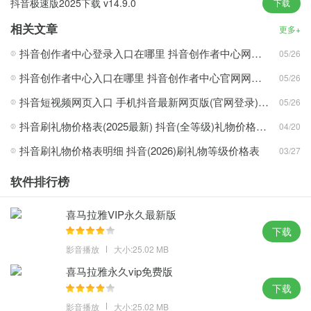
抖音极速版2025下载 v14.9.0
下载
抖音下载最新版本官方正版优势：
相关文章
更多+
1.超新鲜
抖音创作者中心登录入口在哪里 抖音创作者中心网页版入口
05/26
第一时间播放搞笑视频
抖音创作者中心入口在哪里 抖音创作者中心官网网页入口
05/26
2.超搞笑
集合全网搞笑视频
抖音短视频网页入口 手机抖音最新网页版(官网登录)入口地址直接打开
05/26
3.超温暖
抖音刷礼物价格表(2025最新) 抖音(全等级)礼物价格表明细分享
04/20
温暖视频，温暖你我
抖音刷礼物价格表明细 抖音(2026)刷礼物等级价格表
03/27
4.超纯情
回到童年只需此视频
软件排行榜
抖音下载最新版本官方正版功能：
喜马拉雅VIP永久最新版
下载
1. 智能匹配音乐：内置智能音乐匹配功能，可以根据视频内容自动
影音播放
大小:25.02 MB
推荐适合的背景音乐，让视频更加生动有趣。
喜马拉雅永久vip免费版
2. 一键卡点视频：通过一键卡点功能，用户可以轻松制作出节奏感
下载
强烈的短视频，提升视频的观赏性。
影音播放
大小:25.02 MB