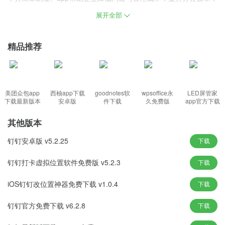
让数千万企业提前进入到云和移动办公时代，有需要的可以前来免
展开全部
费下载哦，千万不要错过了。
精品推荐
钉钉app下载安装官方版2026特色：
1、单聊和群聊，可以传输文件，发送文字、语音、图片等，消息阅
读状态尽在掌控;
美团众包app
西柚app下载
goodnotes软
wpsoffice永
LED屏管家
2、电话会议，可以免费多方通话，高质量语音，安全稳定的三大运
下载最新版本
安卓版
件下载
久免费版
app官方下载
营商直线网络，团队沟通从此更简单;
其他版本
3、ding，重要的事儿ding一下，可以发送文字ding、语音ding，通
过电话或短信100%送达，重要消息不再错过;
钉钉安卓版 v5.2.25
下载
4、企业通讯录，随时随地，快速找人，找同事不再烦恼。
钉钉打卡虚拟位置软件免费版 v5.2.3
下载
钉钉app下载安装官方版2026优势：
iOS钉钉改位置神器免费下载 v1.0.4
下载
1.顺应移动互联网团队沟通：
钉钉官方免费下载 v6.2.8
下载
颠覆传统的im，为团队沟通而生，更高效更安全;