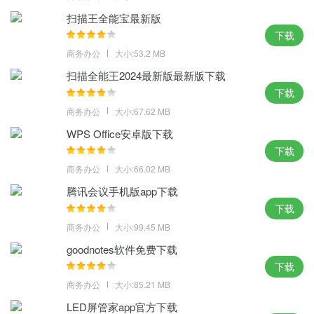
日程管理，企业网盘，项目管理，企业邮箱，免费在线文档。
扫描王全能宝最新版
OA审批
下载
更智能、更简单，一站式解决中小企业“人财物事”管理烦恼，海量免
商务办公
大小:53.2 MB
费审批模板，支持各类业务，轻松满足日常办公需求。
扫描全能王2024最新版最新版下载
钉钉app下载安装官方版2026亮点：
下载
商务办公
大小:67.62 MB
1：移动办公：
随时随地了解团队状态，考勤打卡，审批，签到，智能报表，日志
WPS Office安卓版下载
下载
汇报，助力企业提升业绩和工作效率。
商务办公
大小:66.02 MB
2：智能办公设备：
得力和钉钉集团深度合作，隆重推出新一代智能考勤机，天猫电器
腾讯会议手机版app下载
城热卖爆款，得力官方专卖店5星级服务。
下载
3：内外联系：
商务办公
大小:99.45 MB
企业内联系人，全员共享，随时随地找人，企业外联系人，让客户
goodnotes软件免费下载
信息统一管理，资源永久不丢失。
下载
4：高效沟通：
商务办公
大小:85.21 MB
消息发出“已读未读”一目了然，“业务往来”和“工作往来”的集成展
LED屏管家app官方下载