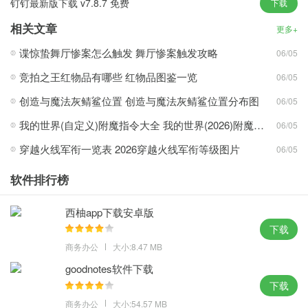
钉钉最新版下载 v7.8.7 免费
下载
2.让你的消息和你一样重要：
感知消息发送者的诉求，不同重要程度消息分层传达，保障重要消
相关文章
更多+
息必达;
谍惊蛰舞厅惨案怎么触发 舞厅惨案触发攻略
06/05
3.互联网和电话通讯融合：
竞拍之王红物品有哪些 红物品图鉴一览
06/05
移动互联和传统电话通讯的全新结合，信息触达更高效。
钉钉为中小企业而生，提升其内外沟通协同的效率，所有服务全部
创造与魔法灰鲭鲨位置 创造与魔法灰鲭鲨位置分布图
06/05
免费!
我的世界(自定义)附魔指令大全 我的世界(2026)附魔指令代码大全
06/05
穿越火线军衔一览表 2026穿越火线军衔等级图片
06/05
钉钉app下载安装官方版2026功能：
软件排行榜
智能人事平台
一站式人事管理平台，人事、考勤、薪酬、绩效、招聘等，各个应
西柚app下载安卓版
用间数据互通，全面提升人事工作效率。
下载
沟通在线
商务办公
大小:8.47 MB
已读未读一目了然，DING消息高效触达，支持302方高清视频会
goodnotes软件下载
议，多种场景钉钉直播。
下载
协同在线
商务办公
大小:54.57 MB