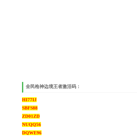
全民枪神边境王者激活码：
HI77IJ
SBFS88
ZD01ZD
NUQQ56
DQWE96