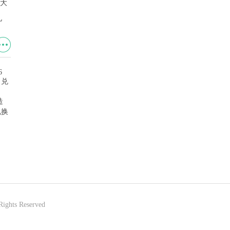
码大
礼
创造与魔法鲨鱼位置 创造与魔
造
炉石传说德鲁伊标准卡组 炉石
法鲨鱼在哪钓（位置一览）
兑换
传说(胜率最高)德鲁伊标准卡
组搭配2026
Rights Reserved