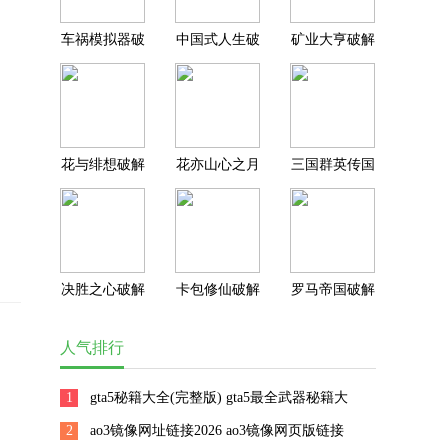
车祸模拟器破
中国式人生破
矿业大亨破解
解版无限金币
解版内置作弊
版无限钞票版
无限钻石版
菜单版
花与绯想破解
花亦山心之月
三国群英传国
版下载2026最
破解版最新版
战版破解版无
新版
限元宝版
决胜之心破解
卡包修仙破解
罗马帝国破解
版内置菜单最
版无限轮回点
版无限钻石无
新版本
版
限金币版
人气排行
1
gta5秘籍大全(完整版) gta5最全武器秘籍大
2
全(完整版)无限金钱
ao3镜像网址链接2026 ao3镜像网页版链接