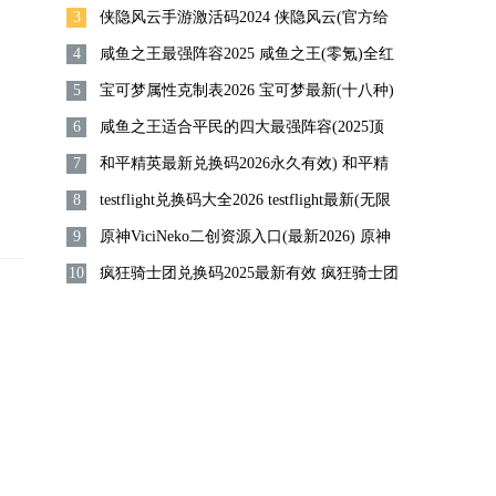
3
(登录入口)最新介绍
侠隐风云手游激活码2024 侠隐风云(官方给
4
的)永久激活码分享
咸鱼之王最强阵容2025 咸鱼之王(零氪)全红
5
将最强阵容搭配推荐
宝可梦属性克制表2026 宝可梦最新(十八种)
6
属性克制表一览
咸鱼之王适合平民的四大最强阵容(2025顶
7
配) 咸鱼之王新版最强阵容搭配攻略
和平精英最新兑换码2026永久有效) 和平精
8
英(免费永久皮肤2026)兑换码大全
testflight兑换码大全2026 testflight最新(无限
9
次)兑换码大全你懂的
原神ViciNeko二创资源入口(最新2026) 原神
10
vicineko二创动画网站链接分享
疯狂骑士团兑换码2025最新有效 疯狂骑士团
(12个)永久有效兑换码大全分享