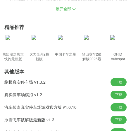
器游戏带来了一个极其逼真的驾驶体验。无论是倒车进入停车位、
展开全部
平行停车还是
精品推荐
真实停车场模拟器最新版本下载安装介绍
原地停车，每个动作都需要玩家精确控制。通过不断的挑战，玩家
可以解锁更多的车辆和停车场，
熊出没之熊大
火力全开2最
中国卡车之星
登山赛车2破
GRID
玩家需要控制不同类型的车辆，包括轿车、suv、卡车等，在各种复
快跑最新版
新版
解版2026最
Autospor
2026
新版
杂的停车场环境中执行停车任务。
其他版本
通过完成任务，玩家可以解锁新的车辆模型，体验不同类型车辆的
驾驶感觉。丰富多样的环境增加了游戏的乐趣。
终极真实停车场 v1.3.2
下载
真实停车场模拟器手游下载功能
真实停车场模拟 v1.2
下载
游戏中的每个关卡都有一个明确的停车目标。玩家需要根据任务提
汽车传奇真实停车场游戏官方版 v1.0.10
下载
示选择最佳路线和停车角度来完成任务。
玩家可以在限时模式中接受挑战，测试他们的反应速度和停车技
冰雪飞车破解版最新版 v1.3
下载
巧，努力取得更好的成绩。