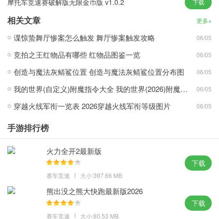
摩托车竞速赛破解版无限金币版 v1.0.2
下载
多种停车任务，包括直角停车，倒车停车位，并排停车等。玩家需
相关文章
要根据任务要求合理利用空间。
更多+
谍惊蛰舞厅惨案怎么触发 舞厅惨案触发攻略
06/05
真实停车场手游下载特点
竞拍之王红物品有哪些 红物品图鉴一览
06/05
随着游戏的进行，停车任务的难度会逐渐增加，玩家需要不断的练
习来提高自己的停车技能。
创造与魔法灰鲭鲨位置 创造与魔法灰鲭鲨位置分布图
06/05
游戏还设有限时挑战模式，玩家可以在限定时间内完成停车任务，
我的世界(自定义)附魔指令大全 我的世界(2026)附魔指令代码大全
06/05
测试自己的操作反应和准确性。
穿越火线军衔一览表 2026穿越火线军衔等级图片
06/05
游戏采用了真实的物理引擎。车辆的每个转弯、加速和制动都非常
逼真。
手游排行榜
从简单的停车位到复杂密集的停车场，每个任务都需要玩家运用不
同的技能和策略。
火力全开2最新版
玩家可以自由控制车辆的速度、转向角度和制动力。每个停车任务
下载
都考验玩家的操作准确性。
赛车竞速
大小:397.66 MB
熊出没之熊大快跑最新版2026
游戏评论
下载
游戏中的停车场场景设计非常细致，包括购物中心停车场、机场停
赛车竞速
大小:80.53 MB