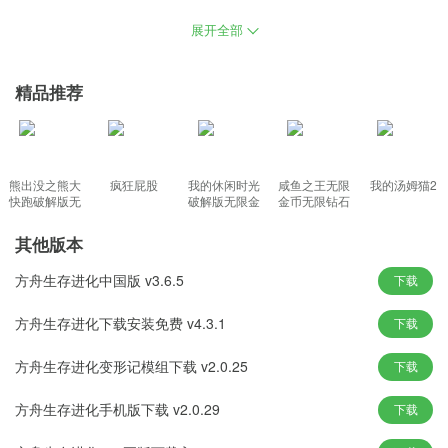
复活，大家在这里面进行开荒，丰富的水生，收集许多的物品与材
展开全部
料，游戏拥有RPG元素，不管是建造家园，是敌是友需要玩家通关
对方的外观来判断。
精品推荐
方舟生存进化2.0重制版免费下载功能特色：
1、游戏的独到之处，贴近真实战争的团体对抗，种类繁多的物品合
熊出没之熊大
疯狂屁股
我的休闲时光
咸鱼之王无限
我的汤姆猫2
成，战斗力和速度会加倍。
快跑破解版无
破解版无限金
金币无限钻石
限钻石
币免广告最新
无限宝箱版
2、将会是玩家们爱上游戏的最佳理由，对人物进行快速的升级处
版
其他版本
理，危机四伏的恐龙世界生存模拟。
3、赢得一场畅汗淋漓的胜利，更为绝妙的是，惊险刺激，才能打出
方舟生存进化中国版 v3.6.5
下载
一场成就感十足的史诗战役。
方舟生存进化下载安装免费 v4.3.1
下载
4、当时间来到白天的时候，可以和其他玩家组成部落一起生活繁
衍，独特的关卡场景各种操作选择。
方舟生存进化变形记模组下载 v2.0.25
下载
方舟生存进化重制版新颖玩法：
方舟生存进化手机版下载 v2.0.29
下载
1、帮助你快速合成出赖以生存的工具，然后在部落战斗中取得胜