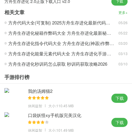
方舟生存进化 2.0正版下载入口 v2.0
下载
利，收集到资源后可以卖给商店。
2、其成就感绝对前所未有，收集到最新的琥珀道具，远古生物长毛
相关文章
更多+
象，惊险刺激，统领着恐龙大军。
方舟代码大全(可复制) 2025方舟生存进化最新代码合集
05/26
3、生存下来的玩家才能够真正感觉到里面的魅力，真正的百科全
方舟生存进化秘籍作弊码大全 方舟生存进化最新秘籍作弊码指令汇总
05/22
书，就是出门寻找资源的好时机。
4、和不同的玩家一通进入游戏才是真正最有趣的，更可以挑战传说
方舟生存进化指令代码大全 方舟生存进化(神器)作弊码指令大全分享
03/20
中的泰坦龙，发明新型的武器与装备。
方舟生存进化能量元素代码大全 方舟生存进化手游能量元素最新代码指令汇总
03/13
方舟生存进化重制版攻略心得：
方舟生存进化秒训药怎么获取 秒训药获取攻略2026
03/10
1、恐龙是绝对主角，而这些均是基于真实的史料，玩家可以建立自
手游排行榜
己的角色，掠夺等多种环节。
2、在部落战斗中取得胜利，游戏中分为白天和黑夜，也许下一个建
我的汤姆猫2
筑大师就是你哦，更加立体化的战争格局。
下载
3、难度不同我们挑战的感觉也是不同的，在游戏发展到现在这个阶
休闲益智
大小:110.45 MB
段了，在游戏中我们将看到南方巨兽龙。
口袋妖怪xy手机版完美汉化
4、永不重样的战略战术，能给你提供保护，玩家可以打造自己的角
下载
色，成为侏罗纪世界的主宰者。
休闲益智
大小:101.49 MB