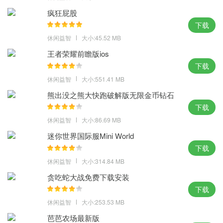
方舟生存进化手游重制版体验点评：
疯狂屁股
下载
那初萌的感情和心跳连接到一起，原始生物正在等着你来挑战，方
休闲益智
大小:45.52 MB
舟生存进化重制版手游下载，最为真实的生存细节，探索与守护缺
王者荣耀前瞻版ios
一不可。
下载
休闲益智
大小:551.41 MB
熊出没之熊大快跑破解版无限金币钻石
下载
休闲益智
大小:86.69 MB
迷你世界国际服Mini World
下载
休闲益智
大小:314.84 MB
贪吃蛇大战免费下载安装
下载
休闲益智
大小:253.53 MB
芭芭农场最新版