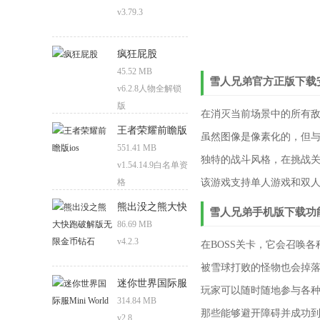
v3.79.3
疯狂屁股
45.52 MB
雪人兄弟官方正版下载
v6.2.8人物全解锁
版
在消灭当前场景中的所有
王者荣耀前瞻版
虽然图像是像素化的，但与
ios
551.41 MB
独特的战斗风格，在挑战
v1.54.14.9白名单资
格
该游戏支持单人游戏和双
熊出没之熊大快
雪人兄弟手机版下载功
跑破解版无限金
86.69 MB
币钻石
v4.2.3
在BOSS关卡，它会召唤
被雪球打败的怪物也会掉
迷你世界国际服
玩家可以随时随地参与各
Mini World
314.84 MB
那些能够避开障碍并成功到
v2.8