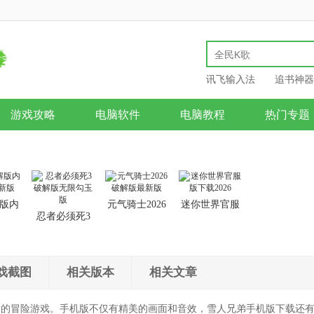
讯飞输入法
追书神器
游戏攻略
电脑软件
电脑教程
热门专题
版内
元气骑士2026
迷你世界官服
忍者必须死3
新版
破解版最新版
版下载2026
破解版无限勾
玉版
戏截图
相关版本
相关文章
趣的冒险游戏。手机版不仅有精美的画面和音效，雪人兄弟手机版下载还