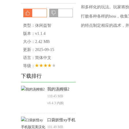
和多样化的玩法。玩家将
打败各种各样的boss，
类型：休闲益智
的特点制定相应的战术，
版本：v1.1.4
大小：2.42 MB
更新：2025-09-15
语言：简体中文
等级：
下载排行
我的汤姆猫2
110.45 MB
v6.4.3 内购
口袋妖怪xy手机
版完美汉化
101.49 MB