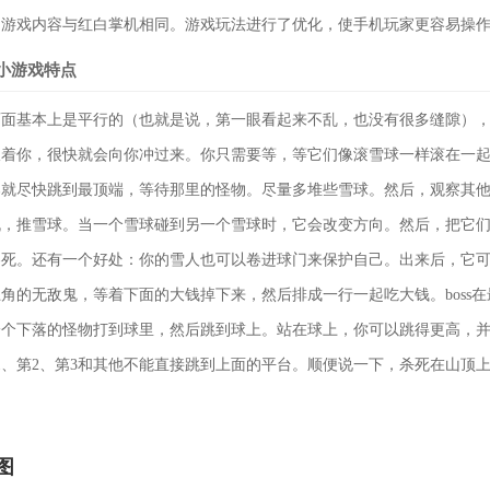
，游戏内容与红白掌机相同。游戏玩法进行了优化，使手机玩家更容易操
小游戏特点
画面基本上是平行的（也就是说，第一眼看起来不乱，也没有很多缝隙）
跟着你，很快就会向你冲过来。你只需要等，等它们像滚雪球一样滚在一
那就尽快跳到最顶端，等待那里的怪物。尽量多堆些雪球。然后，观察其
机，推雪球。当一个雪球碰到另一个雪球时，它会改变方向。然后，把它
卷死。还有一个好处：你的雪人也可以卷进球门来保护自己。出来后，它
角的无敌鬼，等着下面的大钱掉下来，然后排成一行一起吃大钱。boss
一个下落的怪物打到球里，然后跳到球上。站在球上，你可以跳得更高，
1、第2、第3和其他不能直接跳到上面的平台。顺便说一下，杀死在山顶
图