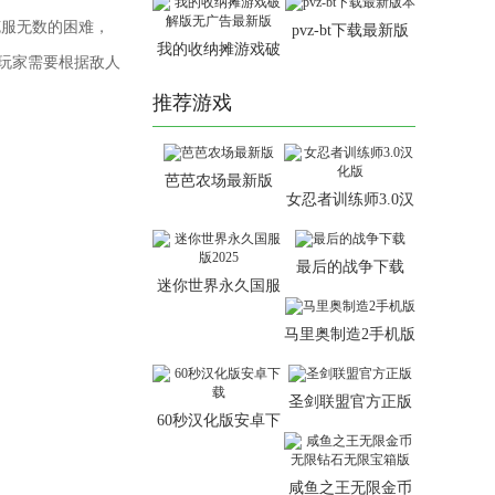
克服无数的困难，
pvz-bt下载最新版
我的收纳摊游戏破
本
。玩家需要根据敌人
解版无广告最新版
推荐游戏
芭芭农场最新版
女忍者训练师3.0汉
化版
最后的战争下载
迷你世界永久国服
版2025
马里奥制造2手机版
圣剑联盟官方正版
60秒汉化版安卓下
载
咸鱼之王无限金币