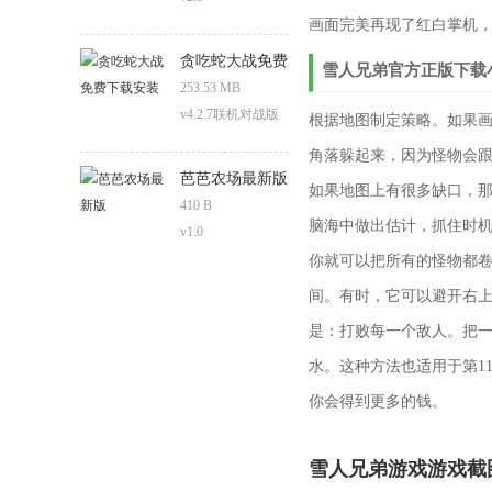
画面完美再现了红白掌机
贪吃蛇大战免费
雪人兄弟官方正版下载
下载安装
253.53 MB
v4.2.7联机对战版
根据地图制定策略。如果
角落躲起来，因为怪物会
芭芭农场最新版
如果地图上有很多缺口，
410 B
脑海中做出估计，抓住时
v1.0
你就可以把所有的怪物都
间。有时，它可以避开右上
是：打败每一个敌人。把
水。这种方法也适用于第1
你会得到更多的钱。
雪人兄弟游戏游戏截