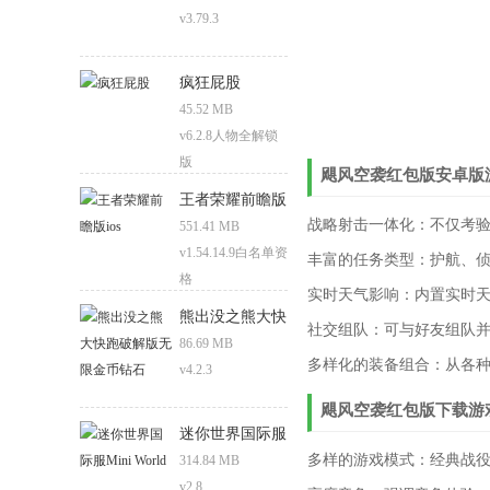
v3.79.3
疯狂屁股
45.52 MB
v6.2.8人物全解锁
版
飓风空袭红包版安卓版
王者荣耀前瞻版
战略射击一体化：不仅考
ios
551.41 MB
v1.54.14.9白名单资
丰富的任务类型：护航、
格
实时天气影响：内置实时
熊出没之熊大快
社交组队：可与好友组队
跑破解版无限金
86.69 MB
多样化的装备组合：从各
币钻石
v4.2.3
飓风空袭红包版下载游
迷你世界国际服
Mini World
多样的游戏模式：经典战
314.84 MB
v2.8