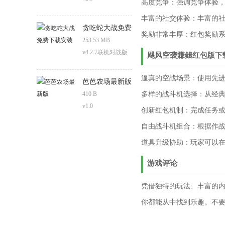
高度竞争：强调竞争体验
丰富的社交体验：丰富的
贪吃蛇大战免费
奖励非常丰厚：红包奖励
下载安装
253.53 MB
v4.2.7联机对战版
飓风空袭賺錢红包版下
逼真的空战场景：使用先进
芭芭农场最新版
410 B
多样的战斗机选择：从经
v1.0
创新红包机制：完成任务
自由战斗机组合：根据作
道具升级协助：玩家可以
游戏评论
凭借独特的玩法、丰富的
你都能从中找到乐趣。不