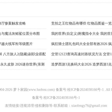
舞厅惨案触发攻略
竞拍之王红物品有哪些 红物品图鉴一览
造与魔法灰鲭鲨位置分布图
我的世界(自定义)附魔指令大全 我的世界(
代码大全
6穿越火线军衔等级图片
疯狂骑士团礼包码大全全部有效2026 
洞)礼包码大全全部有效官方分享
 八方旅人2(隐藏)副职业搭配
交管12123查询高速封路状况方法 交管12
询高速封路最新消息
永久皮肤 2026迷你世界(亲测
造梦西游3兑换码大全2026 造梦西游3
2026（兑换码礼包大全）
004-
2026 萝卜家园(www.luobou.com)
备案号:桂ICP备2024038166号-1
.All 
备案号:桂ICP备2024038166号-1
友情链接/违规清理/侵权删除等-联系邮箱：xiaofengy76@gmail.com