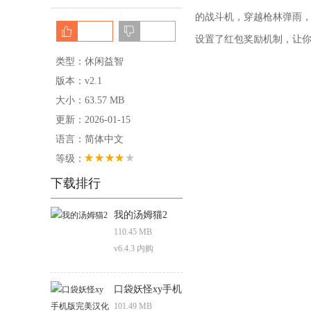
的战斗机，穿越枪林弹雨
设置了红包奖励机制，让
类型：休闲益智
版本：v2.1
大小：63.57 MB
更新：2026-01-15
语言：简体中文
等级：
下载排行
我的汤姆猫2
110.45 MB
v6.4.3 内购
口袋妖怪xy手机
版完美汉化
101.49 MB