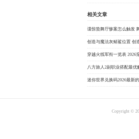
相关文章
谍惊蛰舞厅惨案怎么触发 
创造与魔法灰鲭鲨位置 创
穿越火线军衔一览表 202
八方旅人2副职业搭配最优解
选择推荐
迷你世界兑换码2026最新的
有效)最强激活兑换码大全
Copyright © 2