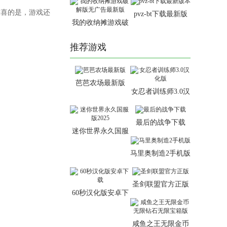
惊喜的是，游戏还
pvz-bt下载最新版
我的收纳摊游戏破
本
解版无广告最新版
推荐游戏
芭芭农场最新版
女忍者训练师3.0汉
化版
最后的战争下载
迷你世界永久国服
版2025
马里奥制造2手机版
圣剑联盟官方正版
60秒汉化版安卓下
载
咸鱼之王无限金币