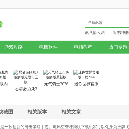
讯飞输入法
追书神器
游戏攻略
电脑软件
电脑教程
热门专题
版内
元气骑士2026
迷你世界官服
忍者必须死3
新版
破解版最新版
版下载2026
破解版无限勾
玉版
戏截图
相关版本
相关文章
这是一款创新的射击策略手游。飓风空袭賺錢版下载玩家可以化身为王牌