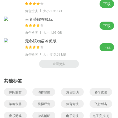
牌型
下载
豹子(炸弹)：三张点相同的牌。例：AAA、222。
角色扮演
大小:1.96 GB
顺金(同花顺、色托)：花色相同的顺子。例：黑桃456、红桃789。
王者荣耀在线玩
最大的顺金为花色相同的QKA，最小的顺金为花色相同的123。
下载
金花(色皮)：花色相同，非顺子。例：黑桃368，方块145。
角色扮演
大小:1.93 GB
顺子(拖拉机)：花色不同的顺子。例：黑桃5红桃6方块7。最大的顺
无冬镇物语冷狐版
子为花色不同的QKA，最小的顺子为花色不同的123。
下载
对子：两张点数相同的牌。例：223，334。
角色扮演
大小:513.59 MB
单张：三张牌不组成任何类型的牌。
查看更多
特殊：花色不同的235。
底注：指游戏开始后每位玩家投入的初始注。
明注：看牌后的下註。暗注：不看牌的下註。注：暗注相当于明注
其他标签
的2倍。
休闲益智
动作冒险
角色扮演
赛车竞速
单注封顶：每个玩家每次下註的上限。
手数封顶：每副牌每名玩家下註次数的上限(不包括底注)，当达到手
策略卡牌
模拟经营
体育竞技
飞行射击
数封顶时，玩家将只可以与其他玩家比牌(比牌时仍要支付比牌费
用)。
音乐游戏
游戏辅助
电子竞技
电子竞技(1)