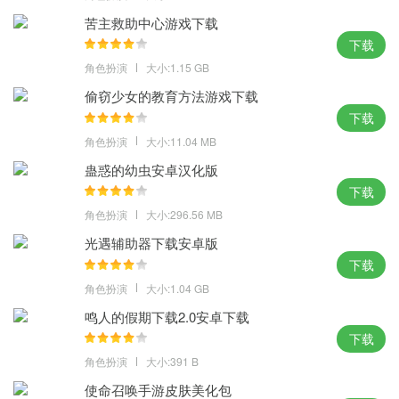
前一亮的体验。
苦主救助中心游戏下载
4、强大游戏团队实时更新，不断添加趣味游戏玩法，让你时刻体验
下载
全新玩法乐趣。
角色扮演
大小:1.15 GB
偷窃少女的教育方法游戏下载
天辰棋牌2026最新版本攻略：
下载
赢三张玩法
角色扮演
大小:11.04 MB
参与人数 2- 6 人，使用一副去掉到大小王的扑克牌，共 52 张牌。
蛊惑的幼虫安卓汉化版
玩家可以在自己操作时与其他最多一位玩家比牌，比牌费用等于当
下载
前单注的两倍。当只剩两名玩家时，无论是第几轮都可以比牌。
角色扮演
大小:296.56 MB
比牌时双方不能看到互相的牌，胜者继续游戏直至结束本局，负者
光遇辅助器下载安卓版
损失本副牌的操作权，只在每局牌结束时可见。
下载
比牌时如出现双方牌型及大小相同的情况，主动比牌者为负者。
角色扮演
大小:1.04 GB
每局结束时，所有玩家只能看见自己比过或跟自己比过的玩家的手
鸣人的假期下载2.0安卓下载
牌。
下载
只剩两位玩家时，如果是比牌决定胜负的，则所有玩家(包括旁观者)
角色扮演
大小:391 B
都可以看见此二人的底牌。如果是一方放弃的情况，则仍不可见。
使命召唤手游皮肤美化包