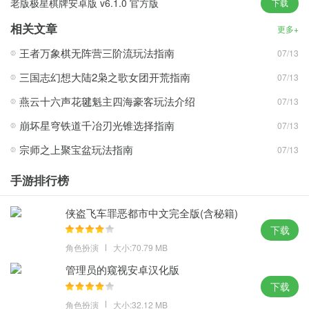
老版极星棋牌安卓版 v6.1.0 官方版
下载
1、上线之后你就会看到非常详细的规则介绍，让你的每一个对局都
相关文章
更多+
有畅快的体验。
王者万象棋无阵营三阶流玩法指南
07/13
2、这款游戏适配于任何一款手机，并且任何一个年龄层次都能够驾
三国志幻想大陆2枭之歌女团开荒指南
07/13
驭非常的完美。
3、注册就能领取一定的福利，每天上线可以完成更多的新手任务，
燕云十六声花毽魁主四海豪客玩法介绍
07/13
完成更多福利。
崩坏星穹铁道千冶刃光锥选择指南
07/13
4、游戏大厅里面的娱乐种类真的是非常多了，不管是小众的还是热
宗师之上聚宝盆玩法指南
07/13
门的这里全有。
手游排行榜
天辰棋牌2026最新版本亮点：
侠盗飞车罪恶都市中文完全版(含秘籍)
1、最绿色的游戏平台，全多人在线竞技，纯粹牌技的比拼考验玩家
下载
的实力与运气。
角色扮演
大小:70.79 MB
2、轻松注册流程一键即可登陆，丰富经典游戏规则易于上手，简单
管理员的窥视安卓汉化版
玩法一看就会。
下载
3、最丰富高品质娱乐游戏玩法一网打尽，超多游戏种类给玩家以眼
角色扮演
大小:32.12 MB