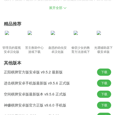
奖励和奖励不断发送，感受真实激爽的真人对战，凭实力赢牌赢
展开全部
钱，为玩家带来绝对公平公正的游戏，游戏画面精致，3D立体的游
戏对账画面，特效十足的游戏对战动画，每一种都能给玩家新的体
精品推荐
验。
天辰棋牌2026最新版本特点：
管理员的窥视
苦主救助中心
蛊惑的幼虫安
偷窃少女的教
光遇辅助器下
1、快速游戏对局挑战，新颖玩法内容，多样化的模式内容，轻松选
安卓汉化版
游戏下载
卓汉化版
育方法游戏下
载安卓版
载
择玩。
其他版本
2、对于高手就有用更高的水平去迎战，这样才能将真正的乐趣收获
起来。
正阳棋牌官方版安卓版 v9.5.2 最新版
下载
3、简单对局线上体验，真实对战给你最好的娱乐方式，打牌就要来
进击棋牌安卓手机版最新版 v9.5.6 正式版
下载
这里。
4、超自由对战火爆来袭，各地奇葩玩法线上拥有，立等可取的开展
空间棋牌安卓版最新版本 v9.5.6 正式版
下载
方式。
神赚棋牌安卓版官方正版 v9.6.0 手机版
下载
天辰棋牌2026最新版本优势：