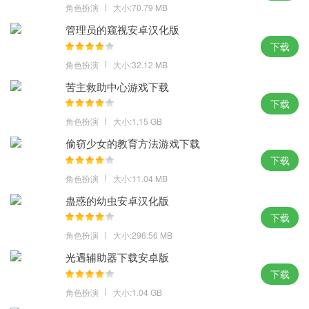
放置江湖游戏特点
角色扮演
大小:70.79 MB
管理员的窥视安卓汉化版
1、没因为你基础新融入新地图、新玩法，全新原创的武侠故事；
下载
2、在这开展你耐心的话，去玩传奇私服吧，简化基础上攻略很重
角色扮演
大小:32.12 MB
要；
苦主救助中心游戏下载
3、尤其是门派选择和技能选择，新手不适合老手的门派；
下载
放置江湖内购破解版测评
角色扮演
大小:1.15 GB
我说师弟怎么那么轻松就到元婴了，原来是放置江湖放到一边，完
偷窃少女的教育方法游戏下载
全挂机不用动，这样的速度我也可以。
下载
角色扮演
大小:11.04 MB
蛊惑的幼虫安卓汉化版
下载
角色扮演
大小:296.56 MB
光遇辅助器下载安卓版
下载
角色扮演
大小:1.04 GB