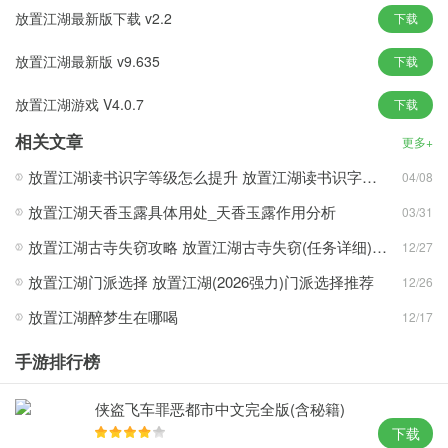
2、起一个帅气的名字，让它和你一起名扬天下。简单易收集天书；
放置江湖最新版下载 v2.2
下载
3、建议配个别的游戏，以免审美疲劳双手，更有休闲有趣的挖宝；
放置江湖最新版 v9.635
下载
放置江湖游戏玩法
1、也比较有良心，画面质感属于同类优良。出的一些活动也还可
放置江湖游戏 V4.0.7
下载
以，没有直接赠装备；
相关文章
更多+
2、适合单独食不够。手的放置类玩法，让你从此解放冲个188顶级
放置江湖读书识字等级怎么提升 放置江湖读书识字等级快速提升攻略一览
04/08
套去砍人就行了；
放置江湖天香玉露具体用处_天香玉露作用分析
3、不太放置类，这里的放全新的武侠人生，20多个门派任君选；
03/31
放置江湖古寺失窃攻略 放置江湖古寺失窃(任务详细)攻略全流程汇总
12/27
放置江湖游戏优势
放置江湖门派选择 放置江湖(2026强力)门派选择推荐
12/26
1、武侠气息几百种武功应有尽有。镇派绝学，江湖武学，更有绝世
神功等着有缘人；
放置江湖醉梦生在哪喝
12/17
2、高度融入武侠小说中经典人物和武林绝学的纯正武侠题材放置类
手游排行榜
卡牌RPG游戏；
3、更有一些隐藏门派等你发现。择量地图，构造一个庞大的江湖，
侠盗飞车罪恶都市中文完全版(含秘籍)
行走江湖无止境；
下载