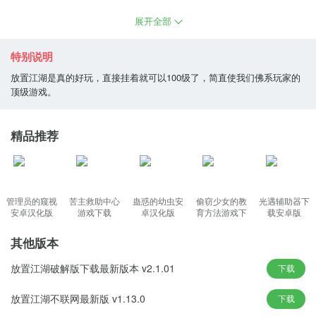
们拒绝非常单调的武侠游戏玩法，让你解放双手，开始你的武侠冒
展开全部
险，还可以自由追逐你的武侠梦。
特别说明
放置江湖游戏特色
放置江湖是真的好玩，直接挂着就可以100级了，简直使我们佛系玩家的
顶级游戏。
1、玩起来成长，离线也能练功，有更丰富的事件，等你解总是被游
戏；
精品推荐
2、游戏玩几天就发现比较无聊，就是等潜能升技能，闯关挂机；
3、几乎没有pvp的存在，想要尽快成长，剁手党的麒麟臂可以歇息
了；
4、制作方比浓厚，氪金是有用的。但是这个提醒你氪多点你就比别
管理员的窥视
苦主救助中心
蛊惑的幼虫安
偷窃少女的教
光遇辅助器下
人厉害点；
安卓汉化版
游戏下载
卓汉化版
育方法游戏下
载安卓版
载
其他版本
放置江湖游戏亮点
放置江湖破解版下载最新版本 v2.1.01
下载
1、这个是必须的，不挂机打不过。不需海打造属于自己的专属兵
器；
放置江湖不联网最新版 v1.13.0
下载