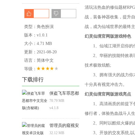
清玩法热血的修仙题材RP
战，装备神器收集，提升
类型：角色扮演
战，成为仙域世界的最终
版本：v1.0.1
幻灵仙境官网版游戏特色
大小：4.71 MB
1、仙域江湖开启你的传
更新：2021-08-20
2、华丽的技能特效表现
语言：简体中文
技术极致炫酷;
等级：
3、拥有强大的战力你才
下载排行
十分具有视觉冲击力。
侠盗飞车罪恶都
幻灵仙境官网版游戏亮点
市中文完全版
70.79 MB
1、高清画质的前提下创
(含秘籍)
v4.1.8
修行者，体验热血战斗人生
2、同时以酷炫火爆的战
管理员的窥视安
卓汉化版
3、开放的交友系统,以真
32.12 MB