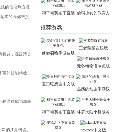
酷炫的仙侠热血激
和平精英布丁直装
偷窃少女的教育方
情副本的等你来挑
下载2026
法游戏下载
推荐游戏
王者荣耀在线玩
使命召唤手游皮肤
最极致，高级渲染
美化包
无冬镇物语冷狐版
华丽的技能特效，
夏日狂想曲中文版
蛊惑的幼虫手游汉
化版
各种磨难成为巅峰
和平精英布丁直装
斗罗大陆小舞版冷
下载2026
狐版
个新的江湖传说。
ticktock中文版