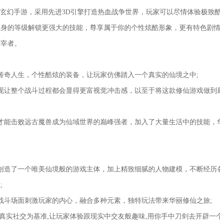
G玄幻手游，采用先进3D引擎打造热血战争世界，玩家可以尽情体验极致
自身的等级解锁更强大的技能，尊享属于你的个性炫酷形象，更有特色剧
主宰者。
奇人生，个性酷炫的装备，让玩家仿佛踏入一个真实的仙境之中;
让整个战斗过程都会显得更富视觉冲击感，以至于将这款修仙游戏做到
能击败远古魔兽成为仙域世界的巅峰强者，加入了大量生活中的技能，
造了一个唯美仙境般的游戏主体，加上精致细腻的人物建模，不断经历
;
斗场面刺激玩家的内心，融合多种元素，独特玩法带来华丽修仙之旅;
实社交为基准,让玩家体验跟现实中交友般趣味,用你手中刀剑去开辟一