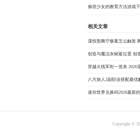
偷窃少女的教育方法游戏下载 v
相关文章
谍惊蛰舞厅惨案怎么触发 
创造与魔法灰鲭鲨位置 创
穿越火线军衔一览表 202
八方旅人2副职业搭配最优解
选择推荐
迷你世界兑换码2026最新的
有效)最强激活兑换码大全
Copyright © 2