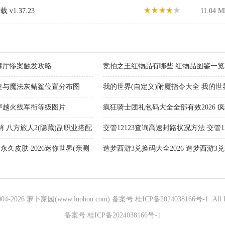
1.37.23
11.04 M
舞厅惨案触发攻略
竞拍之王红物品有哪些 红物品图鉴一览
造与魔法灰鲭鲨位置分布图
我的世界(自定义)附魔指令大全 我的世界(
代码大全
6穿越火线军衔等级图片
疯狂骑士团礼包码大全全部有效2026 
洞)礼包码大全全部有效官方分享
 八方旅人2(隐藏)副职业搭配
交管12123查询高速封路状况方法 交管12
询高速封路最新消息
永久皮肤 2026迷你世界(亲测
造梦西游3兑换码大全2026 造梦西游3
2026（兑换码礼包大全）
004-
2026 萝卜家园(www.luobou.com)
备案号:桂ICP备2024038166号-1
.All 
备案号:桂ICP备2024038166号-1