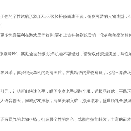
的个性炫酷形象;1天300级轻松修仙成王者，俏皮可爱的人物造型，
!
多惊喜福利在游戏里等着你!更有上古神兽刷贱卖萌，化身萌萌坐骑相
巅峰PK，奖励全面升级;脱单机会不容错过，情缘双修浪漫满屋，属性加
风采，体验媲美单机的高清画质，古典精致的景物建筑，叱咤三界战场
导，让萌新们快速入手，瞬间变身老手虐翻全服，送极品红武，平民玩
语音聊天，同城好友推荐，海量美眉入驻，撩妹结婚，盛世婚礼全服游
有霸气的宠物坐骑，打造最个性的角色，炫酷的技能特效，丰富的副本
。