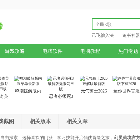
讯飞输入法
追书神器
游戏攻略
电脑软件
电脑教程
热门专题
鸣潮破解版内
元气骑士2026
迷你世界官服
奇英
忍者必须死3
置菜单最新版
破解版最新版
版下载2026
无限
破解版无限勾
金币
玉版
戏截图
相关版本
相关文章
由探索，选择喜欢的门派，学习技能开启仙侠冒险之旅，
幻灵仙境官