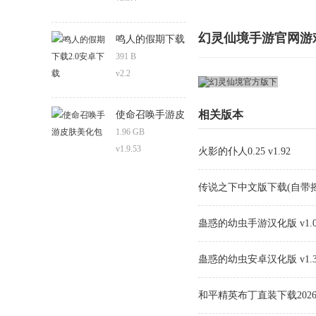
幻灵仙境手游官网游
鸣人的假期下载
2.0安卓下载
391 B
v2.2
相关版本
使命召唤手游皮
肤美化包
1.96 GB
v1.9.53
火影的仆人0.25 v1.92
传说之下中文版下载(自带摇杆)
蛊惑的幼虫手游汉化版 v1.0
蛊惑的幼虫安卓汉化版 v1.
和平精英布丁直装下载2026 v1