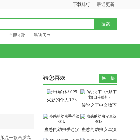
下载排行
最近更新
全民K歌
墨迹天气
猜您喜欢
换一换
火影的仆人0.25
传说之下中文版下
载(自带摇杆)
蛊惑的幼虫手游汉
蛊惑的幼虫安卓汉
化版
化版
方版
是一款画质高