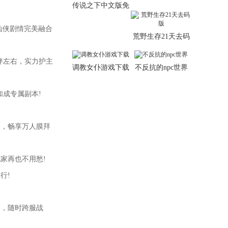
传说之下中文版免
费版
仙侠剧情完美融合
荒野生存21天去码
版
伴左右，实力护主
调教女仆游戏下载
不反抗的npc世界
成专属副本!
，畅享万人膜拜
家再也不用愁!
行!
，随时跨服战