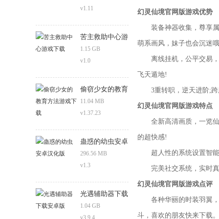
v1.11
幻灵仙境官网版游戏优势
装备神器收集，尊享属于你
苦主救助中心游
萌系画风，妹子也会沉迷哦
戏下载
1.15 GB
离线挂机，公平交易，更
v1.0
飞天遁地!
偷窃少女的教育
3重转职，逆天进阶;跨服
方法游戏下载
11.04 MB
幻灵仙境官网版游戏特点
v1.37.23
全新高清画质，一览仙界
的超快感!
蛊惑的幼虫安卓
超人性的系统设置智能引
汉化版
296.56 MB
v1.3
完美社交系统，实时真人
幻灵仙境官网版游戏点评
光遇辅助器下载
各种华丽的时装羽翼，还
安卓版
1.04 GB
斗，喜欢的朋友快来下载
v3.9.4