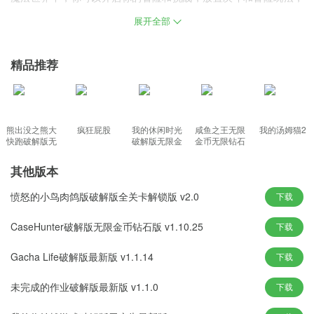
接受各种挑战，送上数千支香烟和各种酷时尚玩法。开启魔法世界
展开全部
中的决斗玩法，帮助玩家轻松获得大量魔法服装，开启你独特的传
奇冒险！玩家可以在多种模式和游戏方式中展示自己的实力，内容
精品推荐
非常丰富。
烈火骑士游戏介绍
1、加强和发展角色的方式也会更简单。有很多种在线奖励，
2、在血的世界中展开决斗。而且，每件装备都能带来大量具有强大
熊出没之熊大
疯狂屁股
我的休闲时光
咸鱼之王无限
我的汤姆猫2
快跑破解版无
破解版无限金
金币无限钻石
属性加成的玩家角色，
限钻石
币免广告最新
无限宝箱版
版
3、选择正确的角色进行战斗，可以在更大程度上获胜，轻松击败对
其他版本
手。全等级特权奖励，
愤怒的小鸟肉鸽版破解版全关卡解锁版 v2.0
下载
4、自由贸易为玩家带来了酷炫的激情和传奇，而无限的沙攻则为玩
家带来全新的传奇之旅！
CaseHunter破解版无限金币钻石版 v1.10.25
下载
5、用指尖比赛开始你自己的战斗冒险。不断杀死怪物以获得经验升
Gacha Life破解版最新版 v1.1.14
下载
级，逆风翻盘，
未完成的作业破解版最新版 v1.1.0
下载