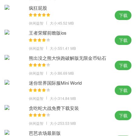
游戏中享受实时战略游戏和华丽的战斗特效，
疯狂屁股
4、超高的爆发率有助于玩家闯入传奇世界，一开始就拥有全速的攻
下载
击速度。游戏中的角色可以穿戴多达10件装备，
休闲益智
大小:45.52 MB
5、这是经典传奇游戏的伟大升华，无论是在游戏方式还是在屏幕
王者荣耀前瞻版ios
上。三种经典职业又来了。你需要选择你最喜欢的职业，
下载
休闲益智
大小:551.41 MB
熊出没之熊大快跑破解版无限金币钻石
下载
休闲益智
大小:86.69 MB
迷你世界国际服Mini World
下载
休闲益智
大小:314.84 MB
贪吃蛇大战免费下载安装
下载
休闲益智
大小:253.53 MB
芭芭农场最新版