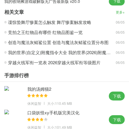
我的收纳摊游戏破解版无广告最新版 v20.0
下载
烈火骑士官方版游戏特色
1、每个班的技能不同。当面对不同的敌人时，所有玩家都可以一起
相关文章
更多+
体验巨大的乐趣和更多的好处。
谍惊蛰舞厅惨案怎么触发 舞厅惨案触发攻略
06/05
2、万人袭击沙城，夺取沙城的最高权力。他们在战斗和冒险中玩得
竞拍之王红物品有哪些 红物品图鉴一览
06/05
很快。设备极高，爆炸率极高，
3、让玩家感受不同的冒险体验。有时登录并玩游戏很好，感受各种
创造与魔法灰鲭鲨位置 创造与魔法灰鲭鲨位置分布图
06/05
正统的暗黑破坏神玩法，
我的世界(自定义)附魔指令大全 我的世界(2026)附魔指令代码大全
06/05
4、在这个游戏中，你可以开始你的角色的战斗。有数千种神器设备
穿越火线军衔一览表 2026穿越火线军衔等级图片
06/05
可供选择，画面也极其精致，
5、享受战斗的乐趣。在整个游戏中，它展示了竞技比赛的乐趣以及
手游排行榜
冒险和挑战的玩法。玩法极其丰富多样，
烈火骑士官方正版下载游戏亮点
我的汤姆猫2
下载
1、所有玩家都可以在魔法世界中开启你的决斗。玩家可以在更多的
休闲益智
大小:110.45 MB
战斗和冒险游戏中体验到乐趣。
2、还有一个超级火魂环，可以直接发送，让玩家轻松玩金。所有的
口袋妖怪xy手机版完美汉化
设备都依赖于爆炸。在魔法之地开启决斗和挑战，
下载
3、在整个游戏中，参与魔神的力量加成，并开始新的冒险。在整个
休闲益智
大小:101.49 MB