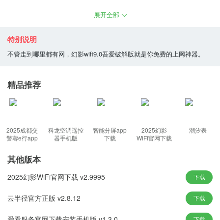
幻影wifi9.0最新版苹果版是一款非常方便和好用的免费wifi解谜的应
展开全部
用软件工具，与数百万个WiFi热点进行合作，无线网络密码的一键
式功能可在此处获得，不论用户去到何处都可以轻松的连接上wifi。
特别说明
不管走到哪里都有网，幻影wifi9.0吾爱破解版就是你免费的上网神器。
幻影wifi9.0吾爱破解版功能：
1、内置逾万条的热点数据，创新的Wi-Fi一键省电功能
精品推荐
2、数万个WiFi热点数据存储在幻影软件的云数据库中
3、解决手机充电线，无需注册，wifi登陆密码随时随地分享
4、根据硬件加速，可以合理的提升WiFi控制模块部件
2025成都交
科龙空调遥控
智能分屏app
2025幻影
潮汐表
警蓉e行app
器手机版
下载
WiFi官网下载
下载
幻影wifi9.0吾爱破解版特色：
其他版本
1、连接速度非常的快不受WiFi限制，还能随时监控家庭WiFi辐射，
2025幻影WiFi官网下载 v2.9995
下载
保护家庭健康
2、自动获取周边wifi热点信息，直接的扫描20米之内的所有的无限
云半径官方正版 v2.8.12
下载
热点
爱看服务官网下载安装手机版 v1.3.0
下载