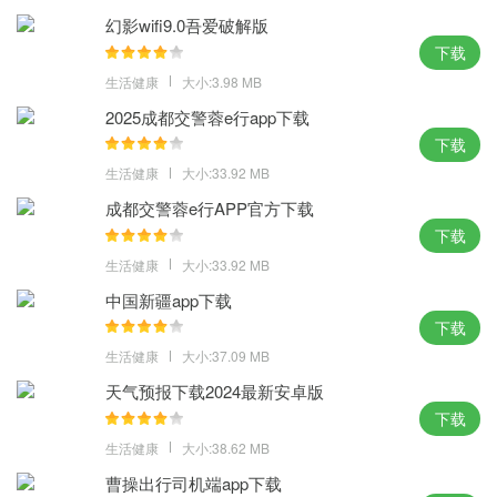
4、无需担心闪退，可以随时随地享受来自幻影免费、安全的免费Wi
幻影wifi9.0吾爱破解版
下载
Fi
生活健康
大小:3.98 MB
幻影wifi9.0吾爱破解版点评：
2025成都交警蓉e行app下载
完全不需要有任何复杂的操作，只要有幻影wifi免费版下载 就能让你
下载
最快速度连上最快的wifi，的速度简直比你眨眼的速度还快哦。
生活健康
大小:33.92 MB
成都交警蓉e行APP官方下载
下载
生活健康
大小:33.92 MB
中国新疆app下载
下载
生活健康
大小:37.09 MB
天气预报下载2024最新安卓版
下载
生活健康
大小:38.62 MB
曹操出行司机端app下载