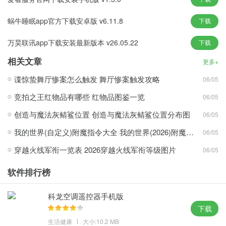
3、软件不仅真正可用并保证大部分机型可用，还能协助用户管理系
统和应用分享资源
蜗牛睡眠app官方下载安卓版 v6.11.8
下载
4、软件不会对您的手机造成威胁，也没有恶意强制性的广告
万昊联讯app下载安装最新版本 v26.05.22
下载
幻影wifi9.0吾爱破解版亮点：
相关文章
更多+
1、可以自动密码，连接速度非常的快，不受WiFi限制
谍惊蛰舞厅惨案怎么触发 舞厅惨案触发攻略
06/05
2、只需运行后最小化即可，WiFi测速，时实掌握网速
竞拍之王红物品有哪些 红物品图鉴一览
06/05
3、速率极快20米左右近场直连，传输速率远超手机蓝牙数十倍
创造与魔法灰鲭鲨位置 创造与魔法灰鲭鲨位置分布图
06/05
4、可以一键帮你附近的所有WiFi，直接一键即可快速上网
我的世界(自定义)附魔指令大全 我的世界(2026)附魔指令代码大全
06/05
幻影wifi9.0吾爱破解版优势：
穿越火线军衔一览表 2026穿越火线军衔等级图片
06/05
1、立即检索周边wifi，一目了然，相互连接，比系统软件内置的程
序流程速度快、体验更强
软件排行榜
2、保证了大部分机型可以正常使用，并且突破网卡限制，省去再花
费一份网卡的钱
科龙空调遥控器手机版
下载
3、全面掌握安全状况，深入体检更专业以最大限度地利用各种网络
生活健康
大小:10.2 MB
数据