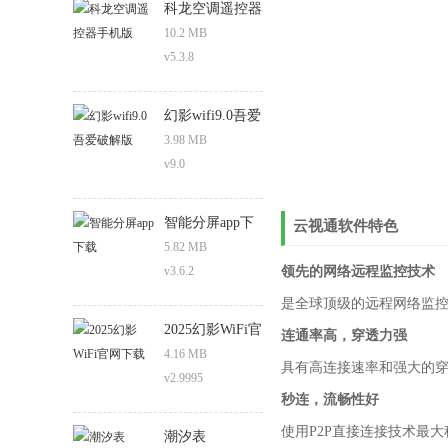
科龙空调遥控器
手机版
10.2 MB
v5.3.8
幻影wifi9.0吾爱
破解版
3.98 MB
v9.0
智能分屏app下
云视通软件特色
载
5.82 MB
v3.6.2
领先的网络远程监控技术
是全球顶级的远程网络监控
2025幻影WiFi官
连通率高，穿透力强
网下载
4.16 MB
具有高连接速率和强大的穿
v2.9995
秒连，流畅性好
使用P2P直接连接技术最
潮汐表