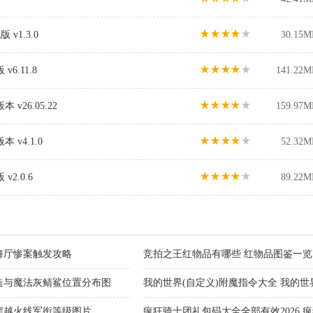
1.3.0
30.15M
6.11.8
141.22M
v26.05.22
159.97M
v4.1.0
52.32M
2.0.6
89.22M
舞厅惨案触发攻略
竞拍之王红物品有哪些 红物品图鉴一览
造与魔法灰鲭鲨位置分布图
我的世界(自定义)附魔指令大全 我的世界(
代码大全
6穿越火线军衔等级图片
疯狂骑士团礼包码大全全部有效2026 