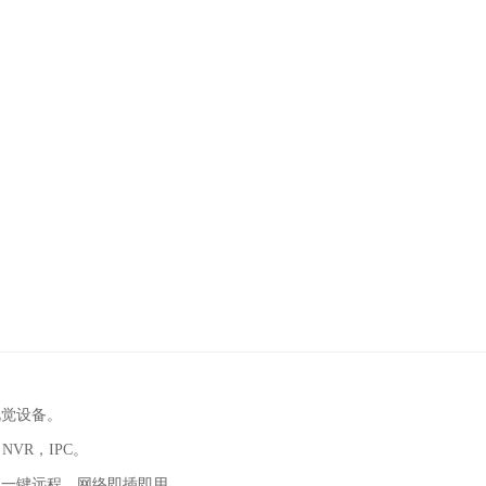
视觉设备。
VR，IPC。
，一键远程，网络即插即用。