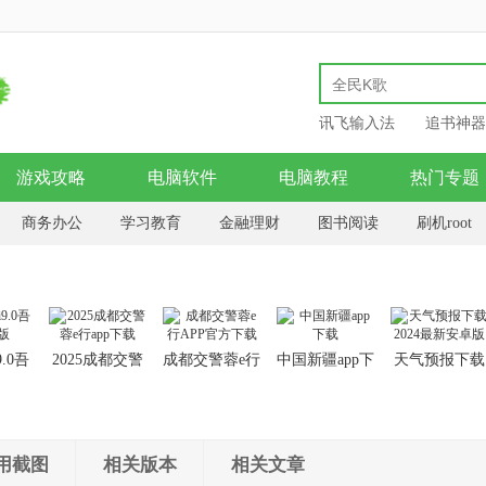
讯飞输入法
追书神器
游戏攻略
电脑软件
电脑教程
热门专题
商务办公
学习教育
金融理财
图书阅读
刷机root
模拟器
美食佳饮
旅游天气
电子竞技
9.0吾
2025成都交警
成都交警蓉e行
中国新疆app下
天气预报下载
版
蓉e行app下载
APP官方下载
载
2024最新安卓
版
用截图
相关版本
相关文章