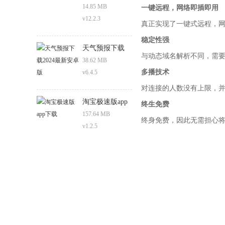
14.85 MB
一键远程，网络即插即用
v12.2.3
真正实现了一键式远程，
稳定性强
天气预报下载
与动态域名解析不同，需
2024最新安卓版
38.62 MB
多播技术
v6.4.5
对连接的人数没有上限，
淘宝极速版app
终生免费
下载
157.64 MB
终身免费，因此无需担心
v1.2.5