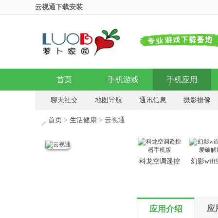
云视通下载安装
首页
手机游戏
手机应用
聊天社交
地图导航
通讯信息
摄影摄像
影音播放
安全加密
浏览器
输入法
首页
>
生活健康
> 云视通
科龙空调遥控
幻影wifi
器手机版
爱破解
应
应用介绍