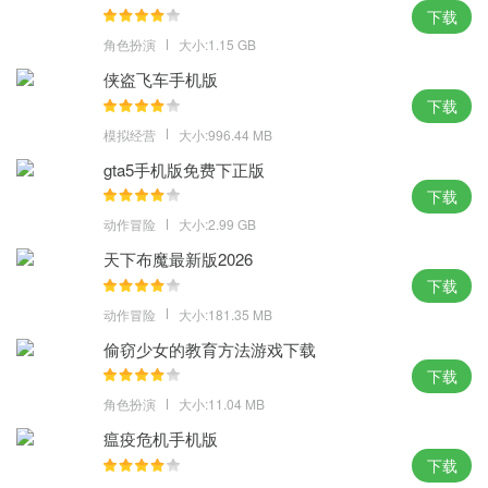
4、游戏仓库内装备信息实时查询，还可以实时掌握自己最新的游戏
下载
数据
角色扮演
大小:1.15 GB
优势：
侠盗飞车手机版
下载
1、每天还可以在平台上查看最新的CF活动信息，会有很多游戏好
模拟经营
大小:996.44 MB
处用户一键收集
gta5手机版免费下正版
2、永久免费使用绝不向用户收取一分钱，可以随时获得CF活动助
下载
手并且有很多奖励
动作冒险
大小:2.99 GB
3、所有活动全在一起方便查找参与，让玩家们不在苦苦寻找最新活
天下布魔最新版2026
动
下载
4、不用自己寻找活动自动领取最新活动道具，批量签到功能更是懒
动作冒险
大小:181.35 MB
人的福利
偷窃少女的教育方法游戏下载
小编点评：
下载
角色扮演
大小:11.04 MB
这是一个神奇的助手，可以帮你解决很多的游戏问题。有了cf活动助
手一键领取最新版 就不用担心会再错过什么惊喜的大礼包没领取
瘟疫危机手机版
了，有活动都能第一时间通知你。
下载