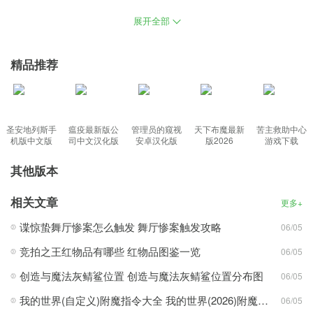
cf活动助手一键领取是一款针对游戏穿越火线的辅助工具，通过这款
展开全部
cf活动助手官方最新版用户可以一键签到和领取所有CF礼包，可以
一次性的领取4页的免费活动道具，让玩家不会错过一个官方福利，
精品推荐
每天都有数不尽的惊喜活动等你领取，是CF玩家必备的实用助手。
功能：
圣安地列斯手
瘟疫最新版公
管理员的窥视
天下布魔最新
苦主救助中心
机版中文版
司中文汉化版
安卓汉化版
版2026
游戏下载
1、是一个非常有用的游戏辅助工具软件，很容易使用的游戏辅助软
其他版本
件让用户一键了解最新活动
2、软件占用内存小但功能齐全，选择您需要领取装备的大区点击绑
相关文章
更多+
定按钮即可
谍惊蛰舞厅惨案怎么触发 舞厅惨案触发攻略
06/05
3、汇聚最新资讯和活动信息，多种功能一键签到，清楚了解所有游
戏的情况
竞拍之王红物品有哪些 红物品图鉴一览
06/05
4、游戏仓库内装备信息实时查询，支持用户查看CF最新新闻
创造与魔法灰鲭鲨位置 创造与魔法灰鲭鲨位置分布图
06/05
特色：
我的世界(自定义)附魔指令大全 我的世界(2026)附魔指令代码大全
06/05