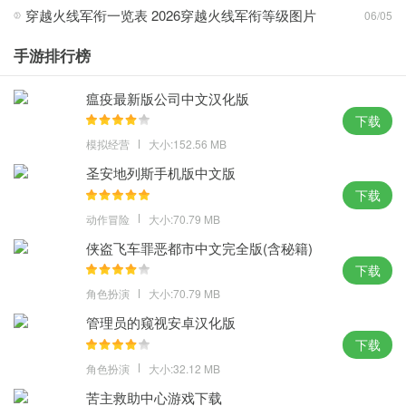
穿越火线军衔一览表 2026穿越火线军衔等级图片
06/05
1、无需登录游戏客户端，输入帐号密码登陆即可，解放你的双手轻
手游排行榜
轻松松一键搞定
瘟疫最新版公司中文汉化版
2、更快了解全方位的游戏动态，及时收到相应的CF礼品，道具一
下载
键领取到仓简单又方便
模拟经营
大小:152.56 MB
3、最新CF活动道具一键领取到仓库简单又方便，也可一键参与最
圣安地列斯手机版中文版
新CF活动
下载
4、界面非常简单但有许多内置的好处，易于使用的游戏AIDS适合很
动作冒险
大小:70.79 MB
多用户
侠盗飞车罪恶都市中文完全版(含秘籍)
亮点：
下载
1、独有活动道具定时抢领功能助您获得限量武器掌控全局
角色扮演
大小:70.79 MB
2、游戏内当日战绩和历史战绩，游戏内装备获取记录活动道具领取
管理员的窥视安卓汉化版
记录一键查询
下载
3、整个过程不到5分钟真正实现高速领取，可以每天登录平台享受
角色扮演
大小:32.12 MB
许多游戏奖励
苦主救助中心游戏下载