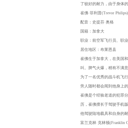
了较好的耐力，由于身体
崔佛·菲利普(Trevor Philips)
配音：史提芬·奥格
国籍：加拿大
职业：前空军飞行员、职
居住地区：布莱恩县
崔佛生于加拿大，在美国
叫。脾气火爆，稍有不满
为了一名优秀的战斗机飞
旁人随时都会闻到他身上
崔佛是个经验老道的犯罪分
历，崔佛擅长于驾驶手机版
他驾驶陆地载具和自身的
富兰克林·克林顿(Franklin Cl