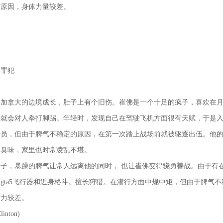
的原因，身体力量较差。
业罪犯
和加拿大的边境成长，肚子上有个旧伤。崔佛是一个十足的疯子，喜欢在
意就会对人拳打脚踢。年轻时，发现自己在驾驶飞机方面很有天赋，于是
行员，但由于脾气不稳定的原因，在第一次踏上战场前就被驱逐出伍。他
的臭味，家里也时常凌乱不堪。
子，暴躁的脾气让常人远离他的同时， 也让崔佛变得骁勇善战。由于有
gta5飞行器和近身格斗。擅长狩猎。在潜行方面中规中矩，但由于脾气
耐力较差。
inton)