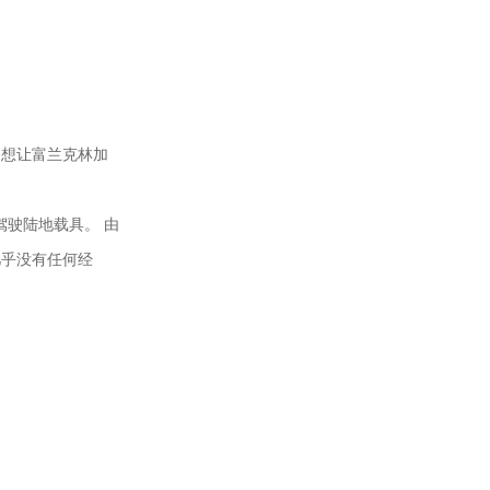
不想让富兰克林加
驾驶陆地载具。 由
几乎没有任何经