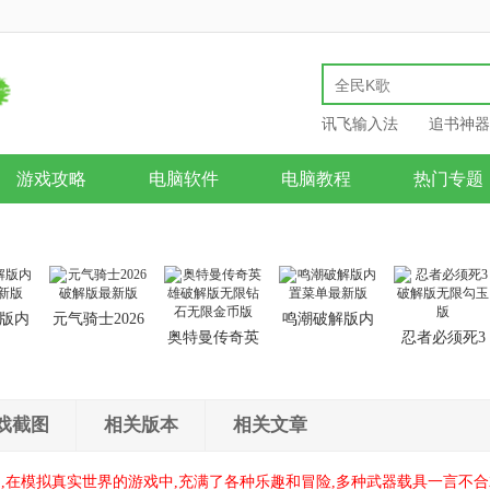
讯飞输入法
追书神器
游戏攻略
电脑软件
电脑教程
热门专题
版内
元气骑士2026
鸣潮破解版内
奥特曼传奇英
忍者必须死3
新版
破解版最新版
置菜单最新版
雄破解版无限
破解版无限勾
钻石无限金币
玉版
版
戏截图
相关版本
相关文章
了,在模拟真实世界的游戏中,充满了各种乐趣和冒险,多种武器载具一言不