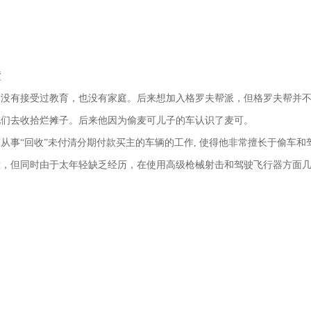
墅
，没有接受过教育，也没有家庭。后来想加入格罗夫帮派，但格罗夫帮并
他们去收拾烂摊子。后来他因为偷麦可儿子的车认识了麦可。
从事“回收”未付清分期付款买主的车辆的工作, 使得他非常擅长于偷车和
壮，但同时由于太年轻缺乏经历，在使用高级枪械射击和驾驶飞行器方面