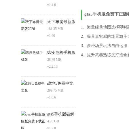
v1.4.6
gta5手机版免费下正版
天下布魔最新版
1、海量经典地图选择即时
2026
181.35 MB
v1.60
2、极具真实感的场景激斗
3、多种场景玩法自由运用
瘟疫危机手机版
4、提升武器熟练度打造全
28.79 MB
v2.2.13
战地5免费中文
版
299.75 MB
v1.0.6
gta5手机版破解
版免费下载正版
4.20 GB
v1.2.8