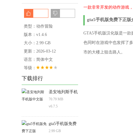
一款非常开发的动作游戏
gta5手机版免费下正版
类型：动作冒险
GTA5手机版汉化版是一
版本：v1.4.6
色同时在游戏中也发挥了
大小：2.99 GB
更新：2026-03-12
市的大楼上狙击路人。
语言：简体中文
等级：
下载排行
圣安地列斯手机
版中文版
70.79 MB
v6.7.5
gta5手机版免费
下正版
2.99 GB