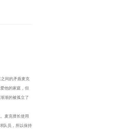
庭之间的矛盾麦克
热爱他的家庭，但
位渐渐的被孤立了
威。麦克擅长使用
榄球队员，所以保持