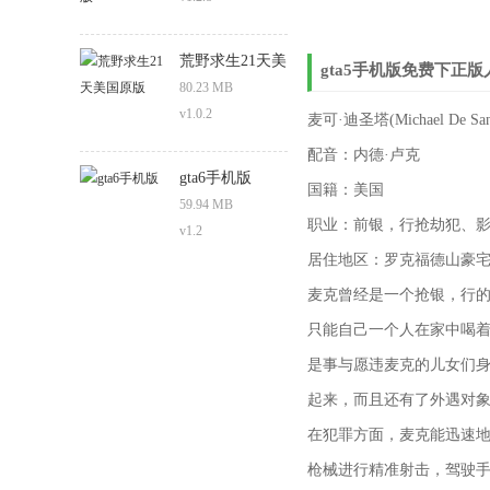
荒野求生21天美
gta5手机版免费下正
国原版
80.23 MB
v1.0.2
麦可·迪圣塔(Michael De San
配音：内德·卢克
gta6手机版
国籍：美国
59.94 MB
职业：前银，行抢劫犯、
v1.2
居住地区：罗克福德山豪
麦克曾经是一个抢银，行的
只能自己一个人在家中喝
是事与愿违麦克的儿女们
起来，而且还有了外遇对
在犯罪方面，麦克能迅速
枪械进行精准射击，驾驶手