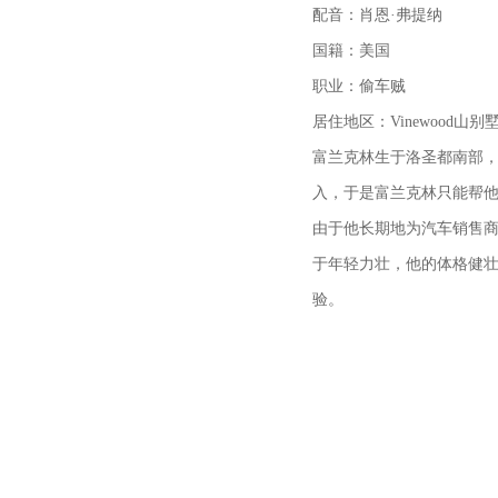
配音：肖恩·弗提纳
国籍：美国
职业：偷车贼
居住地区：Vinewood山别
富兰克林生于洛圣都南部
入，于是富兰克林只能帮
由于他长期地为汽车销售商
于年轻力壮，他的体格健
验。