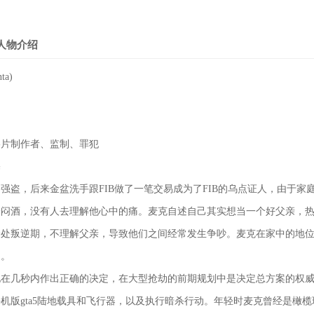
版人物介绍
ta)
影片制作者、监制、罪犯
宅
强盗，后来金盆洗手跟FIB做了一笔交易成为了FIB的乌点证人，由于家
着闷酒，没有人去理解他心中的痛。麦克自述自己其实想当一个好父亲，
身处叛逆期，不理解父亲，导致他们之间经常发生争吵。麦克在家中的地
象。
地在几秒内作出正确的决定，在大型抢劫的前期规划中是决定总方案的权
机版gta5陆地载具和飞行器，以及执行暗杀行动。年轻时麦克曾经是橄