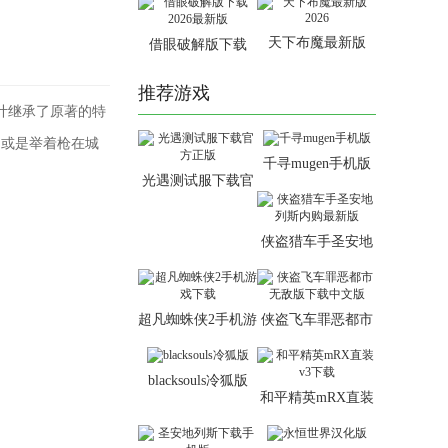
天下布魔最新版
借眼破解版下载
2026
2026最新版
推荐游戏
计继承了原著的特
，或是举着枪在城
千寻mugen手机版
光遇测试服下载官
方正版
侠盗猎车手圣安地
列斯内购最新版
超凡蜘蛛侠2手机游
侠盗飞车罪恶都市
戏下载
无敌版下载中文版
blacksouls冷狐版
和平精英mRX直装
v3下载