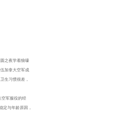
月圆之夜学着狼嚎
入伍加拿大空军成
的卫生习惯很差，
在空军服役的经
不稳定与年龄原因，