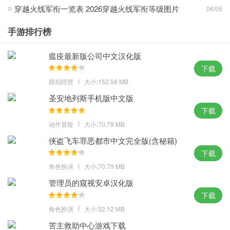
穿越火线军衔一览表 2026穿越火线军衔等级图片
06/05
手游排行榜
1、多种不同的配置模式，让你在这里使用各种插件提高游戏的体验
瘟疫最新版公司中文汉化版
2、同时支持正式服以及怀旧服，一键式更新轻松便捷，想安装什么
下载
都只需要一键安装即可
模拟经营
大小:152.56 MB
3、多元化多样的WA字符串，便利玩家遴选合适本身的设置，帮助
圣安地列斯手机版中文版
玩家解决许多问题
下载
4、为您提供最原始、最真实的视觉体验，游戏资讯、精彩游戏视
动作冒险
大小:70.79 MB
频、游戏攻略等内容尽在其中
侠盗飞车罪恶都市中文完全版(含秘籍)
亮点：
下载
1、为泛博魔兽玩家不花钱供给插件办理服务，安装管理方便快捷
角色扮演
大小:70.79 MB
2、支持国服反和谐，开启原汁原味模式，支持通过游戏类型以及满
管理员的窥视安卓汉化版
v版，BT版等类型进行查找
下载
3、各种不同的管理模块可以具有更好的协调功能的选择，还能帮助
角色扮演
大小:32.12 MB
更新下载游戏
苦主救助中心游戏下载