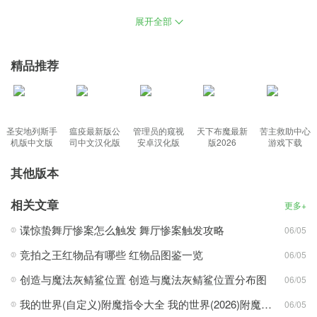
黑盒工坊电脑下载是一款这样的辅助插件集合平台，，包含海量插
展开全部
件、WA字符串、配置同步、云端备份、配置分享等功能，可以说游
戏内容已经丰富到给玩家打造了一个拥有不同的风土人情、每一个
精品推荐
用户都可以在电脑上体验到最轻松的魔兽插件使用。
功能：
圣安地列斯手
瘟疫最新版公
管理员的窥视
天下布魔最新
苦主救助中心
机版中文版
司中文汉化版
安卓汉化版
版2026
游戏下载
1、内置海量的魔兽插件可用用户自由选择安装，完全根据游戏的进
其他版本
度来安排，
2、海量插件自由选择安装，各式各样的宏会满足您不同的需求，简
相关文章
更多+
洁方便非常的轻松简单
谍惊蛰舞厅惨案怎么触发 舞厅惨案触发攻略
06/05
3、轻松装载和管理插件方便快捷，能够帮助用户轻松下载使用各种
插件
竞拍之王红物品有哪些 红物品图鉴一览
06/05
4、收录超多WA字符串，可同步您的配置到云端，适应多版本和服
创造与魔法灰鲭鲨位置 创造与魔法灰鲭鲨位置分布图
06/05
务器支持
我的世界(自定义)附魔指令大全 我的世界(2026)附魔指令代码大全
06/05
特色：