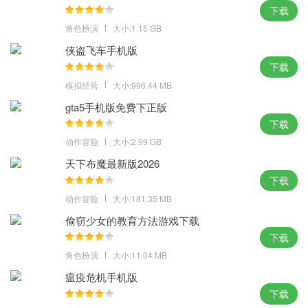
4、覆盖多种你需要的插件工具一键下载，提供各类热们的BT手游的
下载
开服信息查询
角色扮演
大小:1.15 GB
优势：
侠盗飞车手机版
下载
1、各种插件全都不需要任何消费，云端备份一键上传、恢复，网吧
模拟经营
大小:996.44 MB
党的福音
gta5手机版免费下正版
2、已经优化成最适合用户体验的样子，性能是完全不花钱的，并且
下载
收录的插件数目也良多
动作冒险
大小:2.99 GB
3、实时更新游戏的相关信息，众多人可以在这里肆意搜刮和下载装
天下布魔最新版2026
载本身需求的插件
下载
4、为广大游戏玩家带来更多游戏相关内容，再也不用为小号从头配
动作冒险
大小:181.35 MB
置插件
偷窃少女的教育方法游戏下载
小编点评：
下载
角色扮演
大小:11.04 MB
作为大神就不再只有大号一个，偶尔也是想要换换小号玩点不一样
的花样，黑盒工坊电脑官方下载 即使小号也不用从头配置那些复杂
瘟疫危机手机版
的插件了。
下载