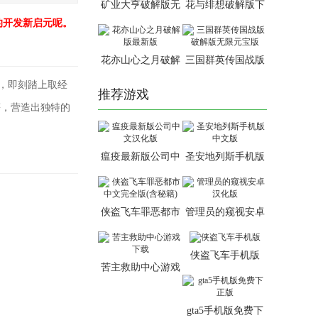
矿业大亨破解版无
花与绯想破解版下
限钞票版
载2026最新版
的开发新启元呢。
花亦山心之月破解
三国群英传国战版
版最新版
破解版无限元宝版
，即刻踏上取经
推荐游戏
等，营造出独特的
瘟疫最新版公司中
圣安地列斯手机版
文汉化版
中文版
。
侠盗飞车罪恶都市
管理员的窥视安卓
中文完全版(含秘
汉化版
。
籍)
侠盗飞车手机版
。
苦主救助中心游戏
下载
gta5手机版免费下