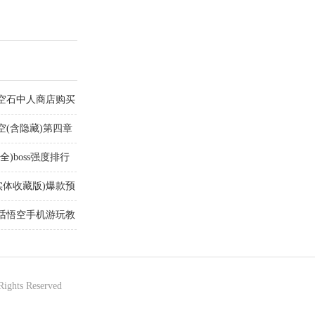
悟空石中人商店购买
空(含隐藏)第四章
)boss强度排行
实体收藏版)爆款预
神话悟空手机游玩教
Rights Reserved