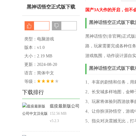
黑神话悟空正式版下载
国产3A大作的开启，但不
黑神话悟空正式版下载
黑神话悟空(非官网)正式
类型：电脑游戏
路，玩家需要完成各种任
版本：v1.0
游戏氛围，动作设计源自
大小：2.19 MB
更新：2024-08-20
黑神话悟空正式版下载
语言：简体中文
等级：
1、丰富的剧情和任务，用
下载排行
2、长安城多样地图，金蝉
3、玩家将体验到西游故事
瘟疫最新版公司
4、让你扮演孙悟空，游戏
中文汉化版
152.56 MB
v5.2.3
5、指尖对决震撼无比，打