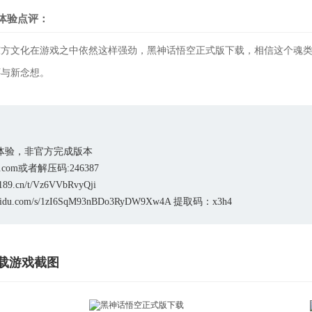
体验点评：
东方文化在游戏之中依然这样强劲，黑神话悟空正式版下载，相信这个魂
怀与新念想。
体验，非官方完成版本
.com或者解压码:246387
89.cn/t/Vz6VVbRvyQji
aidu.com/s/1zI6SqM93nBDo3RyDW9Xw4A 提取码：x3h4
载游戏截图