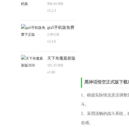
996.44 MB
v5.2.3
gta5手机版免费
下正版
2.99 GB
v1.4.6
天下布魔最新版
2026
181.35 MB
v1.60
黑神话悟空正式版下载
1、根据实际情况灵活调整
斗。
2、采用流畅的战斗系统，
击感。