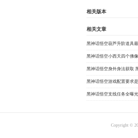
相关版本
相关文章
黑神话悟空葫芦升阶道具最
材料一览
黑神话悟空小西天四个佛像
小西天四个佛像位置分享
黑神话悟空身外身法获取 
攻略
黑神话悟空游戏配置要求是什
的)游戏配置要求推荐
黑神话悟空支线任务全曝光
全曝光流程攻略
Copyright © 2