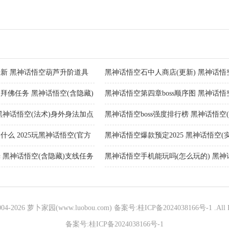
新 黑神话悟空葫芦升阶道具
黑神话悟空石中人商店(更新) 黑神话
攻略
拜佛任务 黑神话悟空(含隐藏)
黑神话悟空第四章boss顺序图 黑神话悟
boss顺序攻略大全
黑神话悟空(法术)身外身法加点
黑神话悟空boss强度排行榜 黑神话悟空(全
榜最新
么 2025玩黑神话悟空(官方
黑神话悟空爆款预定2025 黑神话悟空(
定售价一览
 黑神话悟空(含隐藏)支线任务
黑神话悟空手机能玩吗(怎么玩的) 黑
程
004-
2026 萝卜家园(www.luobou.com)
备案号:桂ICP备2024038166号-1
.All 
备案号:桂ICP备2024038166号-1