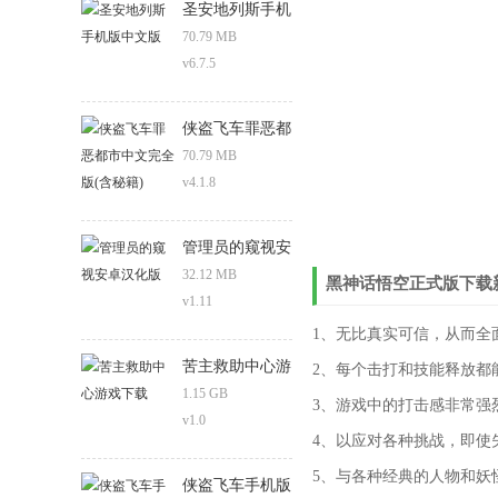
圣安地列斯手机
版中文版
70.79 MB
v6.7.5
侠盗飞车罪恶都
市中文完全版
70.79 MB
(含秘籍)
v4.1.8
管理员的窥视安
卓汉化版
32.12 MB
黑神话悟空正式版下载
v1.11
1、无比真实可信，从而全
苦主救助中心游
2、每个击打和技能释放都
戏下载
1.15 GB
3、游戏中的打击感非常强
v1.0
4、以应对各种挑战，即使
5、与各种经典的人物和妖
侠盗飞车手机版