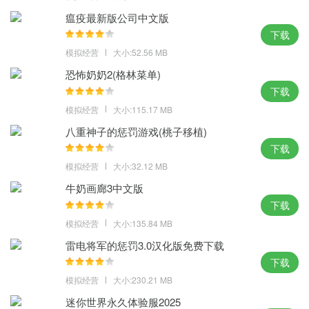
率技能组合。孟德尔基因实验室：通过杂交实验解锁隐藏性状，
瘟疫最新版公司中文版
如“西瓜水罐+冰蘑菇”跨平台想象生态：Android、iOS、PC之间的数
下载
据互通，支持玩家自定义杂交规则
模拟经营
大小:52.56 MB
恐怖奶奶2(格林菜单)
下载
模拟经营
大小:115.17 MB
八重神子的惩罚游戏(桃子移植)
下载
模拟经营
大小:32.12 MB
牛奶画廊3中文版
下载
模拟经营
大小:135.84 MB
雷电将军的惩罚3.0汉化版免费下载
下载
模拟经营
大小:230.21 MB
迷你世界永久体验服2025