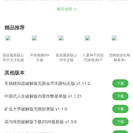
比，本次游戏还移植了7个主要章节，旨在为玩家提供更好的游戏体
展开全部
验，让他们享受到植物和僵尸战斗的终极乐趣。
精品推荐
植物大战僵尸杂交版重制版手机版下载介绍
超过200种杂交植物库：豌豆和向日葵既有攻击性，也有防御性，而
火炬坚果则是先行者。
瘟疫最新版公
牛奶画廊3中
瘟疫最新版公
八重神子的惩
恐怖奶奶2(格
基因重组单元，如“月光蘑菇致幻无效巨型僵尸”等超现实单元。
司中文汉化版
文版
司中文版
罚游戏(桃子
林菜单)
移植)
双螺旋战略框架：阳光经济体系与突变进化体系并行运行。新手可
其他版本
以依靠
参与无意识输出，而死忠玩家可以控制“磁蘑菇+破坏蘑菇”清除战场
车祸模拟器破解版无限金币无限钻石版 v1.11.2
下载
屏幕。
中国式人生破解版内置作弊菜单版 v1.1.21
下载
植物大战僵尸杂交版重制版下载功能
矿业大亨破解版无限钞票版 v1.1.0
下载
白天和夜间污染的双重机制：在夜间模式下，阳光的增益减少。当
污染值超过阈值时，
花与绯想破解版下载2026最新版 v1.3.6
下载
僵尸将获得隐身能力，迫使玩家动态调整他们的防御阵型。避免破