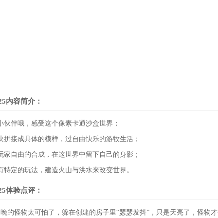
25内容简介：
小伙伴哦，感受这个像素卡通沙盒世界；
块拼接成具体的模样，过自由快乐的游牧生活；
玩家自由的合成，在这世界中留下自己的身影；
有特定的玩法，建造火山与洪水来改变世界。
25体验点评：
晚的怪物太可怕了，躲在创建的房子里“瑟瑟发抖”，只是天亮了，怪物