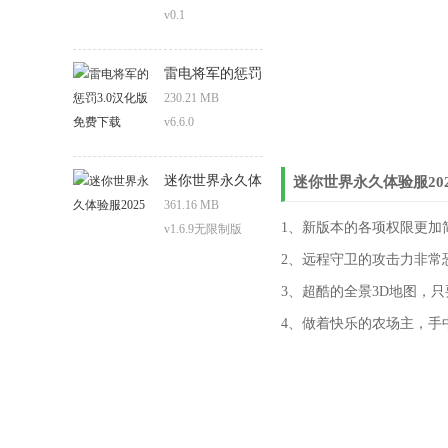
v0.1
雷电将军的惩罚
3.0汉化版免费
230.21 MB
下载
v6.6.0
迷你世界永久体
迷你世界永久体验服20
验服2025
361.16 MB
1、新版本的各项权限更加
v1.6.9无限制版
2、远程守卫的攻击力非常
3、超酷的全景3D地图，
4、做着快乐的农场主，手