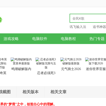
讯飞输入法
追书神器
游戏攻略
电脑软件
电脑教程
热门专题
鸣潮破解版内
元气骑士2026
迷你世界官服
奇英
忍者必须死3
置菜单最新版
破解版最新版
版下载2026
无限
破解版无限勾
金币
玉版
戏截图
相关版本
相关文章
界的“梦境”之中，创造出心中的理解。