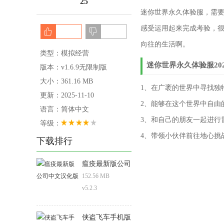
25
迷你世界永久体验服，需
感受运用起来完成考验，
向往的生活啊。
类型：模拟经营
迷你世界永久体验服20
版本：v1.6.9无限制版
大小：361.16 MB
1、在广袤的世界中寻找独
更新：2025-11-10
2、能够在这个世界中自由
语言：简体中文
3、和自己的朋友一起进行
等级：
4、带领小伙伴前往地心挑
下载排行
瘟疫最新版公司
中文汉化版
152.56 MB
v5.2.3
侠盗飞车手机版