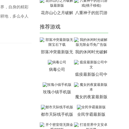
世界，自身的精彩
花亦山心之月破解
八重神子的惩罚游
片耕地，多么令人
版最新版
戏(桃子移植)
推荐游戏
部落冲突最新版无
我的休闲时光破解
限宝石下载
版无限金币免广告
版
病毒公司
瘟疫最新版公司中
文
玫瑰小镇手机版
魔女的夜宴最新版
本
都市天际线手机版
全民学霸最新版