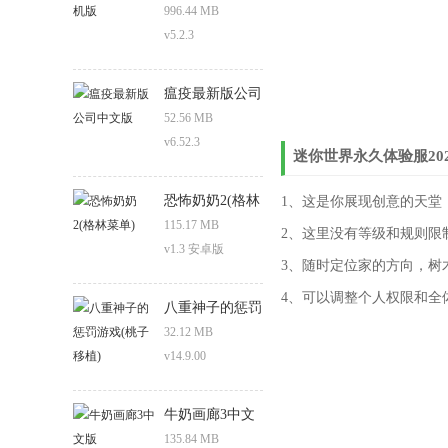
996.44 MB
v5.2.3
瘟疫最新版公司
中文版
52.56 MB
v6.52.3
迷你世界永久体验服20
恐怖奶奶2(格林
1、这是你展现创意的天堂
菜单)
115.17 MB
2、这里没有等级和规则限
v1.3 安卓版
3、随时定位家的方向，树
4、可以调整个人权限和全
八重神子的惩罚
游戏(桃子移植)
32.12 MB
v14.9.00
牛奶画廊3中文
版
135.84 MB