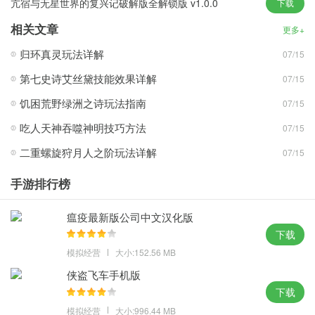
亢宿与无星世界的复兴记破解版全解锁版 v1.0.0
下载
护所，并保护它免受感染者的攻击。
相关文章
完成任务以获得奖励：游戏中有许多任务需要完成。完成这些任务
更多+
可以为你赢得丰厚的奖励
归环真灵玩法详解
07/15
包括资源、设备和经验。这些奖励可以帮助你更好地生存和成长。
第七史诗艾丝黛技能效果详解
07/15
了解游戏背景
饥困荒野绿洲之诗玩法指南
07/15
未感染者2联机版中文版免费下载特点
吃人天神吞噬神明技巧方法
07/15
选择合适的角色：在游戏开始时，玩家可以选择不同的角色，每个
二重螺旋狩月人之阶玩法详解
07/15
角色都有不同的属性和技能。
根据你的游戏风格和喜好选择合适的角色可以显著提高你的存活
手游排行榜
率。
制定一个逃跑计划：在游戏中，你需要时刻保持警惕，对抗被感染
瘟疫最新版公司中文汉化版
者的追击。建立一个安全的庇护所是非常重要的。
下载
制定一个有效的逃生计划，利用地形和资源，可以帮助你更好地避
模拟经营
大小:152.56 MB
免被感染者追赶。
侠盗飞车手机版
下载
游戏评论
模拟经营
大小:996.44 MB