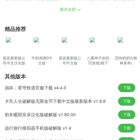
和生存技巧，还提供多种游戏选项，让玩家自由选择，体验不同的
展开全部
游戏乐趣。无论是角色选择，避免感染，寻找资源，建造避难所还
是完成任务，玩家都需要仔细计划并做出决定以确保他们的生存！
精品推荐
未感染者2游戏下载安卓最新版介绍
游戏设定在一个病毒爆发的世界。你需要了解这个世界的基本规则
瘟疫最新版公
牛奶画廊3中
瘟疫最新版公
八重神子的惩
恐怖奶奶2(格
和生存规则，以便更好地适应游戏。
司中文汉化版
文版
司中文版
罚游戏(桃子
林菜单)
移植)
掌握基本操作：游戏的基本操作包括移动、进攻、收集等。掌握这
其他版本
些基本操作可以帮助你更顺利地玩游戏。
理解游戏界面：游戏界面中有许多重要信息，如生命值、资源数
崩坏：星穹铁道官服下载 v4.4.0
下载
量、任务提示等。
卡车人生破解版无限金币下载中文版最新版本 v1.8.8
下载
了解这些信息的含义和作用，可以帮助你更好地掌握游戏的进度和
状态。建造避难所：在游戏中，
初冬暖阳安卓汉化版破解版 v1.80.00
下载
未感染者2中文版下载功能
远行旅行模拟器手机版破解版 v1.4
下载
你可以使用游戏中的建筑系统来选择一个合适的位置来建造一个庇