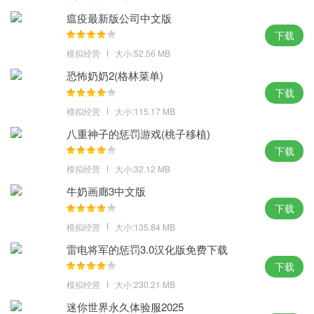
寻找和利用资源：在游戏中，资源是生存的关键。你需要不断地寻
瘟疫最新版公司中文版
找食物、水和药物等资源。并利用这些资源来维持你的生存。同
下载
时，我们也应该学会合理利用资源，避免浪费。
模拟经营
大小:52.56 MB
恐怖奶奶2(格林菜单)
下载
模拟经营
大小:115.17 MB
八重神子的惩罚游戏(桃子移植)
下载
模拟经营
大小:32.12 MB
牛奶画廊3中文版
下载
模拟经营
大小:135.84 MB
雷电将军的惩罚3.0汉化版免费下载
下载
模拟经营
大小:230.21 MB
迷你世界永久体验服2025