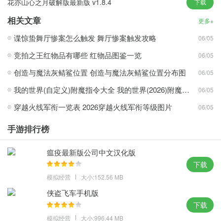
花亦山心之月破解版最新版 v1.8.4
下载
专属动作，
相关文章
更多+
jojo的奇妙冒险最后的幸存者手机版下载特点
谍惊蛰舞厅惨案怎么触发 舞厅惨案触发攻略
06/05
从而产生多方面和限时的即时杀伤效果。同时，游戏玩法也在不断
竞拍之王红物品有哪些 红物品图鉴一览
06/05
更新。
更多激动人心的挑战等待着您的加入。完成游戏任务获得更多奖
创造与魔法灰鲭鲨位置 创造与魔法灰鲭鲨位置分布图
06/05
励。
我的世界(自定义)附魔指令大全 我的世界(2026)附魔指令代码大全
06/05
游戏具有极强的战斗感，让玩家在其中体验到极其刺激的游戏感。
穿越火线军衔一览表 2026穿越火线军衔等级图片
06/05
在游戏中，你可以找到各种各样的游戏角色，每个角色都有不同的
技能。
手游排行榜
玩家可以通过游戏任务增强角色，提高游戏技能，增强力量。
瘟疫最新版公司中文汉化版
游戏评论
下载
玩家可以在游戏中不断取得突破，享受愉快的游戏体验。它支持单
模拟经营
大小:152.56 MB
人战斗或团队竞争，满足不同玩家的玩法需求。
侠盗飞车手机版
下载
模拟经营
大小:996.44 MB