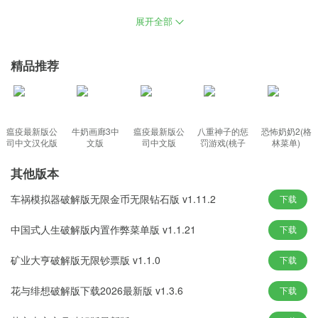
JOJO的奇妙冒险最后的生还者2025最新版(动作生存类游戏)介绍
展开全部
每个角色都有独特的技能风格和多样的战斗策略，增强了可玩性。
精品推荐
选择你最喜欢的角色发起一场战斗，享受独特的方法来围攻英雄人
物，
解锁的战斗方法。结合特技技巧后，战术深度大大增强。
一个单一的动作可以在一段时间内产生限时闪杀。并采用多方面，
瘟疫最新版公
牛奶画廊3中
瘟疫最新版公
八重神子的惩
恐怖奶奶2(格
充满激情的动画人物正在争相进入这个竞技场。更新你的反应速度
司中文汉化版
文版
司中文版
罚游戏(桃子
林菜单)
移植)
加入战斗。
其他版本
JOJO的奇妙冒险最后的幸存者游戏下载功能
车祸模拟器破解版无限金币无限钻石版 v1.11.2
下载
动画风格的背景音乐与角色的声音相结合，带来了身临其境的故事
中国式人生破解版内置作弊菜单版 v1.1.21
下载
和战斗体验。
高度自由化的战场探索机制，拥有各种地图资源点、车辆和藏身
矿业大亨破解版无限钞票版 v1.1.0
下载
处。
角色持续成长机制，在战斗中获得经验增强属性，由弱变强。
花与绯想破解版下载2026最新版 v1.3.6
下载
有许多专业技能和动作供你组合和搭配。每个角色通常都有自己的