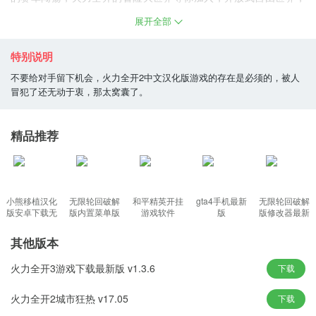
刺激精彩的驱车冒险侦查，突破传统理念，创新的理念运用，独具
展开全部
匠心的游戏玩法等你加入，恢弘写实的画面风格制作，带你在原始
的城市、乡村、夜市等逼真氛围营造，真实的赛车征程等你来玩
特别说明
儿。
不要给对手留下机会，火力全开2中文汉化版游戏的存在是必须的，被人
冒犯了还无动于衷，那太窝囊了。
火力全开2游戏下载介绍
1.通过任何手段赢得比赛的胜利
精品推荐
2.经典的赛车竞速游戏
3.操作简单，容易控制
4.炫酷的赛车和精美画面
小熊移植汉化
无限轮回破解
和平精英开挂
gta4手机最新
无限轮回破解
版安卓下载无
版内置菜单版
游戏软件
版
版修改器最新
火力全开2游戏下载特点：
广告版
2026版
版
其他版本
1、火力全开的赛车大冒险，全新的赛车闯关征程等你加入；
火力全开3游戏下载最新版 v1.3.6
下载
2、多样化的赛车车型自由选择，精致无比的画面风格，给你超强代
入感；
火力全开2城市狂热 v17.05
下载
3、震撼的画面风格，丰富多样的赛车赛事等你加入，解锁武器装