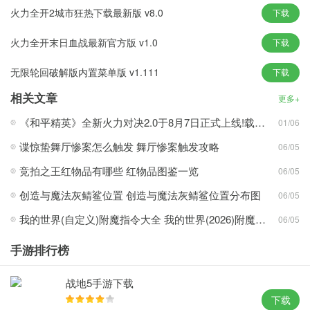
备，成就传奇。
火力全开2城市狂热下载最新版 v8.0
下载
火力全开末日血战最新官方版 v1.0
下载
火力全开2游戏下载特色：
无限轮回破解版内置菜单版 v1.111
下载
1、画风精美的赛车冒险题材动作类游戏，真实的赛车竞速冒险等你
加入；
相关文章
更多+
2、全面的赛车征程，开放式世界激战等你加入，匠心独具的战场，
《和平精英》全新火力对决2.0于8月7日正式上线!载具大改造,火力全开!
01/06
让你欲罢不能；
谍惊蛰舞厅惨案怎么触发 舞厅惨案触发攻略
06/05
3、超多新奇的关卡任务等你来战，解锁不同的新型汽车车辆，体验
超棒战场。
竞拍之王红物品有哪些 红物品图鉴一览
06/05
创造与魔法灰鲭鲨位置 创造与魔法灰鲭鲨位置分布图
06/05
我的世界(自定义)附魔指令大全 我的世界(2026)附魔指令代码大全
06/05
手游排行榜
战地5手游下载
下载