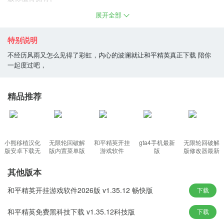
展开全部
和平精英最新版体验服真正简介：
特别说明
1、没有什么可以阻止你，遇到的就是做谁输谁输，拿出你的武器瞄
不经历风雨又怎么见得了彩虹，内心的波澜就让和平精英真正下载 陪你
准敌人射击;
一起度过吧，
2、全新的章节，各种细节令人赞不绝口。
3、研发的Unreal 4引擎，下一代完美画质，再现游戏的视听体验。
精品推荐
和平精英国际版下载安装亮点：
1、新阿森纳升级!在gun store获得一把新枪，并以更高的难度完成
小熊移植汉化
无限轮回破解
和平精英开挂
gta4手机最新
无限轮回破解
一个BOSS !
版安卓下载无
版内置菜单版
游戏软件
版
版修改器最新
广告版
2026版
版
2、游戏细节非常完美，弹道射击，后坐力，射速，射程，各种硬核
其他版本
设计;
3、独特的模拟模式，超刺激的血战!一种全新的模拟方式，各种高手
和平精英开挂游戏软件2026版 v1.35.12 畅快版
下载
云集于此。
和平精英免费黑科技下载 v1.35.12科技版
下载
4、丰富的武器供您选择，给您前所未有的刺激快感的战斗。开始吃