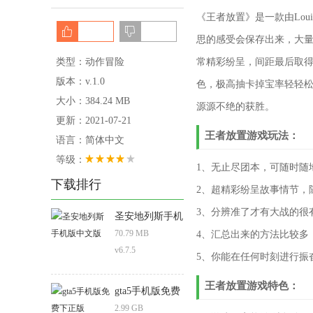
《王者放置》是一款由Lou
思的感受会保存出来，大量
类型：动作冒险
常精彩纷呈，间距最后取
版本：v.1.0
色，极高抽卡掉宝率轻轻
大小：384.24 MB
源源不绝的获胜。
更新：2021-07-21
王者放置游戏玩法：
语言：简体中文
等级：
1、无止尽团本，可随时随
下载排行
2、超精彩纷呈故事情节，
3、分辨准了才有大战的很
圣安地列斯手机
版中文版
70.79 MB
4、汇总出来的方法比较多
v6.7.5
5、你能在任何时刻进行振
王者放置游戏特色：
gta5手机版免费
下正版
2.99 GB