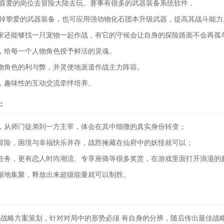
己喜爱的岗位去冒险大陆去玩。赛事有很多的武器装备系统软件，
刷掉挚爱的武器装备，也可应用强动物化石团本升级武器，提高其战斗能力
家还能够找一只宠物一起作战，有它的守候会让自身的探险路面不会再孤
，给每一个人物角色授予鲜活的灵魂。
物角色的利与弊，并灵便地派遣作战主力阵容。
，趣味性的互动交流牵绊培养。
：
，从师门徒弟到一方主宰，体会在其中细微的真实身份转变；
冒险，困境与幸福快乐并存，战胜掩藏在仙府中的妖怪就可以；
任务，更有恋人时尚潮流、专享座骑等很多奖赏，在游戏里面打开浪漫的
渐地集聚，释放出来超级能量就可以制胜。
战略方案策划，针对对局中的形势必须 有自身的分辨，随后传出最佳战