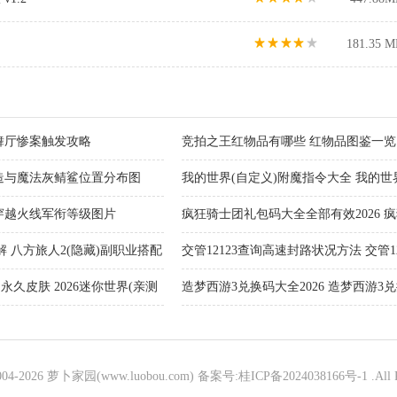
181.35 M
舞厅惨案触发攻略
竞拍之王红物品有哪些 红物品图鉴一览
造与魔法灰鲭鲨位置分布图
我的世界(自定义)附魔指令大全 我的世界(
代码大全
6穿越火线军衔等级图片
疯狂骑士团礼包码大全全部有效2026 
洞)礼包码大全全部有效官方分享
 八方旅人2(隐藏)副职业搭配
交管12123查询高速封路状况方法 交管12
询高速封路最新消息
永久皮肤 2026迷你世界(亲测
造梦西游3兑换码大全2026 造梦西游3
2026（兑换码礼包大全）
004-
2026 萝卜家园(www.luobou.com)
备案号:桂ICP备2024038166号-1
.All 