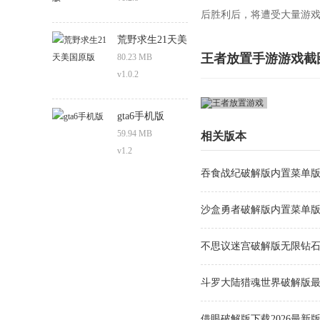
后胜利后，将遭受大量游
荒野求生21天美
国原版
王者放置手游游戏截
80.23 MB
v1.0.2
gta6手机版
59.94 MB
相关版本
v1.2
吞食战纪破解版内置菜单版 v
沙盒勇者破解版内置菜单版 v
不思议迷宫破解版无限钻石版 
斗罗大陆猎魂世界破解版最新版
借眼破解版下载2026最新版 v