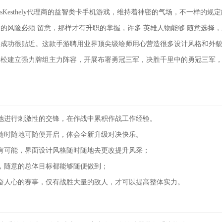
isKesthely代理商的益智类卡手机游戏，维持着神密的气场，不一样的规
的风险必须 留意，那样才有升职的掌握，许多 英雄人物能够 随意选择
得成功很贴近。这款手游聘用业界顶尖级绘师用心营造很多设计风格和外
松松建立强力牌组主力阵容，开展布署勇冠三军，决胜千里中的勇冠三军
地进行刺激性的交锋，在作战中累积作战工作经验。
随时随地可随便开启，体会全新升级对决快乐。
有可能，界面设计风格随时随地去更改提升风采；
，随意的总体目标都能够随便做到；
奋人心的赛事，仅有战胜大量的敌人，才可以提高整体实力。