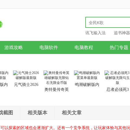
讯飞输入法
追书神器
游戏攻略
电脑软件
电脑教程
热门专题
版内
元气骑士2026
鸣潮破解版内
奥特曼传奇英
忍者必须死3
新版
破解版最新版
置菜单最新版
雄破解版无限
破解版无限勾
钻石无限金币
玉版
版
戏截图
相关版本
相关文章
家可以探索的区域也会逐渐扩大。还有一个竞争系统，让玩家体验与其他