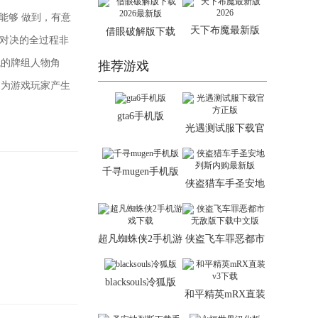
定能够 做到，有意
天下布魔最新版
借眼破解版下载
，对决的全过程非
2026
2026最新版
貌的牌组人物角
推荐游戏
，为游戏玩家产生
gta6手机版
光遇测试服下载官
方正版
千寻mugen手机版
侠盗猎车手圣安地
列斯内购最新版
超凡蜘蛛侠2手机游
侠盗飞车罪恶都市
戏下载
无敌版下载中文版
blacksouls冷狐版
和平精英mRX直装
v3下载