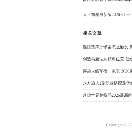
天下布魔最新版2026 v1.60
相关文章
谍惊蛰舞厅惨案怎么触发 
创造与魔法灰鲭鲨位置 创
穿越火线军衔一览表 202
八方旅人2副职业搭配最优解
选择推荐
迷你世界兑换码2026最新的
有效)最强激活兑换码大全
Copyright © 2