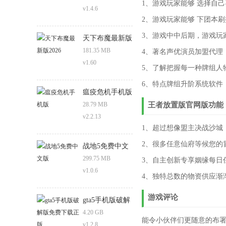
1、游戏玩家能够 选择自
v1.4.6
2、游戏玩家能够 下团本
3、游戏中中后期，游戏玩
天下布魔最新版
2026
181.35 MB
4、著名声优演员加盟代理
v1.60
5、了解把握每一种牌组人
6、特点牌组升阶系统软件
瘟疫危机手机版
28.79 MB
王者放置版官网版功能
v2.2.13
1、超过想像盟主决战沙城
2、很多任意仙府等候您的
战地5免费中文
版
299.75 MB
3、自主创新专享姻缘每日
v1.0.6
4、独特总数的物资供应渐
游戏评论
gta5手机版破解
版免费下载正版
4.20 GB
能令小伙伴们更随意的布署
v1.2.8