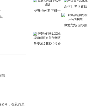
永恒世界汉化版
。
圣安地列斯下载手
机版
单。
刺激战场国际服
pubg官网版
圣安地列斯2.0汉化
版破解版(自带作弊
码)
邂逅。
略命令，在获得最