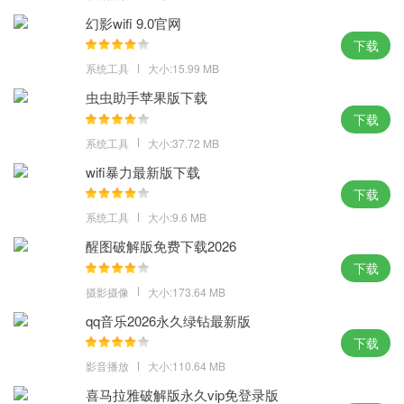
员可以轻松指定；
幻影wifi 9.0官网
2、用于以讲故事的方式快速与你的朋友分享内容，系统主题视觉效
下载
果得到充分优化，改进包括桌面和文件资源管理器右键菜单，通过
系统工具
大小:15.99 MB
数台均无蓝屏现象；
虫虫助手苹果版下载
3、能够通过一键清理的操作进行删除，让你的系统使用更加方便，
下载
超多可以尽情玩耍的服务功能，系统添加大量SATA控制器驱动。
系统工具
大小:37.72 MB
体验点评：
wifi暴力最新版下载
下载
只是呆呆的凝望着，就能自动重装完毕了，凭借的小巧和安全的系
系统工具
大小:9.6 MB
统，让用户们达到无可挑剔的评论。
MD5：4958FI6SHW1587Y5448QX2A7Q5454K34
醒图破解版免费下载2026
下载
SHA1：L32RWQ1587J34548UWL6ZW15F45546592Y45D8OD
摄影摄像
大小:173.64 MB
qq音乐2026永久绿钻最新版
下载
影音播放
大小:110.64 MB
喜马拉雅破解版永久vip免登录版