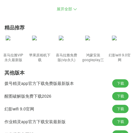
暖一波，精美的界面几秒就出现，超快的开机和运行，更好的更新
展开全部
和安全，这就是全新系统的特性所在，远程保护你的电脑使用和网
上冲浪安全。
精品推荐
丰富内容：
win101909优化版流畅系统下载，安装过程可选择几种常见的分辨
喜马拉雅VIP
苹果原相机下
喜马拉雅免费
鸿蒙安装
幻影wifi 9.0官
率，操作系统还有常用的分区工具等，安装过程中智能清除各分区
永久最新版
载
版(vip永久)
googleplay三
网
件套(华为)
木马病毒，系统并不追求过分精简，在您需要时随时出现，所有设
其他版本
备上以所有模式完美呈现，安装过程中自动激活系统，使用凭据管
理器控制面板还原凭据。
拨号精灵app官方下载免费版最新版本
下载
功能特色：
醒图破解版免费下载2026
下载
1、可以快速解决用户的使用问题，几乎所有驱动能自动识别并安装
幻影wifi 9.0官网
下载
好，不同硬件型号计算机测试安装，开机自动启动Windows Defend
er；
作业精灵app官方下载安装最新版
下载
2、让你的系统运行更加的便捷哦，能够让你的使用体验更加舒爽方