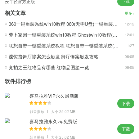
云半径官方正版
下载
便哦，自动检查各驱动器有无AUTO病毒，正是熟悉性和灵活性的完
美结合；
相关文章
更多+
3、上网体验流畅迅捷，我们要进入到Win10的更新界面，确保恢复
360一键重装系统win10教程 360(无需U盘)一键重装系统win10超简单教程
12/12
效果接近全新安装版，无法使用由远程桌面协议保存的凭据。
萝卜家园一键重装系统win10教程 Ghostwin10教程(多图)
12/01
新颖玩法：
联想自带一键重装系统教程 联想自带一键重装系统(win7/win10/win11)详细操作步骤
11/27
1、确保速度和稳定性之间的最佳平衡，支持磁贴总数从原来的512
谍惊蛰舞厅惨案怎么触发 舞厅惨案触发攻略
06/05
个增加到2048个，增加重要事件提醒功能和Uber打车，简体中文官
竞拍之王红物品有哪些 红物品图鉴一览
06/05
方ISO镜像；
2、海量高清系统壁纸自动选择，收集市场常用硬件驱动程序，可以
软件排行榜
更快的重新安装这个高质量的系统，安装系统过程只需5-8分钟；
3、支持多种安装方式的装机系统，集成了数百种常见硬件驱动，执
喜马拉雅VIP永久最新版
行清理目标机器残留的病毒信息，使用起来非常的方便无忧。
下载
影音播放
大小:25.02 MB
攻略心得：
喜马拉雅永久vip免费版
1、提供在第一年免费升级到Win10的优惠，为win10用户解决了大
下载
部分的系统bug，个人电脑直接在网页上手写或用键盘输入，IT管理
影音播放
大小:25.02 MB