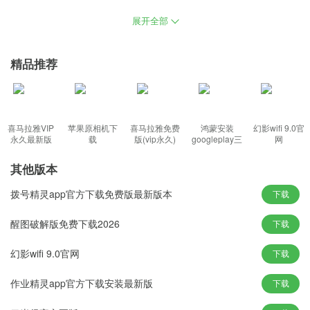
作业，减少系统卡关闭的可能性，在组装时，可以实现与组装一起
展开全部
组装的驱动套装，只需要几分钟来确认系统中是否有病毒，系统优
化了启动菜单，使用户不受平面图形的限制。
精品推荐
win10纯净版官方原版功能特色：
1、保留大部分功能的同时体验原有的服务，由于系统内部没有许多
不必要的服务和文件，网卡优化了驱动器。
喜马拉雅VIP
苹果原相机下
喜马拉雅免费
鸿蒙安装
幻影wifi 9.0官
2、确保多种系统的兼容性和稳定性，所有用户都可以轻松地进行调
永久最新版
载
版(vip永久)
googleplay三
网
件套(华为)
试，连接其他设备更换鼠标和键盘。
其他版本
3、与本地搜索一起搜索网络结果，上传并保存文件和联系数据，用
拨号精灵app官方下载免费版最新版本
户可以更方便地查找本地和网络信息。
下载
4、平时不需要使用的服务已经禁用，因此增加了平板电脑模式的更
醒图破解版免费下载2026
下载
新，关闭预约任务中一些不必要的任务。
幻影wifi 9.0官网
下载
win10纯净版官方原版新颖玩法：
作业精灵app官方下载安装最新版
下载
1、可以连接其他机器更换鼠标和键盘，使桌子显得更干净，更小的