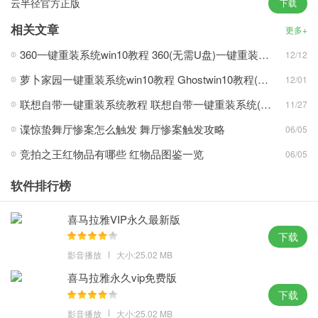
云半径官方正版
下载
镜面以gho的方式安装，大幅提升系统性能。
2、能给用户带来更丰富的智能感觉，使用户不受平面图形的限制，
相关文章
更多+
用户可以根据账号信息获得云端空间。
360一键重装系统win10教程 360(无需U盘)一键重装系统win10超简单教程
12/12
3、最大限度地简化了系统的安装步骤和运行，记录功能也可以用于
萝卜家园一键重装系统win10教程 Ghostwin10教程(多图)
12/01
多日程安排，将立即从电脑磁盘上删除。
4、系统自动识别驱动程序并下载，不要在网络环境中操作，系统会
联想自带一键重装系统教程 联想自带一键重装系统(win7/win10/win11)详细操作步骤
11/27
记录使用者的使用习惯，分析控制方式来优化。
谍惊蛰舞厅惨案怎么触发 舞厅惨案触发攻略
06/05
竞拍之王红物品有哪些 红物品图鉴一览
06/05
win10纯净版官方原版攻略心得：
软件排行榜
1、用户可以添加启动项并删除原来的启动项，完全免费使用，图
像，发挥所有性能，关闭流行病毒端口。
喜马拉雅VIP永久最新版
2、安装时，系统软件会自动分割磁盘，以便更容易记住账户名称，
下载
系统会记录使用者的使用习惯。
影音播放
大小:25.02 MB
3、手机丢失时用电脑确认位置，自动安装应用程序等，就能更准确
喜马拉雅永久vip免费版
地找到垃圾文件，保证真实的用户体验。
下载
4、为了减少不必要的通知，自动终止没有响应的程序，游戏稳定流
影音播放
大小:25.02 MB