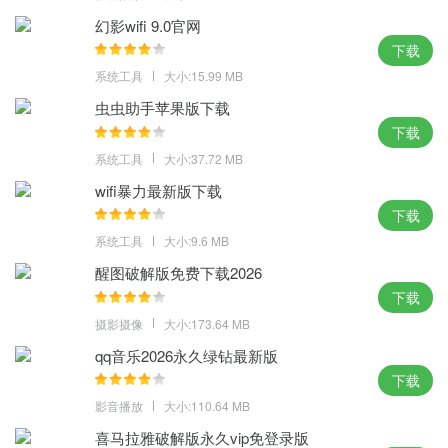
畅的运营，正品版优化了系统的响应速度。
幻影wifi 9.0官网
win10纯净版官方原版体验点评：
下载
系统工具
大小:15.99 MB
繁琐的步骤那是好几年前了，如今装个系统只要几分钟就可以了，w
虫虫助手苹果版下载
in10纯净版官方原版，熟悉的设置和上手，win10依然是主流和顶
下载
流。
系统工具
大小:37.72 MB
MD5：A83DDB895A2416A726F8D10B513478F9
SHA1：1B8HDM8DA9098D2FF4590B0E300A37B9CCC58303
wifi暴力最新版下载
下载
系统工具
大小:9.6 MB
醒图破解版免费下载2026
下载
摄影摄像
大小:173.64 MB
qq音乐2026永久绿钻最新版
下载
影音播放
大小:110.64 MB
喜马拉雅破解版永久vip免登录版