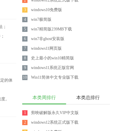
2
windows12系统正式版下载
3
windows10免费版
4
win7极简版
法；
5
win7精简版239MB下载
件；
6
win7非ghost安装版
7
windows11网页版
8
史上最小的win10精简版
9
windows11系统正版官网
10
Win11简体中文专业版下载
稳定的体
本类周排行
本类总排行
速度。
1
剪映破解版永久VIP中文版
2
windows12系统正式版下载