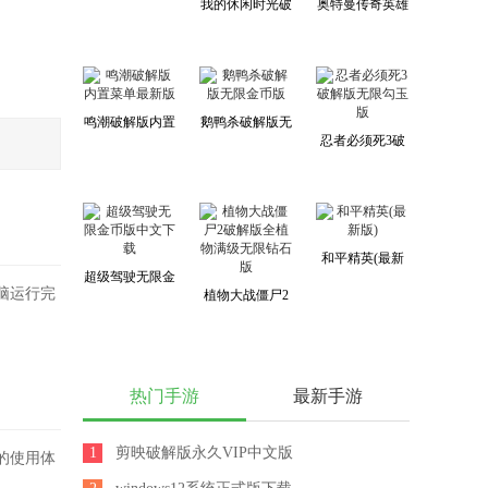
我的休闲时光破
奥特曼传奇英雄
内购免费版
解版无限金币免
破解版无限钻石
广告最新版
无限金币版
鸣潮破解版内置
鹅鸭杀破解版无
忍者必须死3破
菜单最新版
限金币版
解版无限勾玉版
和平精英(最新
超级驾驶无限金
版)
脑运行完
植物大战僵尸2
币版中文下载
破解版全植物满
级无限钻石版
热门手游
最新手游
1
剪映破解版永久VIP中文版
的使用体