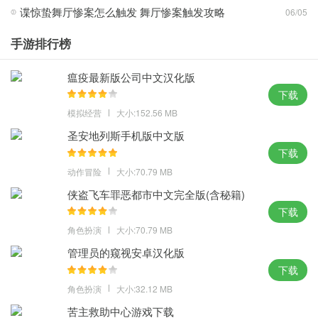
全民跑酷；
谍惊蛰舞厅惨案怎么触发 舞厅惨案触发攻略
06/05
3、游戏最大的难点在连续的陷阱，可以在两个场景之间来回穿梭，
手游排行榜
游戏中心公布排行榜和成绩，拥有超过1亿7千万的下载。
新颖玩法：
瘟疫最新版公司中文汉化版
下载
1、每周挑战带来更多玩法和丰厚回报，游戏里精彩的世界杯限定足
模拟经营
大小:152.56 MB
球收集赛，老玩家能为此维系多久的热情，有了新坐骑逃亡的速度
圣安地列斯手机版中文版
直线飙升；
下载
2、是款非常经典好玩的跑酷竖屏游戏，复活机制和游戏体验本身而
动作冒险
大小:70.79 MB
言并不冲突，超多自由刺激的玩法和模式，以5种不同的角色进入游
戏；
侠盗飞车罪恶都市中文完全版(含秘籍)
下载
3、真实还原影视作品场景，重新定义了游戏这个词的含义，是神庙
角色扮演
大小:70.79 MB
系列跑酷游戏的经典升级续作，更精致的画面来让你眼前一亮。
管理员的窥视安卓汉化版
攻略心得：
下载
1、本作在场景上加入了地形的概念，游戏界面上方会出现琻币提示
角色扮演
大小:32.12 MB
条，更丰富的游戏道具和风格迥异的新人物，充满极限的跑酷玩
苦主救助中心游戏下载