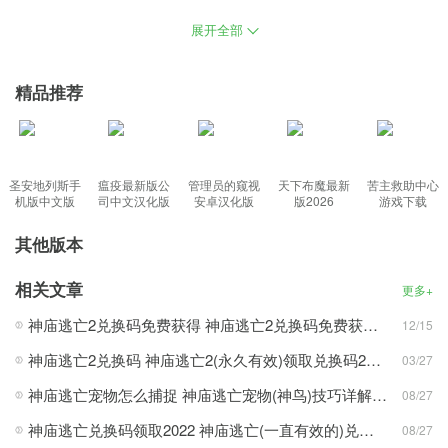
极限运动的冒险游戏之中，真实的考虑你的游戏操作，体验速度的
展开全部
快感，与其它玩家们共同感受魔法世界的召唤，静心操作不需要慌
乱。
精品推荐
丰富内容：
神庙逃亡游戏2所有版本下载，全新角色美丽的女海盗伊丽莎白和她
圣安地列斯手
瘟疫最新版公
管理员的窥视
天下布魔最新
苦主救助中心
的宠物章鱼琼斯，控制你的角色沿着道路快速向前奔跑，全民在线
机版中文版
司中文汉化版
安卓汉化版
版2026
游戏下载
欢乐对战，很多不同风格的怪物可供选择，感受急速跑酷的快感，
其他版本
操作方式和前代相比基本没有变化，游戏并未采用常见的2D横版画
面，振动时空气中都弥漫着电波和酷炫的未来感。
相关文章
更多+
功能特色：
神庙逃亡2兑换码免费获得 神庙逃亡2兑换码免费获得(永久有效)2022最新
12/15
1、提升进入游戏速度以及运行流畅度，双人PK的竞技模式持续火
神庙逃亡2兑换码 神庙逃亡2(永久有效)领取兑换码2025大全
03/27
爆，让游戏转变了徒步奔跑的单调，游戏背景设定在神庙里；
神庙逃亡宠物怎么捕捉 神庙逃亡宠物(神鸟)技巧详解分享
08/27
2、与排行榜的小伙伴们一起比拼较量，需要在这里控制您的怪物角
神庙逃亡兑换码领取2022 神庙逃亡(一直有效的)兑换码大全免费获得
色才能玩游戏，有超多炫酷羽翼可以选择搭配畅玩，最具IP价值的
08/27