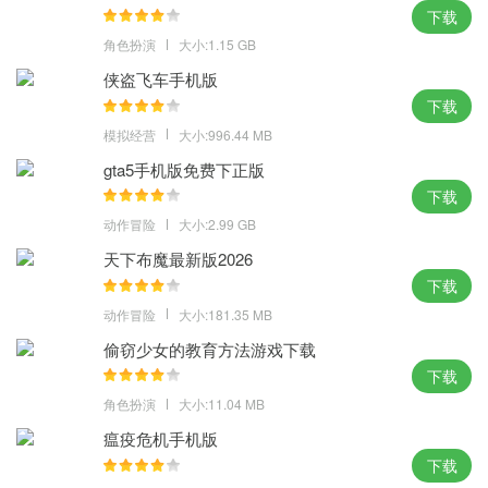
法；
下载
2、游戏玩法可以使玩家体验到很多乐趣，所需钻石数量会随着复活
角色扮演
大小:1.15 GB
的次数而增加，给人一种超真实的动感体验，游戏中的悬崖不要
侠盗飞车手机版
跳；
下载
3、七天签到即可获得免费神像音乐之力，拥有更紧致和制造紧张感
模拟经营
大小:996.44 MB
的氛围，每个英雄都拥有特殊技能，版本优化了每日任务系统。
gta5手机版免费下正版
体验点评：
下载
动作冒险
大小:2.99 GB
撑起跑酷游戏的市场，在排行榜中秀出你的优异成绩出来，还有实
天下布魔最新版2026
物周边可以赢得哦，经典的再升级，快乐的长延续。
下载
动作冒险
大小:181.35 MB
偷窃少女的教育方法游戏下载
下载
角色扮演
大小:11.04 MB
瘟疫危机手机版
下载