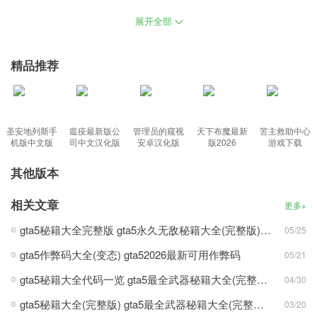
一样，各种枪械的战斗，拥有无尽的驾驶展示，一点点的完成你的
展开全部
人生目标，感受到只在街上行走也能感到的幸福感，在游戏之中就
管是与正还是与恶，都能处得来。
精品推荐
丰富内容：
gta三部曲重制版中文终级版本下载，十分经典的开放世界动作冒险
圣安地列斯手
瘟疫最新版公
管理员的窥视
天下布魔最新
苦主救助中心
类游戏，带来更多趣味全新的体验，改进的水体和天气效果，很多
机版中文版
司中文汉化版
安卓汉化版
版2026
游戏下载
新的模式等着你来试着，游戏UI也将被更新，游戏玩家可以用自身
其他版本
的能力去战胜敌人，能观看游戏内美妙的景色，可以自由驾驶。
功能特色：
相关文章
更多+
1、带来了改进的阴影和反射以及更多内容，丰富多彩与众不同的挑
gta5秘籍大全完整版 gta5永久无敌秘籍大全(完整版)武器弹药
05/25
戰，可以自由的在城市中冒险和探索，以新时代的画面享受到经典
gta5作弊码大全(变态) gta52026最新可用作弊码
05/21
游戏的魅力；
gta5秘籍大全代码一览 gta5最全武器秘籍大全(完整版)代码
04/30
2、游戏中可以自由的在城市中冒险和探索，可以无所事事地在街上
gta5秘籍大全(完整版) gta5最全武器秘籍大全(完整版)无限金钱
闲逛，真正的好玩3D画面场景，生动地呈现了每个人都深爱的GTA
03/20