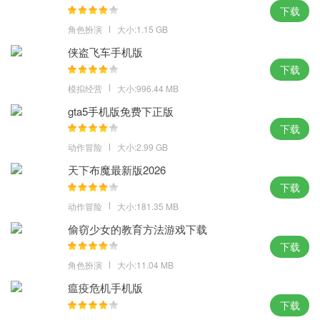
各样，与此同时此次发布中引入了LS汽车展，每一个地区的小细节
下载
都制造的很好；
角色扮演
大小:1.15 GB
2、“新旧图形的混合”的方式进行高清重置，模拟真实都市剧情和生
侠盗飞车手机版
活，你在这个游戏里面是非常的自由的，能够将其当做是一款旅游
下载
模拟器来游玩；
模拟经营
大小:996.44 MB
3、可以享受魔术的经典游戏在一个新的时代，升级版小地图并附上
gta5手机版免费下正版
增强版导航功能，游戏世界带来全新的深度和清晰度，依照系列最
下载
新作模式制作的控制和瞄准。
动作冒险
大小:2.99 GB
游戏秘籍：
天下布魔最新版2026
下载
TRAVELINSTYLE = 车子会飞
动作冒险
大小:181.35 MB
ASNAEB = 清除警星(偷渡和闯如军事基地无效)
偷窃少女的教育方法游戏下载
VROCKPOKEY = 刷新一辆Racecar
下载
YSOHNUL = 时间过的更快
角色扮演
大小:11.04 MB
HESOYAM = 恢复生命值, 防弹衣, $250k
瘟疫危机手机版
GETTHEREFAST = 给你一辆 SABRE TURBO
下载
LXGIWYL = 一般武器