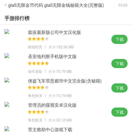
世界；
gta5无限金币代码 gta5无限金钱秘籍大全(完整版)
03/20
3、背景设定在一美国纽约为原型的自由城，许多新的玩法等待你去
手游排行榜
尝试，全部三款游戏改进的图形和保真度，让自身能够侠盗飞车全
球的金牌吧。
瘟疫最新版公司中文汉化版
新颖玩法：
下载
模拟经营
大小:152.56 MB
1、可以演绎经典的侠盗猎车手的角色，三款游戏将使用虚幻引擎进
圣安地列斯手机版中文版
行重制，许多新的玩法等待你去尝试，让老玩家回味曾经的愉快；
下载
2、城市地图是根据真实城市一对一建模，重制版将配备了完全崭新
动作冒险
大小:70.79 MB
的照明系统，一款封面独特的游戏映入我的眼帘，改良版枪战划和
瞄佳控制；
侠盗飞车罪恶都市中文完全版(含秘籍)
下载
3、可以体验新一代的全面功能改进，而且画面得到了极大的加强，
角色扮演
大小:70.79 MB
让自己的帮派成为圣安地列斯地区最为强大的帮派，允许玩家设置
目的地导航点。
管理员的窥视安卓汉化版
下载
攻略心得：
角色扮演
大小:32.12 MB
1、最爱的私人车辆与其他车友们进行交流，游戏玩法丰富多彩各种
苦主救助中心游戏下载