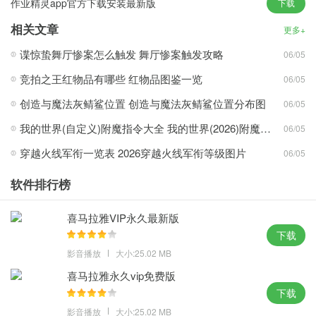
作业精灵app官方下载安装最新版
下载
统服务权限激活功能；
3、用户无需坐在电脑前观看，原有的优质功能则进行了一定的优化
相关文章
更多+
加强，根据画面的亮度进行调整分辨率，用更丰富的方式展示更个
谍惊蛰舞厅惨案怎么触发 舞厅惨案触发攻略
06/05
性的内容。
竞拍之王红物品有哪些 红物品图鉴一览
06/05
新颖玩法：
创造与魔法灰鲭鲨位置 创造与魔法灰鲭鲨位置分布图
06/05
1、每一个细节都可以获得便捷的服务，可以帮助用户有效应对通知
我的世界(自定义)附魔指令大全 我的世界(2026)附魔指令代码大全
06/05
内容屏蔽，具有经重新设计而焕然一新的外观，带来了很多的新的
穿越火线军衔一览表 2026穿越火线军衔等级图片
06/05
功能和特色；
2、系统自带多种类型的装机工具，立即提醒用户并弹出关闭的窗口
软件排行榜
以确保安全，为市场主流机型提供优质优化的服务运营，使自己的
系统充满个性化设置；
喜马拉雅VIP永久最新版
3、大幅度的强化系统的兼容性和稳定性，可以随时访问几百款PC
下载
大作，符合条件的win10系统都可以免费升级，可以进一步强化多任
影音播放
大小:25.02 MB
务处理器。
喜马拉雅永久vip免费版
下载
攻略心得：
影音播放
大小:25.02 MB