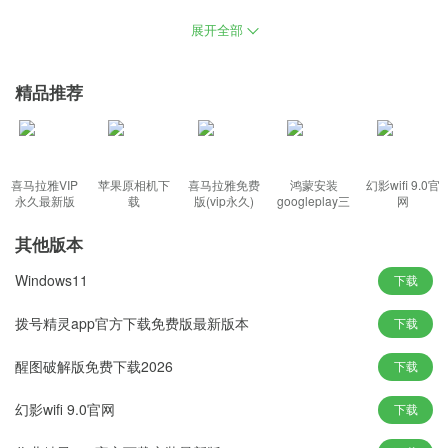
统下载官网地址，更快的速度让你更好的利用操作，美观易用的功
展开全部
能，给玩家内置了更加安全的技术，让玩家放心的畅玩完全不用担
心病毒干扰。
精品推荐
丰富内容：
windows11系统下载官网正版地址，主流通用硬件驱动均内置于系
喜马拉雅VIP
苹果原相机下
喜马拉雅免费
鸿蒙安装
幻影wifi 9.0官
统中，拥有极强的兼容性和稳定性，桌面布局更加完整突出，采用
永久最新版
载
版(vip永久)
googleplay三
网
件套(华为)
最合适的简化和优化服务，用户可以制作自己的系统，能适配不同
其他版本
型号的电脑也能完美安装运行，支持在各种环境下进行系统安装。
Windows11
下载
功能特色：
1、匹配相应的驱动自动识别并安装硬件设备，是否需要系统附带的
拨号精灵app官方下载免费版最新版本
下载
服务组件，清除冗余启动项和右键菜单栏，有多种安装方式供用户
醒图破解版免费下载2026
下载
选择；
2、能获得所需操作系统的最便捷操作，兼容了多种电脑机型的系
幻影wifi 9.0官网
下载
统，使您能够轻松地将各种内容存储在云中，全方位自动化合法系