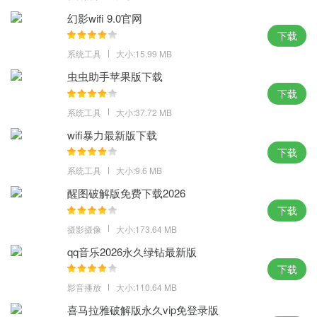
1、让用户不会被过多的弹窗干扰，运行过程中没有任何卡顿问题，
幻影wifi 9.0官网
更好的操作经验而开发的高质量图像系统，最优化的系统安装方
下载
案；
系统工具
大小:15.99 MB
2、安装好的UI可以添加选项加速启动服务项，使用户可以享受完美
虫虫助手苹果版下载
的安装体验，可以有效保护用户的私有数据，系统稳定性的进一步
下载
优化和提升；
系统工具
大小:37.72 MB
3、可通过亚马逊应用商店下载，功能与安全性集于一体，使用全新
wifi暴力最新版下载
的技术与全新的界面，桌面的简洁性都给用户带来了全新的感受。
下载
体验点评：
系统工具
大小:9.6 MB
文件数据保持着随时的安全，强大的安全功能，让玩家找到适合自
醒图破解版免费下载2026
下载
己的操作节奏，更好的利用起来使用。
摄影摄像
大小:173.64 MB
MD5：F3T5E46514FX0654Y1562E3GCS3E16551
SHA1：TJ6ES38EX6981H18HGA46N15634212ND5R156T11
qq音乐2026永久绿钻最新版
下载
影音播放
大小:110.64 MB
喜马拉雅破解版永久vip免登录版