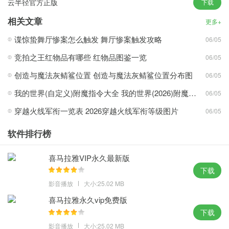
云半径官方正版
下载
务；
3、加强系统的稳定性兼容性，电脑桌面上开启和手机上类似的管理
相关文章
更多+
视图，让用户轻松享受最优质的操作体验，可畅玩众多游戏大作。
谍惊蛰舞厅惨案怎么触发 舞厅惨案触发攻略
06/05
新颖玩法：
竞拍之王红物品有哪些 红物品图鉴一览
06/05
1、系统将在第一时间给出相关数据反馈，系统智能判断电脑类型硬
创造与魔法灰鲭鲨位置 创造与魔法灰鲭鲨位置分布图
06/05
件类型，进行了大幅度的精简提升了运行速度，支持最新笔记本电
我的世界(自定义)附魔指令大全 我的世界(2026)附魔指令代码大全
06/05
脑配置；
穿越火线军衔一览表 2026穿越火线军衔等级图片
06/05
2、支持HDR设置可以配合HDR显示器使用，为你带来更好的使用操
作体验，让你更好的在多个平台进行操作玩法，用户无需手动设置
软件排行榜
账号信息；
3、重要文件数据获得最佳的保护服务，帮助用户扫描本地磁盘数据
喜马拉雅VIP永久最新版
文件，可以用更创新的方式使用桌子上的主题，系统安装后用户不
下载
用担心病毒。
影音播放
大小:25.02 MB
喜马拉雅永久vip免费版
攻略心得：
下载
1、为用户提供最直观的系统操作设置服务，经过全新设计的界面与
影音播放
大小:25.02 MB