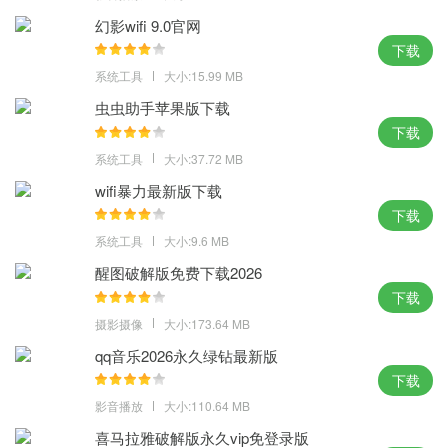
极为强大的功能，能像玻璃一样在屏幕上滑动，让系统有着更棒的
幻影wifi 9.0官网
表现；
下载
2、让你安装好联网即可永久激活，系统集成了winpe携带了常用的d
系统工具
大小:15.99 MB
os工具，用户们可以得到最好的精简体验，优化磁盘访问速度；
虫虫助手苹果版下载
3、极度精简并且干净流畅的轻量系统，带来非常轻松简单的系统使
下载
用安装操作，使其享受到更好的系统使用玩法，具有最强大的安全
系统工具
大小:37.72 MB
保护功能。
wifi暴力最新版下载
体验点评：
下载
系统工具
大小:9.6 MB
你的系统完全没有了负担了，精致的游戏风格，带给玩家更快的响
应，准备玩上电脑的资态准备着。
醒图破解版免费下载2026
下载
摄影摄像
大小:173.64 MB
qq音乐2026永久绿钻最新版
下载
影音播放
大小:110.64 MB
喜马拉雅破解版永久vip免登录版