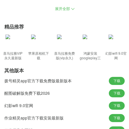
简版下载2020，各种装机体验非常的优秀，超强的性能挥发性，不
展开全部
断发布更多的牌本更新，强大的优质工具，带给玩家最方便的体
验。
精品推荐
丰富内容：
windows10精简版下载2020新版安装，运用了全新升级技术应用，
喜马拉雅VIP
苹果原相机下
喜马拉雅免费
鸿蒙安装
幻影wifi 9.0官
该方法也可以轻松安装最方便的系统，更好的获得整个纯版本系统
永久最新版
载
版(vip永久)
googleplay三
网
件套(华为)
的稳定性，完善用户专业版的所有功能和流程，新增许多实用性功
其他版本
能，直接在任务栏开启和关闭静音模式，让用户享受最便捷的服
务。
拨号精灵app官方下载免费版最新版本
下载
功能特色：
醒图破解版免费下载2026
下载
1、保持系统稳定性和兼容性，系统拥有着非常高的安全性和稳定
幻影wifi 9.0官网
下载
性，系统集成了常见万能驱动技术，享受到更加安全的服务体验；
2、给你打造更好的视觉体验效果，局域网之间的相互数据传输和对
作业精灵app官方下载安装最新版
下载
接服务，该系统的各方面性能和数据都有所提升，提供专业安装服