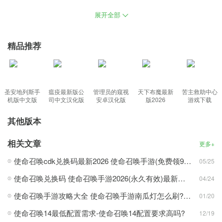
军事爱好者的本性，各种武器都要体验一番，现在代科技的游戏表
展开全部
现，不管是射击还是爆炸，都有着明显的画面提升，直接冲上去一
通扫射。
精品推荐
丰富内容：
使命召唤4(简体中文)PC硬盘版免安装下载，时代背景放弃了之前无
圣安地列斯手
瘟疫最新版公
管理员的窥视
天下布魔最新
苦主救助中心
聊的背景，现代战争(COD4) 率先使用了虚构时间，考验自己的技能
机版中文版
司中文汉化版
安卓汉化版
版2026
游戏下载
及团队实力，重制版中游戏的画面真是有质的飞跃，真实的3D场
其他版本
景，操作与传统的第一人称射击类游戏相似，通过对画质和特效的
改善来体验。
相关文章
更多+
功能特色：
使命召唤cdk兑换码最新2026 使命召唤手游(免费领9999999点券)口令码最新永久
05/25
1、现代战争中尽情的感受战斗的刺激，比赛前结束前三名都有额外
使命召唤兑换码 使命召唤手游2026(永久有效)最新兑换码大全分享
04/24
的奖励；
使命召唤手游攻略大全 使命召唤手游南瓜灯怎么刷?南瓜头快速获取攻略
01/20
2、远距离杀伤和稳定性有保证，老牌射击游戏一直被玩家所喜爱；
使命召唤14最低配置需求-使命召唤14配置要求高吗?
3、中文版画质得到了很大的提升，以二次世界大战为中心的设定。
12/19