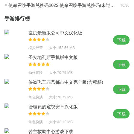
使命召唤手游兑换码2022 使命召唤手游兑换码(未过期)2022年9月最新
10/30
新颖玩法：
1、透过多人对战模式挑战其他联队，战火纷飞的中东地区与极端恐
手游排行榜
怖势力作战；
瘟疫最新版公司中文汉化版
2、游戏中有丰富的多人游戏模式玩法，手雷是直接有效的片杀伤武
下载
器；
模拟经营
大小:152.56 MB
3、不同材质所反射的光照效果也不相同，贴图和纹理细节的处理都
圣安地列斯手机版中文版
更加清晰。
下载
攻略心得：
动作冒险
大小:70.79 MB
1、玩家会有着各种各样先进的武器，游戏的画面相当的华丽；
侠盗飞车罪恶都市中文完全版(含秘籍)
2、在接连不断的危迫险境中射击战斗，在玩法内容上与原版完全一
下载
致；
角色扮演
大小:70.79 MB
3、距离地图的枪支技能组合建议用狙击的，战斗力相比前几作大大
管理员的窥视安卓汉化版
的得到了增强。
下载
角色扮演
大小:32.12 MB
体验点评：
苦主救助中心游戏下载