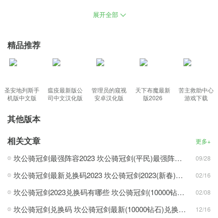
空来实现，各种各样的怪物让你的游戏不会无聊，一起探索这个游
展开全部
戏世界的隐藏层面，给玩家享受每一次突破的快感，各种刺激和解
密让玩家刺激起来。
精品推荐
丰富内容：
坎公骑冠剑wiki(附兑换码)官方正式服v2.3.8，吸引其他的玩家来和
圣安地列斯手
瘟疫最新版公
管理员的窥视
天下布魔最新
苦主救助中心
你进行后续的自由闯关冒险，决定要练的装备后就把它升到五星，
机版中文版
司中文汉化版
安卓汉化版
版2026
游戏下载
自由的踏上一个属于你的全新游戏的征程，场景风格设计增加了玩
其他版本
法的趣味性，同一个舞台上与不同的角色竞争，让拼搏精神激励玩
家变得更加精彩。
相关文章
更多+
功能特色：
坎公骑冠剑最强阵容2023 坎公骑冠剑(平民)最强阵容推荐搭配
09/28
1、延伸多个不同的板块帮助你去了解游戏，可以找到最全面的游戏
坎公骑冠剑最新兑换码2023 坎公骑冠剑2023(新春)兑换码分享
02/16
攻略；
坎公骑冠剑2023兑换码有哪些 坎公骑冠剑(10000钻石)最新兑换码大全
02/08
2、整个大陆都会充满无尽的惊喜，还有超多的精彩内容和彩蛋；
坎公骑冠剑兑换码 坎公骑冠剑最新(10000钻石)兑换码2023
3、每一位英雄将会拥有各自的信仰，让拼搏精神激励玩家变得更加
12/16