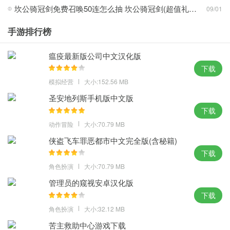
精彩。
坎公骑冠剑免费召唤50连怎么抽 坎公骑冠剑(超值礼包)2022免费召唤50连领取攻略
09/01
新颖玩法：
手游排行榜
1、可以通过走路克服所有的困难，衝不过就开支线刷裂谷再回去破
瘟疫最新版公司中文汉化版
主线；
下载
2、用全新的经典画面再现RPG世界，收集装备和道具来提高你的战
模拟经营
大小:152.56 MB
斗力；
圣安地列斯手机版中文版
3、能不断的去创造更多的新鲜的冒险，轻松操作释放出酷炫技能更
下载
震撼。
动作冒险
大小:70.79 MB
攻略心得：
侠盗飞车罪恶都市中文完全版(含秘籍)
1、研究出一些最厉害的战术套路，这里的游戏风格非常的简单；
下载
2、新手指南来从一个游戏小白变成游戏大佬，扮演坎特伯雷宫骑士
角色扮演
大小:70.79 MB
的新兵角色；
管理员的窥视安卓汉化版
3、多种不同种类的游戏职业等你来作战，可以自由改变角色的外观
下载
形象。
角色扮演
大小:32.12 MB
苦主救助中心游戏下载
体验点评：