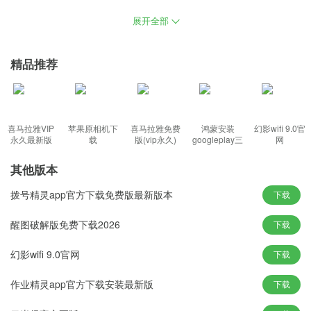
玩法，闲时对后台DLL智能释放，病毒攻击第一时间发现并清除，会
展开全部
自动适应用户的计算机配置，修改注册表以减少进度条的等待时
间。
精品推荐
功能特色：
1、大量不同硬件配置计算机装机测试，使用系统时不会再发生语言
喜马拉雅VIP
苹果原相机下
喜马拉雅免费
鸿蒙安装
幻影wifi 9.0官
上的问题；
永久最新版
载
版(vip永久)
googleplay三
网
件套(华为)
2、系统会自动提高系统运行速度，出色的表现可以使用户不必为生
其他版本
产力担忧；
3、可以使用这款系统快速进行学习和娱乐，已经激活过的电脑采用
拨号精灵app官方下载免费版最新版本
下载
数字权利激活。
醒图破解版免费下载2026
下载
新颖玩法：
幻影wifi 9.0官网
下载
1、关闭SmartScreen筛选器，安装日期编号方式和电脑名称；
2、智能识别配置硬件并完成相关驱动适配安装，流行软件都能平稳
作业精灵app官方下载安装最新版
下载
运行；