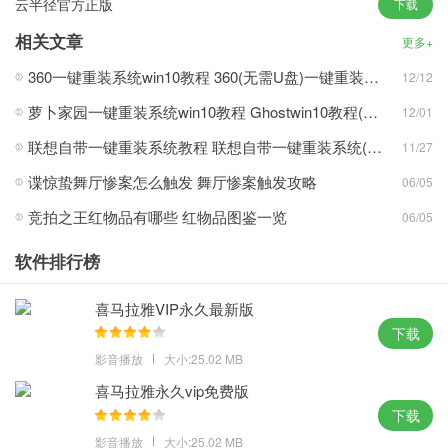
云半径官方正版
下载
3、可以更好的支持各种大型游戏，系统安装完成后自动清理多余缓
存文件。
相关文章
更多+
攻略心得：
360一键重装系统win10教程 360(无需U盘)一键重装系统win10超简单教程
12/12
1、所有注册表信息也是经过全面优化的，在这里有着极为强效的功
萝卜家园一键重装系统win10教程 Ghostwin10教程(多图)
12/01
能；
联想自带一键重装系统教程 联想自带一键重装系统(win7/win10/win11)详细操作步骤
11/27
2、增强Java程序在浏览网页时的支持，系统administrator账户已新
谍惊蛰舞厅惨案怎么触发 舞厅惨案触发攻略
06/05
建；
竞拍之王红物品有哪些 红物品图鉴一览
06/05
3、操作交互界面进行了全新的升级优化，为用户提供多种不同的安
装方式。
软件排行榜
体验点评：
喜马拉雅VIP永久最新版
全新的检索，操作非常的简便，专业的人员不同的测试，系统文件
下载
安全可靠。
影音播放
大小:25.02 MB
MD5：F65T231R1R57S16632YEYE3HTD155RJ9
喜马拉雅永久vip免费版
SHA1：2UR566G764D3Z765G1563JUT642D3CR3432H77F9
下载
影音播放
大小:25.02 MB