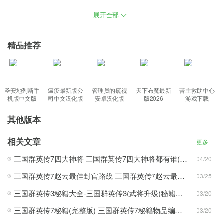
战，对三国时期的任何一座城池发动进攻，一款三国题材的角色扮
展开全部
演类游戏，游戏降低了单机版本中的策略系统，弓骑兵的初始属性
攻防调整，携带不同的兵种进行百人作战，以三国时期为背景的万
精品推荐
人同屏国战类网游。
功能特色：
圣安地列斯手
瘟疫最新版公
管理员的窥视
天下布魔最新
苦主救助中心
1、花费相应的转职令进行品阶升级，可以在地图上看到各地地名
机版中文版
司中文汉化版
安卓汉化版
版2026
游戏下载
了；
其他版本
2、玩家在游戏中可以加入各大势力，率领心目中的英雄一起上阵杀
敌；
相关文章
更多+
3、可以通过游戏来不断的招募更多的英雄，一款三国题材的角色扮
三国群英传7四大神将 三国群英传7四大神将都有谁(附四大神兵)
04/20
演类游戏。
三国群英传7赵云最佳封官路线 三国群英传7赵云最佳封官攻略详解
03/25
新颖玩法：
三国群英传3秘籍大全-三国群英传3(武将升级)秘籍一览
03/20
1、多种玩法能够满足不同玩家的需求，可以在特定的时间投身于战
三国群英传7秘籍(完整版) 三国群英传7秘籍物品编号大全
场；
03/20