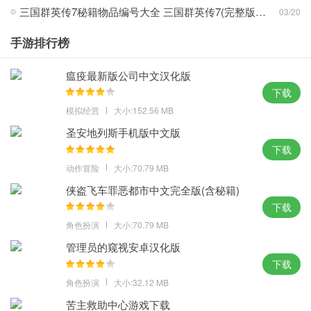
2、玩家还能操控巨型攻城机具攻打城池，体验到最棒的经典三国征
三国群英传7秘籍物品编号大全 三国群英传7(完整版)秘籍详细汇总
03/20
战世界的完美乐趣；
手游排行榜
3、游戏的时间线设置在三国鼎立时期，该游戏拥有超过50个游戏系
统。
瘟疫最新版公司中文汉化版
攻略心得：
下载
模拟经营
大小:152.56 MB
1、无疑是众多玩家美好的游戏回忆之一，甚至可以携带小兵与你一
圣安地列斯手机版中文版
同作战；
下载
2、三国真人携6重好礼带来开服福利，多种不同的趣味游戏内容；
动作冒险
大小:70.79 MB
3、职业的不同技能也是不一样的，感受到浓浓的《三国群英传》风
格。
侠盗飞车罪恶都市中文完全版(含秘籍)
下载
体验点评：
角色扮演
大小:70.79 MB
无比鲜明的大将对比，将曾经舍弃的统一梦想再次回归，以战养
管理员的窥视安卓汉化版
战，让每一座城池都成为你的颜色旗帜。
下载
角色扮演
大小:32.12 MB
苦主救助中心游戏下载