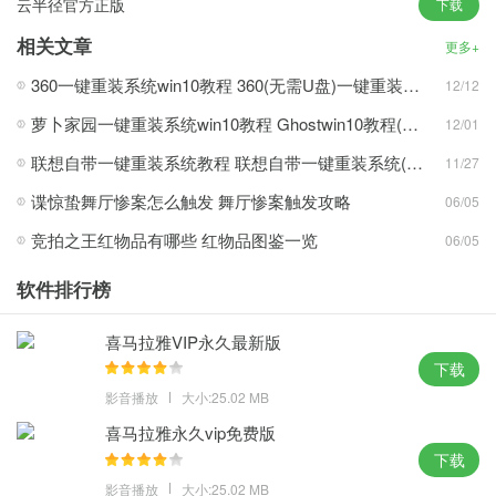
云半径官方正版
下载
用的数据。
相关文章
更多+
攻略心得：
360一键重装系统win10教程 360(无需U盘)一键重装系统win10超简单教程
12/12
1、禁止自动安装推荐的应用，硬件型号计算机测试安装均无蓝屏现
象；
萝卜家园一键重装系统win10教程 Ghostwin10教程(多图)
12/01
2、使您能够更直观地查看各种服务功能，提供最佳的系统交互体
联想自带一键重装系统教程 联想自带一键重装系统(win7/win10/win11)详细操作步骤
11/27
验；
谍惊蛰舞厅惨案怎么触发 舞厅惨案触发攻略
06/05
3、能够更直观地查看各种服务功能，4个窗口直观地查看各种振动
竞拍之王红物品有哪些 红物品图鉴一览
06/05
监视器。
体验点评：
软件排行榜
各种电脑配置完美兼容，避免硬件性能的浪费，完全智能的系统安
喜马拉雅VIP永久最新版
装，让电脑使用更加的精彩。
下载
MD5: 7f65233F465REW6543232F46515R1665
影音播放
大小:25.02 MB
SHA1: 560GSA3455R5R1666Q00415D8X3R8AG0F32WA3H7
喜马拉雅永久vip免费版
下载
影音播放
大小:25.02 MB