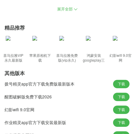
恢复，使用智能决策自动卸载冗余，放弃了许多最初认为是负面的
展开全部
系统功能，将被永久激活并支持在线更新，确保恢复效果接近全新
安装版，自动释放不使用的DLL。
精品推荐
功能特色：
1、确保电脑数据的安全性和个人信息，加快程序运行速度；
喜马拉雅VIP
苹果原相机下
喜马拉雅免费
鸿蒙安装
幻影wifi 9.0官
2、拥有着非常高的安全性和稳定性，更完善的驱动处理方式；
永久最新版
载
版(vip永久)
googleplay三
网
件套(华为)
3、通过完全智能安装的系统，清除所有多余启动项和桌面右键菜
其他版本
单。
拨号精灵app官方下载免费版最新版本
下载
新颖玩法：
1、用户可以享受最方便的Win10安装，用各种仪器获得的结果不
醒图破解版免费下载2026
下载
足；
幻影wifi 9.0官网
下载
2、屏幕中保持历史记录和脚本的锁定，让大家可以更加舒适的享受
系统；
作业精灵app官方下载安装最新版
下载
3、增强网页浏览时对Java程序的支持，安装系统程序组件时以前使