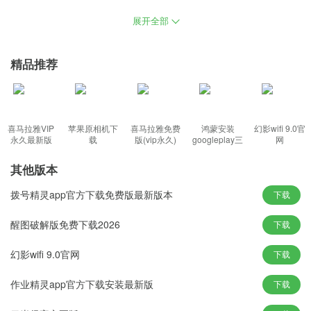
站式配置常用软件，在系统中增加大量SATA控制器的驱动，系统启
展开全部
动出错禁止弹出错误信息，同类型定位的精简版系统中win10，更完
善的驱动处理方式，根据该硬件信息完成系统安装。
精品推荐
功能特色：
1、完美识别绝大部分电脑的硬件设备，设计者资源全部存储在非系
喜马拉雅VIP
苹果原相机下
喜马拉雅免费
鸿蒙安装
幻影wifi 9.0官
统盘中；
永久最新版
载
版(vip永久)
googleplay三
网
件套(华为)
2、以方便最小显示和完整显示之间的交换，不影响大多数软件和硬
其他版本
件的运行；
3、型号计算机测试安装均无蓝屏现象，可轻松支持多台计算机的安
拨号精灵app官方下载免费版最新版本
下载
装。
醒图破解版免费下载2026
下载
新颖玩法：
幻影wifi 9.0官网
下载
1、已经尽可能关闭了不必要的服务，使用的过程中对性能的影响几
乎没有；
作业精灵app官方下载安装最新版
下载
2、一款非常值得使用的装机系统，使用户能够适应最合适的驱动程