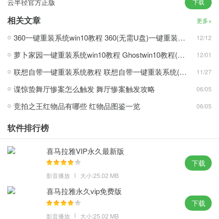
云半径官方正版
下载
序；
3、确保恢复效果接近全新安装版，为用户提供用于安装的系统运
相关文章
更多+
作。
360一键重装系统win10教程 360(无需U盘)一键重装系统win10超简单教程
12/12
攻略心得：
萝卜家园一键重装系统win10教程 Ghostwin10教程(多图)
12/01
1、使用关系不大的组件基本都精简掉了，您还可以实时与支持者聊
联想自带一键重装系统教程 联想自带一键重装系统(win7/win10/win11)详细操作步骤
11/27
天；
谍惊蛰舞厅惨案怎么触发 舞厅惨案触发攻略
06/05
2、适用各种新旧电脑主机和笔记本，99%的计算机不需要手动安装
竞拍之王红物品有哪些 红物品图鉴一览
06/05
驱动器；
3、硬件比较新的电脑上更好的使用它，SATA/RAID/SCSI设备和虚
软件排行榜
拟硬件。
喜马拉雅VIP永久最新版
体验点评：
下载
自动优化各种系统分区，避免造成资源浪费，大量无用的垃圾马上
影音播放
大小:25.02 MB
清理不留痕迹。
喜马拉雅永久vip免费版
MD5: 5J66548E463CDE6533215J65432E4811
下载
SHA1: 165TVB3681F5V1776B56323S1R0H9GF3F51SR5B8
影音播放
大小:25.02 MB