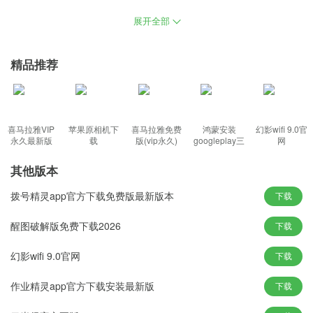
间，给用户带来定制声音输出环境的有趣体验，将最新版的补丁添
展开全部
加至系统数据库，提高网页加载速度和视频播放流畅度，用户可以
添加启动项，用户可以根据账号信息获取云空间。
精品推荐
功能特色：
1、增强浏览网页时对Java程序的支持，用户都可以在该系统中获得
喜马拉雅VIP
苹果原相机下
喜马拉雅免费
鸿蒙安装
幻影wifi 9.0官
多样化；
永久最新版
载
版(vip永久)
googleplay三
网
件套(华为)
2、深度改善注册表系统不卡屏，即使是小白也可以轻松熟练掌握；
其他版本
3、上外网和免费下载更迅速，加速前台接待显示信息速率；
4、DLL动态性联接库全自动释放出来，包含的新修补程序并将其安
拨号精灵app官方下载免费版最新版本
下载
装在设备上。
醒图破解版免费下载2026
下载
新颖玩法：
幻影wifi 9.0官网
下载
1、系统更新了电脑网络组件，可以完美适配用户的硬件进行驱动安
装；
作业精灵app官方下载安装最新版
下载
2、为用户带来了最好的系统交互服务，对硬件信息的完全系统适应