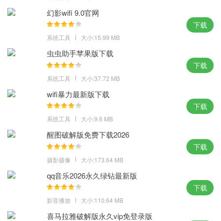
虽然现在手机已经很普遍了，但是电脑还是有着自己无法代替的地
幻影wifi 9.0官网
位，不管是办公和游戏总是不同的，重装你的电脑系统再次使用起
下载
来。
系统工具
大小:15.99 MB
MD5: 26H2C8X65WAH61J1321568H4358NFA91
虫虫助手苹果版下载
SHA1: BR38HR186565D18G78A1865H2YEA16JY18JR3AA7
下载
系统工具
大小:37.72 MB
wifi暴力最新版下载
下载
系统工具
大小:9.6 MB
醒图破解版免费下载2026
下载
摄影摄像
大小:173.64 MB
qq音乐2026永久绿钻最新版
下载
影音播放
大小:110.64 MB
喜马拉雅破解版永久vip免登录版