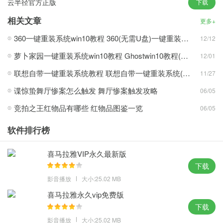
云半径官方正版
下载
来安装驱动程序；
3、系统中的存储空间非常的全面，最大程度简化系统的安装步骤和
相关文章
更多+
操作；
360一键重装系统win10教程 360(无需U盘)一键重装系统win10超简单教程
12/12
4、让用户不受平面图形的限制，系统中还加入了win10最新发布的
萝卜家园一键重装系统win10教程 Ghostwin10教程(多图)
12/01
功能。
联想自带一键重装系统教程 联想自带一键重装系统(win7/win10/win11)详细操作步骤
11/27
攻略心得：
谍惊蛰舞厅惨案怎么触发 舞厅惨案触发攻略
06/05
1、提供了一个非常安全的系统操作环境，只需十分钟就可以得到一
竞拍之王红物品有哪些 红物品图鉴一览
06/05
个全新的系统；
2、全面改进了硬件防火墙功能，兼容性稳定性能都获得了极大幅度
软件排行榜
的提升；
3、进行了一般性的修复以及改进，开机启动错误严禁弹出来错误信
喜马拉雅VIP永久最新版
息；
下载
4、智能化检验笔记本电脑机器设备，执行基本操作时进行更新以提
影音播放
大小:25.02 MB
高安全性。
喜马拉雅永久vip免费版
下载
体验点评：
影音播放
大小:25.02 MB