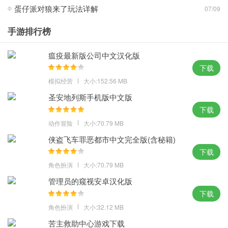
沉浸感。
蛋仔派对狼来了玩法详解
07/09
4、完善的成长体系和段位排名机制，帮助玩家在竞技中不断提升实
手游排行榜
力。
5、注重社交与互动，平台不仅是游戏竞技场，更是一个交友社区。
瘟疫最新版公司中文汉化版
6、赛事活动频繁，玩家可以通过挑战赛提升自我，同时赢取丰厚奖
下载
励。
模拟经营
大小:152.56 MB
圣安地列斯手机版中文版
艾牛棋盘app安卓版游戏亮点：
下载
玩法多样：涵盖多种棋牌类型，满足不同玩家喜好。
动作冒险
大小:70.79 MB
平衡性佳：匹配系统公平，避免实力悬殊对战。
侠盗飞车罪恶都市中文完全版(含秘籍)
社交性强：好友互动和排行榜功能增强玩家粘性。
下载
体验流畅：画面和操作优化到位，长时间游戏不疲劳。
角色扮演
大小:70.79 MB
管理员的窥视安卓汉化版
艾牛棋盘app安卓版游戏优势：
下载
系统帮助你进行匹配对手，只要玩家们发挥出自己的实力，相信就
角色扮演
大小:32.12 MB
可以击败对手;
苦主救助中心游戏下载
还有酷炫的画面特效，呈现非常独特的游戏气息，玩家进来的第一