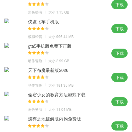
下载
眼就能感受到;
角色扮演
大小:1.15 GB
最先进的防作弊系统的加持，让玩家可以在这里体验最安全绿色的
侠盗飞车手机版
棋牌竞技环境;
下载
所有棋牌游戏最顶尖的防作弊系统，系统会定期更新作弊内容，可
模拟经营
大小:996.44 MB
以安心的游戏。
gta5手机版免费下正版
艾牛棋盘app安卓版游戏攻略：
下载
动作冒险
大小:2.99 GB
五十K规则
采用两副扑克(含大小王在内共108张)
天下布魔最新版2026
下载
四个人共同玩，对家一伙，两伙对抗，争夺分数5 10 K(5代表5分，
动作冒险
大小:181.35 MB
10、K代表10分)两副牌合计200分。
游戏规则
偷窃少女的教育方法游戏下载
每一局游戏都由先拿到红桃A的玩家先出牌(可出任意牌型)，其他玩
下载
家依次轮流出牌。
角色扮演
大小:11.04 MB
一伙的两个玩家必须都将手里的牌出完，这局游戏才能结束，同一
遗弃之地破解版内购免费版
伙有一个玩家手有里有牌，都不能结束，还要继续对抗下去，直到
下载