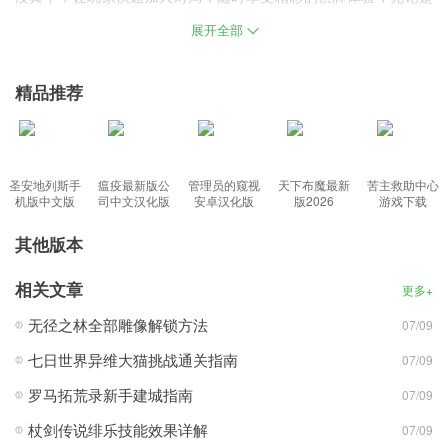
消遣放松还是竞技比拼都能满足需求，感兴趣就快来下载游戏吧!
展开全部
艾牛棋盘app安卓版游戏介绍：
精品推荐
最地道的线上棋牌竞技游戏，等你随时在线自由畅玩体验;
百分百真人玩家实时在线，与你展开各种精彩刺激的享受;
支持玩家在线创建房间，随时在线发送链接邀请好友加入;
圣安地列斯手
瘟疫最新版公
管理员的窥视
天下布魔最新
苦主救助中心
系统还将为你进行智能化的匹配，让你尽情在线展现实力;
机版中文版
司中文汉化版
安卓汉化版
版2026
游戏下载
客服更是全天候在线，为你带来各种贴心的游戏竞技服务。
其他版本
艾牛棋盘app安卓版游戏特色：
相关文章
更多+
1、集合经典与创新玩法，保证玩家既能体验原汁原味的棋牌规则，
无径之林全部雕像解锁方法
07/09
又能探索新颖的娱乐模式。
七日世界异维大猫挑战通关指南
07/09
2、支持私人房间功能，玩家可以自定义规则，与好友自由开局，更
罗马拓荒录新手建城指南
07/09
具互动性。
3、画面与音效双重升级，真实还原线下棋牌室氛围，给玩家极强的
杖剑传说绯乐技能效果详解
07/09