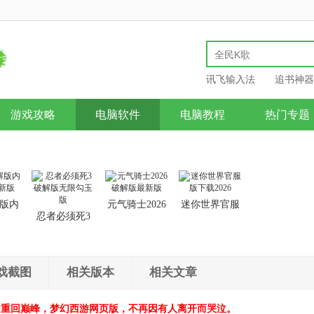
讯飞输入法
追书神器
游戏攻略
电脑软件
电脑教程
热门专题
版内
元气骑士2026
迷你世界官服
忍者必须死3
新版
破解版最新版
版下载2026
破解版无限勾
玉版
戏截图
相关版本
相关文章
们重回巅峰，梦幻西游网页版，不再因有人离开而哭泣。