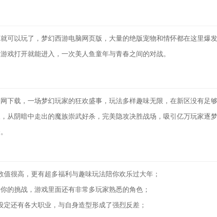
就可以玩了，梦幻西游电脑网页版，大量的绝版宠物和情怀都在这里爆发，
的游戏打开就能进入，一次美人鱼童年与青春之间的对战。
易官网下载，一场梦幻玩家的狂欢盛事，玩法多样趣味无限，在新区没有足
派，从阴暗中走出的魔族崇武好杀，完美隐攻决胜战场，吸引亿万玩家逐
会。
数值很高，更有超多福利与趣味玩法陪你欢乐过大年；
等待你的挑战，游戏里面还有非常多玩家熟悉的角色；
设定还有各大职业，与自身造型形成了强烈反差；