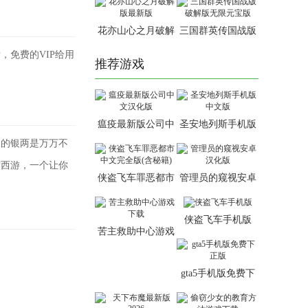
花亦山心之月破解
三国群英传国战版
版最新版
破解版无限元宝版
免费的VIP给用
推荐游戏
瘟疫最新版公司中
圣安地列斯手机版
文汉化版
中文版
够的银两是万万不
梦西游，一个让你
侠盗飞车罪恶都市
管理员的窥视安卓
中文完全版(含秘
汉化版
籍)
侠盗飞车手机版
苦主救助中心游戏
下载
gta5手机版免费下
正版