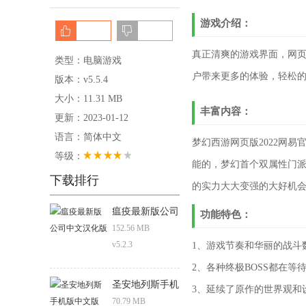
游戏介绍：
真正清爽的游戏界面，网页
类型：电脑游戏
户带来更多的体验，轻松
版本：v5.5.4
大小：11.31 MB
丰富内容：
更新：2023-01-12
语言：简体中文
梦幻西游网页版2022网
等级：
能的，梦幻首个双属性门
下载排行
的实力大大变强的大好机
瘟疫最新版公司
功能特色：
中文汉化版
152.56 MB
v5.2.3
1、游戏节奏和华丽的战斗
2、各种终极BOSS都在
圣安地列斯手机
3、延续了原作的世界观和
版中文版
70.79 MB