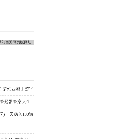
) 梦幻西游手游平
举答题器答案大全
玩)一天稳入100賺