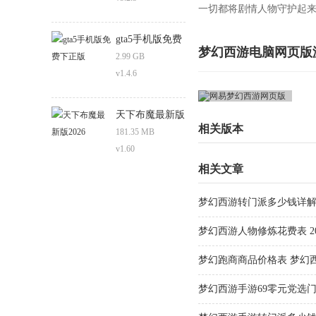
一切都将剧情人物守护起
gta5手机版免费
梦幻西游电脑网页版
下正版
2.99 GB
v1.4.6
天下布魔最新版
相关版本
2026
181.35 MB
v1.60
相关文章
梦幻西游转门派多少钱详解
详解
梦幻西游人物修炼花费表 2
费表
梦幻跑商商品价格表 梦幻
梦幻西游手游69零元党选