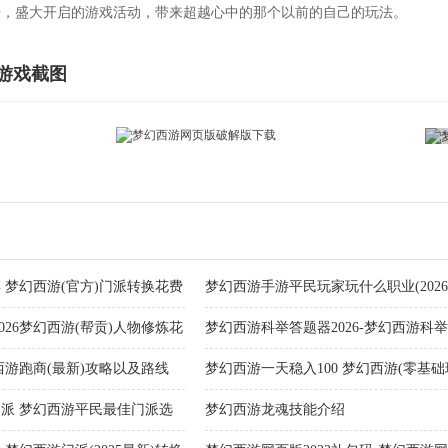
来，盛大开启的游戏活动，带来超越心中的那个以前的自己的玩法。
游戏截图
 梦幻西游(官方)门派转换花费
梦幻西游手游平民玩家玩什么职业(2026
民(不充钱)最强职业推荐
026梦幻西游(帮贡)人物修炼花
梦幻西游科举答题器2026-梦幻西游科
最新汇总
西游跑商(最新)攻略以及路线
梦幻西游一天稳入100 梦幻西游(零基础
錢方法
门派 梦幻西游平民最佳门派选
梦幻西游龙魂技能介绍