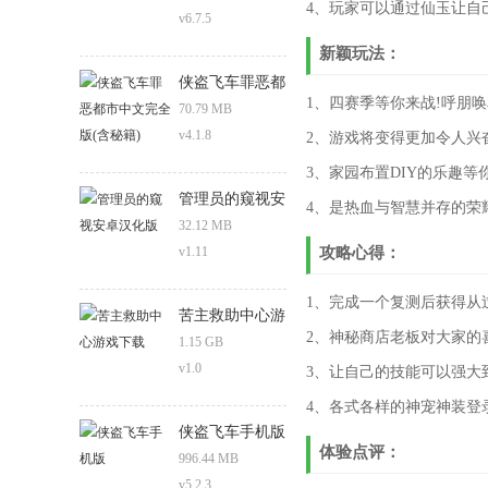
4、玩家可以通过仙玉让自
v6.7.5
新颖玩法：
侠盗飞车罪恶都
1、四赛季等你来战!呼朋
市中文完全版
70.79 MB
(含秘籍)
v4.1.8
2、游戏将变得更加令人兴
3、家园布置DIY的乐趣
管理员的窥视安
4、是热血与智慧并存的荣
卓汉化版
32.12 MB
v1.11
攻略心得：
1、完成一个复测后获得从
苦主救助中心游
2、神秘商店老板对大家的
戏下载
1.15 GB
v1.0
3、让自己的技能可以强大
4、各式各样的神宠神装登
侠盗飞车手机版
体验点评：
996.44 MB
v5.2.3