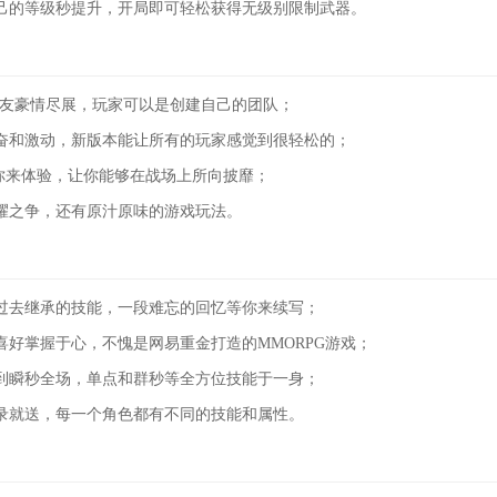
己的等级秒提升，开局即可轻松获得无级别限制武器。
唤友豪情尽展，玩家可以是创建自己的团队；
奋和激动，新版本能让所有的玩家感觉到很轻松的；
等你来体验，让你能够在战场上所向披靡；
耀之争，还有原汁原味的游戏玩法。
过去继承的技能，一段难忘的回忆等你来续写；
喜好掌握于心，不愧是网易重金打造的MMORPG游戏；
到瞬秒全场，单点和群秒等全方位技能于一身；
录就送，每一个角色都有不同的技能和属性。