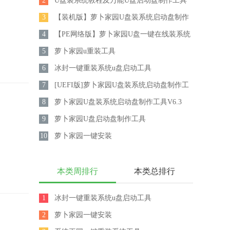
2
盘启动盘制作工具V8.0
U盘装系统教程及万能U盘启动盘制作工具
3
V6.3（装机有福）
【装机版】萝卜家园U盘装系统启动盘制作
4
工具V6.3
【PE网络版】萝卜家园U盘一键在线装系统
5
启动盘制作工具V7.0
萝卜家园u重装工具
6
冰封一键重装系统u盘启动工具
7
[UEFI版]萝卜家园U盘装系统启动盘制作工
8
具V6.3
萝卜家园U盘装系统启动盘制作工具V6.3
9
萝卜家园U盘启动盘制作工具
10
V2013（UD+ISO超级版）
萝卜家园一键安装
本类周排行
本类总排行
1
冰封一键重装系统u盘启动工具
2
萝卜家园一键安装