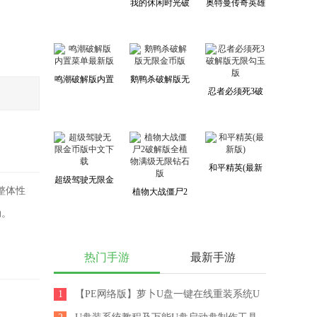
我的休闲时光破
奥特曼传奇英雄
内购免费版
解版无限金币免
破解版无限钻石
广告最新版
无限金币版
鸣潮破解版内置
鹅鸭杀破解版无
忍者必须死3破
菜单最新版
限金币版
解版无限勾玉版
和平精英(最新
超级驾驶无限金
版)
整体性
植物大战僵尸2
币版中文下载
破解版全植物满
动。
级无限钻石版
热门手游
最新手游
1
【PE网络版】萝卜U盘一键在线重装系统U