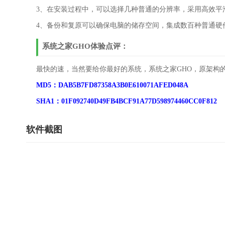
3、在安装过程中，可以选择几种普通的分辨率，采用高效平
4、备份和复原可以确保电脑的储存空间，集成数百种普通硬
系统之家GHO体验点评：
最快的速，当然要给你最好的系统，系统之家GHO，原架构
MD5：DAB5B7FD87358A3B0E610071AFED048A
SHA1：01F092740D49FB4BCF91A77D598974460CC0F812
软件截图