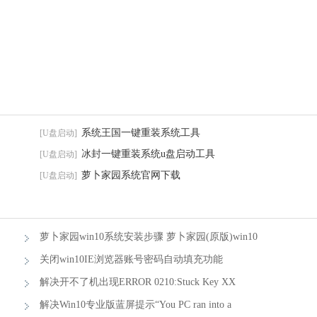
系统王国一键重装系统工具
[U盘启动]
冰封一键重装系统u盘启动工具
[U盘启动]
萝卜家园系统官网下载
[U盘启动]
萝卜家园win10系统安装步骤 萝卜家园(原版)win10
系统安装步骤图
关闭win10IE浏览器账号密码自动填充功能
解决开不了机出现ERROR 0210:Stuck Key XX
Please F1 的方法
解决Win10专业版蓝屏提示“You PC ran into a