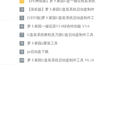
3
【PE网络版】萝卜家园U盘一键在线装系统
4
启动盘制作工具V7.0
【装机版】萝卜家园U盘装系统启动盘制作
5
工具V6.3
[UEFI版]萝卜家园U盘装系统启动盘制作工
6
具V6.3
萝卜家园一键还原V3.0绿色特别版 V3.0
7
U盘装系统教程及万能U盘启动盘制作工具
8
V6.3（装机有福）
萝卜家园u重装工具
9
pe启动盘下载
10
萝卜家园U盘装系统启动盘制作工具 V6.14
多功能绿色版