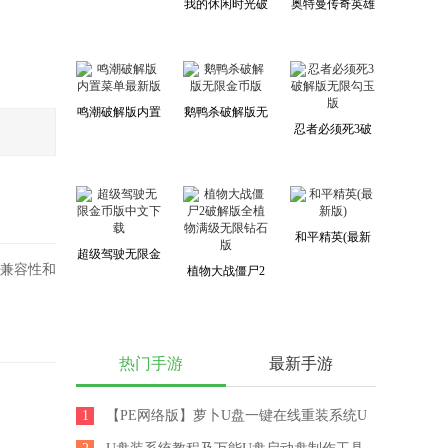
我的休闲时光破
奥特曼传奇英雄
内购免费版
解版无限金币免
破解版无限钻石
广告最新版
无限金币版
鸣潮破解版内置
鹅鸭杀破解版无
忍者必须死3破
菜单最新版
限金币版
解版无限勾玉版
和平精英(最新
超级驾驶无限金
版)
的兼容性和
植物大战僵尸2
币版中文下载
破解版全植物满
级无限钻石版
热门手游
最新手游
1
【PE网络版】萝卜U盘一键在线重装系统U