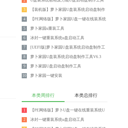
2
盘启动盘制作工具V8.0
U盘装系统教程及万能U盘启动盘制作工具
3
V6.3（装机有福）
【装机版】萝卜家园U盘装系统启动盘制作
4
工具V6.3
【PE网络版】萝卜家园U盘一键在线装系统
5
启动盘制作工具V7.0
萝卜家园u重装工具
6
冰封一键重装系统u盘启动工具
7
[UEFI版]萝卜家园U盘装系统启动盘制作工
8
具V6.3
萝卜家园U盘装系统启动盘制作工具V6.3
9
萝卜家园U盘启动盘制作工具
10
V2013（UD+ISO超级版）
萝卜家园一键安装
本类周排行
本类总排行
1
【PE网络版】萝卜U盘一键在线重装系统U
2
盘启动盘制作工具V8.0
冰封一键重装系统u盘启动工具