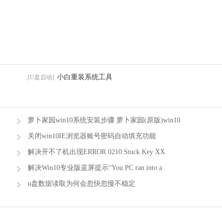
小白重装系统工具
[U盘启动]
萝卜家园win10系统安装步骤 萝卜家园(原版)win10
系统安装步骤图
关闭win10IE浏览器账号密码自动填充功能
解决开不了机出现ERROR 0210:Stuck Key XX
Please F1 的方法
解决Win10专业版蓝屏提示“You PC ran into a
problem...的技巧
u盘数据读取为何会忽快忽慢不稳定