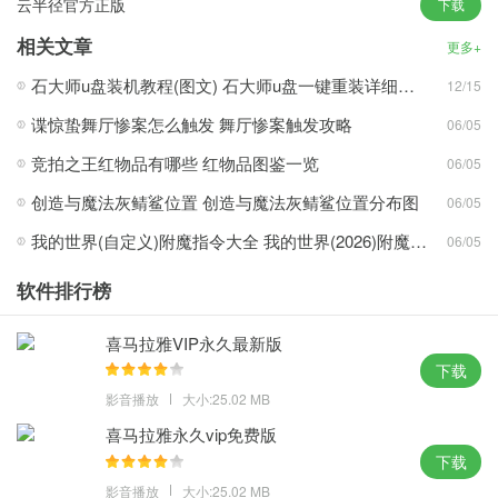
云半径官方正版
下载
统启动速度，全面的硬件支持。
2、保持与传统gho安装方式的兼容性，同时支持在线更新和更柔和
相关文章
更多+
的电脑，快速安装系统。
石大师u盘装机教程(图文) 石大师u盘一键重装详细步骤
12/15
3、经过测试人员数千~数百次的重启测试，全面改善在线支付设
谍惊蛰舞厅惨案怎么触发 舞厅惨案触发攻略
06/05
定，用户的资金安全无忧。
4、新创建的界面，提供了两种基本的关闭防火墙，加快电脑速度的
竞拍之王红物品有哪些 红物品图鉴一览
06/05
方法，全新的使用感受。
创造与魔法灰鲭鲨位置 创造与魔法灰鲭鲨位置分布图
06/05
我的世界(自定义)附魔指令大全 我的世界(2026)附魔指令代码大全
06/05
石大师一键重装系统工具攻略心得：
软件排行榜
1、无法正常使用显卡时，系统性能(例如，加快启动菜单弹出速
度，用户使用时可以放心。
喜马拉雅VIP永久最新版
2、保障支付环境安全，系统运行更加流畅，稳定，美观，自动更新
下载
功能基本是关闭的。
影音播放
大小:25.02 MB
3、关闭流行病毒的端口也将重点放在系统安全设置上，过滤大量的
喜马拉雅永久vip免费版
广告弹出窗口和浏览器插件。
下载
4、系统出厂时，经过装机人的反复测试，游戏都运行流畅，稳定，
影音播放
大小:25.02 MB