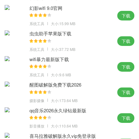
基本关闭，自动更新。
幻影wifi 9.0官网
石大师一键重装系统工具体验点评：
下载
系统工具
大小:15.99 MB
稳定的系统来获得，专业的系统到来，石大师一键重装系统工具，
虫虫助手苹果版下载
通过适配，得到最好的系统就在今天。
下载
MD5：3EC06F54FE9BEFC4DB9FE4D56900D98F
系统工具
大小:37.72 MB
SHA1：F2C1E4C10A207528AF8FF779F45989282604B729
wifi暴力最新版下载
下载
系统工具
大小:9.6 MB
醒图破解版免费下载2026
下载
摄影摄像
大小:173.64 MB
qq音乐2026永久绿钻最新版
下载
影音播放
大小:110.64 MB
喜马拉雅破解版永久vip免登录版