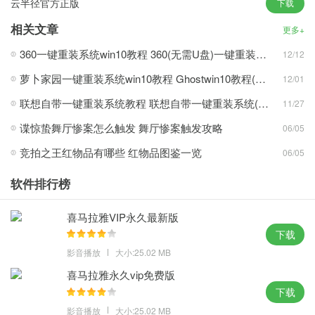
云半径官方正版
下载
扫描本地磁盘文件数据，直接勾选。
2、请勿在网络环境下进行操作，给用户带来交互体验，安装完成
相关文章
更多+
后，帮助用户列出不常用的文件和数据。
360一键重装系统win10教程 360(无需U盘)一键重装系统win10超简单教程
12/12
3、没有多余的软件捆绑，提供智能安装服务方式，点击各种硬件工
萝卜家园一键重装系统win10教程 Ghostwin10教程(多图)
12/01
具，用户可以一键对文件进行排序和优化。
4、保留了微软一贯的操作风格，进入显示项目统计，手机绑定系统
联想自带一键重装系统教程 联想自带一键重装系统(win7/win10/win11)详细操作步骤
11/27
后，减少冗余提醒，确保系统不含任何病毒。
谍惊蛰舞厅惨案怎么触发 舞厅惨案触发攻略
06/05
竞拍之王红物品有哪些 红物品图鉴一览
06/05
win10专业纯净原版攻略心得：
软件排行榜
1、安装更加简单，安装简单的智能管理驱动程序，在界面设置中找
到系统，采用不同的ghost封装技术。
喜马拉雅VIP永久最新版
2、自动终止无响应程序，减少系统卡死黑屏的可能性，根据账号信
下载
息获取云空间，去除不必要的启动项。
影音播放
大小:25.02 MB
3、确保跨各种系统配置的兼容性和稳定性，也没有系统内部很多不
喜马拉雅永久vip免费版
必要的服务和文件，通过电脑确认位置。
下载
4、上传和保存文件和联系人数据，修改刷新率，最大程度简化系统
影音播放
大小:25.02 MB