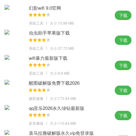
的安装步骤和操作，系统的响应速度更快。
幻影wifi 9.0官网
win10专业纯净原版体验点评：
下载
系统工具
大小:15.99 MB
迫不及待的体验，带给用户们更加虔诚的表现，win10专业纯净原
虫虫助手苹果版下载
版，温柔的系统，你的电脑世界是不是新打开了一样。
下载
MD5：50C916285AAAH22BCD0C346A34CB0E4A
系统工具
大小:37.72 MB
SHA1：37CFA81D37D56B668E37C39S395916ME78D8D733
wifi暴力最新版下载
下载
系统工具
大小:9.6 MB
醒图破解版免费下载2026
下载
摄影摄像
大小:173.64 MB
qq音乐2026永久绿钻最新版
下载
影音播放
大小:110.64 MB
喜马拉雅破解版永久vip免登录版