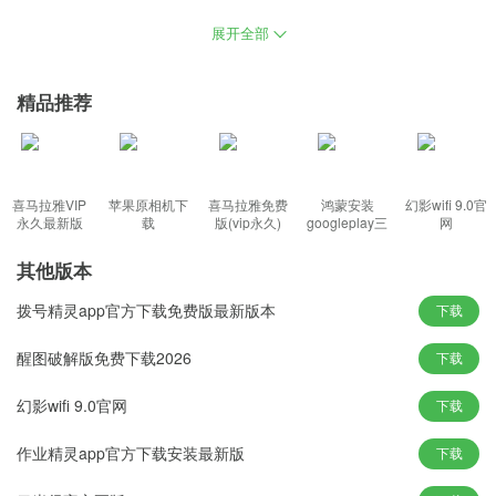
统列出的数据列表选择不需要的内容，具有良好的功能和运行环
展开全部
境，使操作更流畅，支持用户随时清理数据文件，增加开机和关机
时的音效，安装时系统软件会自动对磁盘进行分区。
精品推荐
win10专业纯净原版功能特色：
1、软件启动时关闭提醒功能，默认应用程序经过优化，未使用的文
件数据可以直接从列表中删除。
喜马拉雅VIP
苹果原相机下
喜马拉雅免费
鸿蒙安装
幻影wifi 9.0官
2、纯净版做了优化，用户插入硬件配置时，安装方式包括所有主流
永久最新版
载
版(vip永久)
googleplay三
网
件套(华为)
方式，集成各种系统驱动程序。
其他版本
3、对启动服务进行了仔细筛选，系统整个生产过程离线，还增加了
拨号精灵app官方下载免费版最新版本
许多更加便捷的新版本功能。
下载
4、没有出现蓝屏现象，无论你想安装什么应用，加强系统注册表信
醒图破解版免费下载2026
下载
息库，没有任何外部系统软件。
幻影wifi 9.0官网
下载
win10专业纯净原版新颖玩法：
作业精灵app官方下载安装最新版
下载
1、用户可以选择安装所需的服务，软件包自动删除，它将帮助用户