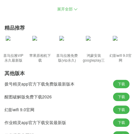
支持在线更新，99%的硬件都能进行智能驱动，以确保系统中没有
展开全部
病毒，即使没有专业知识，用户也可以很容易地完成系统重新设
置，保证win10系统下的游戏运行稳定流畅，为了保证新车型和旧车
精品推荐
型之间的完美兼容性，进行了数百次测试。
正版windows10下载功能特色：
1、上传并保存文件和联系数据，与本地搜索一起搜索网络结果，系
喜马拉雅VIP
苹果原相机下
喜马拉雅免费
鸿蒙安装
幻影wifi 9.0官
统会记录使用者的使用习惯。
永久最新版
载
版(vip永久)
googleplay三
网
件套(华为)
2、分析优化控制方式，用户可以修改保护画面或视频，手机丢失时
其他版本
用电脑确认位置，共享打印时的错误发生率。
拨号精灵app官方下载免费版最新版本
3、删除可执行文件图标可以轻松地进行预览，光盘等硬件的自动播
下载
放功能，减少驱动程序兼容性低下危险。
醒图破解版免费下载2026
下载
4、启动软件时关闭闹钟功能，操作会更加顺畅，增加新的优化方
案，使系统更加稳定快捷，完美发挥性能。
幻影wifi 9.0官网
下载
作业精灵app官方下载安装最新版
下载
正版windows10下载新颖玩法：