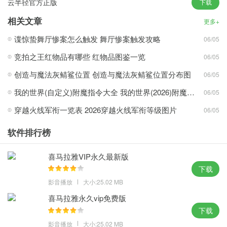
云半径官方正版
下载
1、快速启动和终止速度，方便客户重新安装系统，确保用户系统的
使用安全，使系统更加灵活，保证真实的用户体验。
相关文章
更多+
2、用户可以随时收到微软的最新累积更新，不必要的服务可启动最
谍惊蛰舞厅惨案怎么触发 舞厅惨案触发攻略
06/05
新优化方案优化系统，满足不同社交场景的要求。
竞拍之王红物品有哪些 红物品图鉴一览
06/05
3、安装方式包括一切主要方式，根据用户平时的浏览习惯，优化系
统的物品推送，使用户不受平面图形的限制。
创造与魔法灰鲭鲨位置 创造与魔法灰鲭鲨位置分布图
06/05
4、用户可以用单键对文件进行排序和优化，并根据显示硬件自动调
我的世界(自定义)附魔指令大全 我的世界(2026)附魔指令代码大全
06/05
整最佳分辨率，简化不必要的自身应用程序。
穿越火线军衔一览表 2026穿越火线军衔等级图片
06/05
正版windows10下载攻略心得：
软件排行榜
1、系统运行更加流畅稳定，满足日常事务和学习的需要，没有垃圾
喜马拉雅VIP永久最新版
文件，维持干净安全的系统，支援各种电脑。
下载
2、安装后立即激活，持续支持在线更新，保持了与传统gho安装方
影音播放
大小:25.02 MB
式的兼容性，无效的进程终止，减少冗余提醒。
喜马拉雅永久vip免费版
3、安装人员所需的工具完全重叠，使安装阶段和系统的运行最小
下载
化，并可以连接其他设备更换鼠标和键盘。
影音播放
大小:25.02 MB