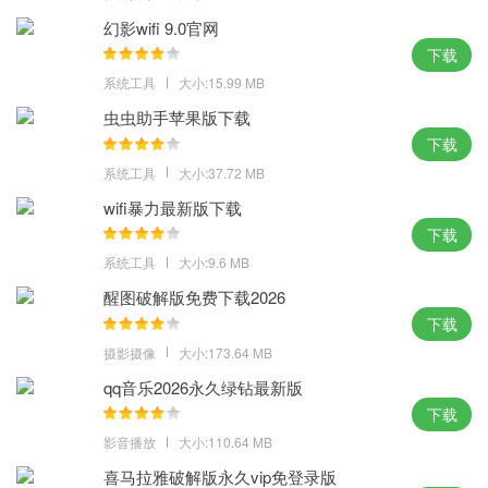
4、提高系统的抗病毒能力，如果不直接使用不必要的系统启动项
幻影wifi 9.0官网
目，启动速度将大幅提高，建议设置一个按钮。
下载
正版windows10下载体验点评：
系统工具
大小:15.99 MB
虫虫助手苹果版下载
即刻体验那份蠢蠢欲动的体验，优化的过程，感受经典和新颖，正
下载
版windows10下载，就这样陷入这干净的界面之中。
系统工具
大小:37.72 MB
MD5：BFBD07F7131F524B525ADF9AE6280BE7
SHA1：AF1D7F932M50CACB52HBAB06D2889S5CAA10B507
wifi暴力最新版下载
下载
系统工具
大小:9.6 MB
醒图破解版免费下载2026
下载
摄影摄像
大小:173.64 MB
qq音乐2026永久绿钻最新版
下载
影音播放
大小:110.64 MB
喜马拉雅破解版永久vip免登录版