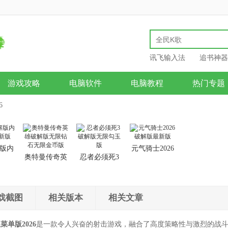
讯飞输入法
追书神器
游戏攻略
电脑软件
电脑教程
热门专题
6
版内
元气骑士2026
奥特曼传奇英
忍者必须死3
新版
破解版最新版
雄破解版无限
破解版无限勾
钻石无限金币
玉版
版
戏截图
相关版本
相关文章
单版2026
是一款令人兴奋的射击游戏，融合了高度策略性与激烈的战