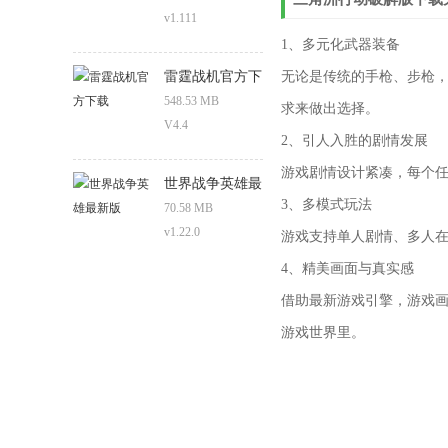
v1.111
1、多元化武器装备
雷霆战机官方下
无论是传统的手枪、步枪
载
548.53 MB
求来做出选择。
V4.4
2、引人入胜的剧情发展
游戏剧情设计紧凑，每个
世界战争英雄最
3、多模式玩法
新版
70.58 MB
v1.22.0
游戏支持单人剧情、多人
4、精美画面与真实感
借助最新游戏引擎，游戏
游戏世界里。