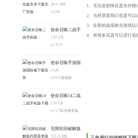
安卓下载无广告
19.11 MB
1、无论是剧情还是合作模
版
v1.0.0
2、当然里面我们也是可以
3、全新的战场射击游戏玩
使命召唤二战手
4、有很多武器可以进行选
机版
1.97 GB
v1.35.4
使命召唤手游国
际服下载安装
2 GB
v5.6.9 激战版
使命召唤14二战
手机版下载
1.97 GB
v1.5.7高清修复版
无限轮回破解版
内置菜单版
335.21 MB
三角洲行动破解版下载无