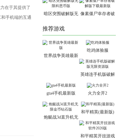
魅力在于其提供了
暗区突围破解版无
像素僵尸幸存者破
C和手机端的互通
限科恩币版
解版下载最新版
推荐游戏
吃鸡体验服
世界战争英雄最新
版
英雄连手机版破解
版无限资源版
gta4手机最新版
火力全开2
和平精英(最新版)
炮艇战3d直升机无
限金币钻石版
和平精英开挂游戏