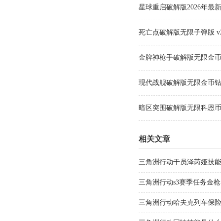
星球重启破解版2026年最新版 
死亡点破解版无限子弹版 v2.
金牌神枪手破解版无限金币版 v
现代战舰破解版无限金币钻石版 v
暗区突围破解版无限科恩币版 v1
相关文章
三角洲行动干员泽芮娅技
三角洲行动s3赛季任务金枪
季任务金枪客改枪码推荐20
三角洲行动哈夫克列车保险