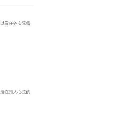
好以及任务实际需
沉浸在扣人心弦的